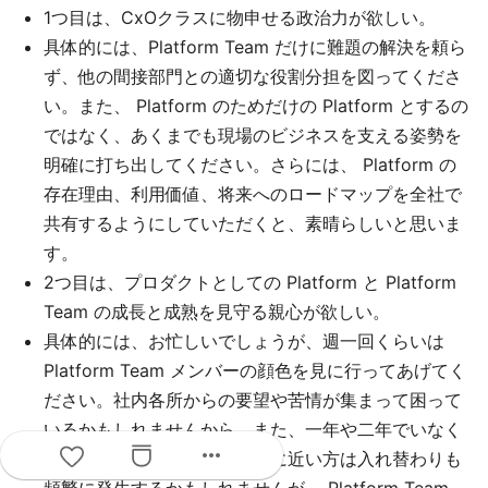
1つ目は、CxOクラスに物申せる政治力が欲しい。
具体的には、Platform Team だけに難題の解決を頼ら
ず、他の間接部門との適切な役割分担を図ってくださ
い。また、 Platform のためだけの Platform とするの
ではなく、あくまでも現場のビジネスを支える姿勢を
明確に打ち出してください。さらには、 Platform の
存在理由、利用価値、将来へのロードマップを全社で
共有するようにしていただくと、素晴らしいと思いま
す。
2つ目は、プロダクトとしての Platform と Platform
Team の成長と成熟を見守る親心が欲しい。
具体的には、お忙しいでしょうが、週一回くらいは
Platform Team メンバーの顔色を見に行ってあげてく
ださい。社内各所からの要望や苦情が集まって困って
いるかもしれませんから。また、一年や二年でいなく
more_horiz
ならないでください。経営者に近い方は入れ替わりも