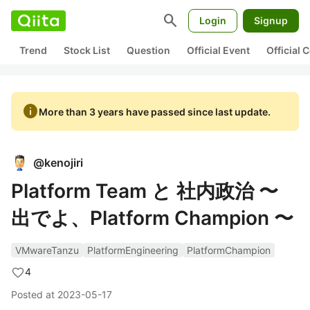
search
Login
Signup
Trend
Stock List
Question
Official Event
Official
info
More than 3 years have passed since last update.
@
kenojiri
Platform Team と 社内政治 〜
出でよ、Platform Champion 〜
VMwareTanzu
PlatformEngineering
PlatformChampion
4
Posted at
2023-05-17