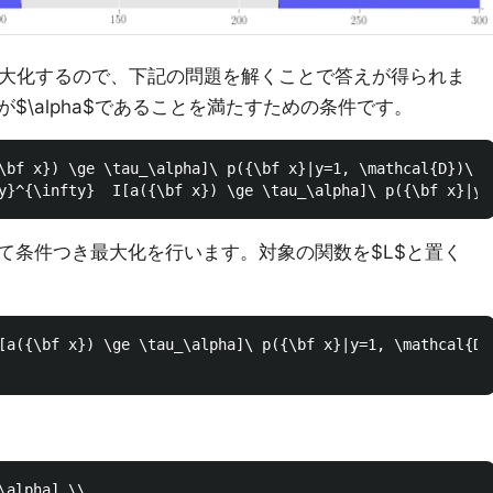
のなかを最大化するので、下記の問題を解くことで答えが得られま
$\alpha$であることを満たすための条件です。
\bf x}) \ge \tau_\alpha]\ p({\bf x}|y=1, \mathcal{D})\ d
て条件つき最大化を行います。対象の関数を$L$と置く
[a({\bf x}) \ge \tau_\alpha]\ p({\bf x}|y=1, \mathcal{D}
alpha] \\
