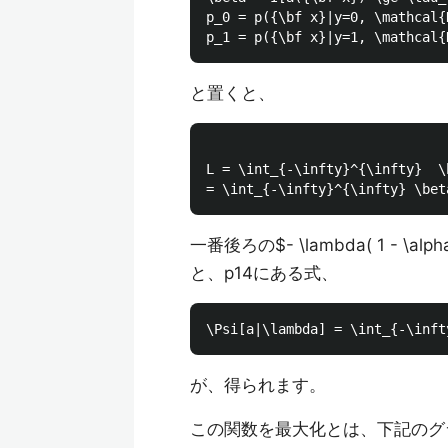
p_0 = p({\bf x}|y=0, \mathcal{D
と置くと、
L = \int_{-\infty}^{\infty}  \
一番後ろの$- \lambda( 1 - \
と、p14にある式、
が、得られます。
この関数を最大化とは、下記のグ