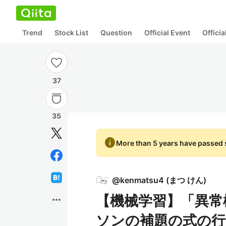
Trend
Stock List
Question
Official Event
Offici
37
35
info
More than 5 years have passed s
@
kenmatsu4
(
まつ けん
)
【機械学習】「異常
more_horiz
ソンの補題の式の行