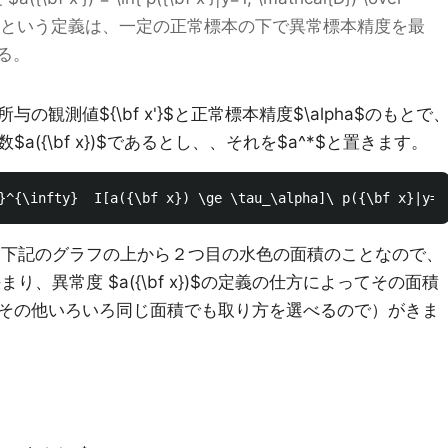
hcal{D}) }$ という定義は、一定の正常標本の下で異常標本精度を最
る。
観測値${\bf x'}$と正常標本精度$\alpha$のもとで
({\bf x})$であるとし、、それを$a^*$と置きます。
$とは下記のグラフの上から２つ目の水色の面積のことなので、
まり、異常度 $a({\bf x})$の定義の仕方によってその面積
その他いろいろ同じ面積でも取り方を選べるので）がきま
。