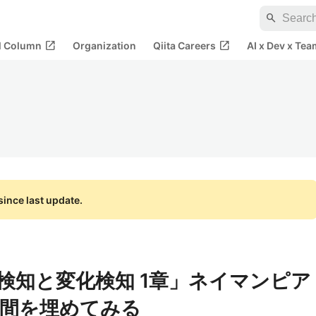
search
open_in_new
open_in_new
al Column
Organization
Qiita Careers
AI x Dev x Tea
ince last update.
検知と変化検知 1章」ネイマンピア
間を埋めてみる