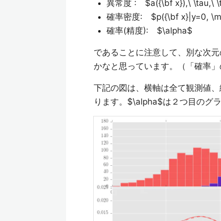
異常度 : $a({\bf x}),\ \tau,\ \
確率密度: $p({\bf x}|y=0, \math
確率(精度): $\alpha$
であることに注意して、別な次元
かなと思っています。（「確率」
下記の図は、横軸は全て観測値、
ります。$\alpha$は２つ目の