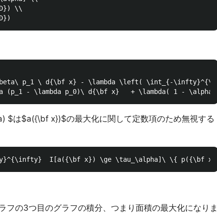
}) \\

beta\ p_1 \ d{\bf x} - \lambda \left( \int_{-\infty}^{\i
alpha) $は$a({\bf x})$の最大化に関して定数項のため無視する
ラフの3つ目のグラフの積分、つまり面積の最大化になり