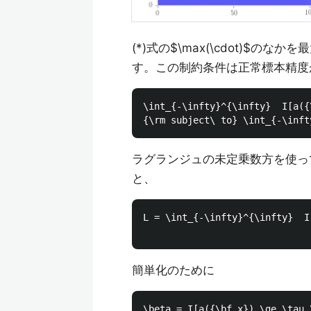
(*)式の$\max(\cdot)$
す。この制約条件は正常標本精度が
\int_{-\infty}^{\infty}  I[a({
ラグランジュの未定乗数方を使っ
と、
L = \int_{-\infty}^{\infty}  I
簡単化のために
\beta = I[a({\bf x}) \ge \tau_\