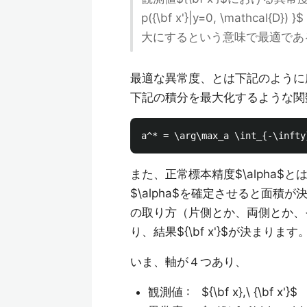
p({\bf x'}|y=0, \mat
大にするという意味で最適であ
最適な異常度、とは下記のように所与の
下記の積分を最大化するような関数$a
また、正常標本精度$\alpha
$\alpha$を確定させると面積が決
の取り方（片側とか、両側とか、
り、結果${\bf x'}$が決まります
いま、軸が４つあり、
観測値 : ${\bf x},\ {\bf x'}$