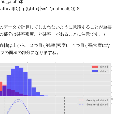
tau_\alpha$
cal{D}), p({\bf x}|y=1, \mathcal{D}),$
のデータで計算してしまわないように意識することが重要
の部分は確率密度、と確率、があることに注意です。）
縦軸は上から、２つ目が確率(密度)、４つ目が異常度にな
グラフの面積の部分になりますね。