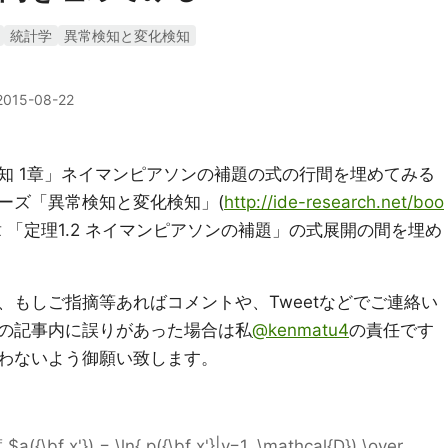
統計学
異常検知と変化検知
2015-08-22
知 1章」ネイマンピアソンの補題の式の行間を埋めてみる
ーズ「異常検知と変化検知」(
http://ide-research.net/boo
1章 「定理1.2 ネイマンピアソンの補題」の式展開の間を埋め
、もしご指摘等あればコメントや、Tweetなどでご連絡い
の記事内に誤りがあった場合は私
@kenmatu4
の責任です
わないよう御願い致します。
 x'}) = \ln{ p({\bf x'}|y=1, \mathcal{D}) \over