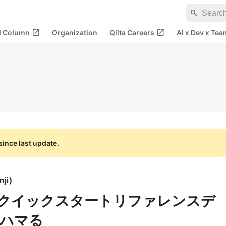
search
open_in_new
open_in_new
al Column
Organization
Qiita Careers
AI x Dev x Tea
ince last update.
nji
)
ト:クイックスタートリファレンスデ
でハマる