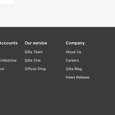
 Accounts
Our service
Company
Qiita Team
About Us
_milestone
Qiita Zine
Careers
poi
Official Shop
Qiita Blog
k
News Release