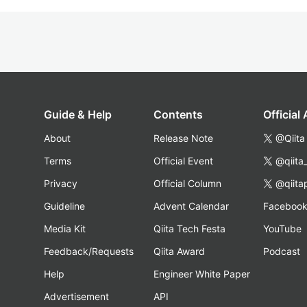
Guide & Help
Contents
Official
About
Release Note
@Qiita
Terms
Official Event
@qiita
Privacy
Official Column
@qiita
Guideline
Advent Calendar
Faceboo
Media Kit
Qiita Tech Festa
YouTube
Feedback/Requests
Qiita Award
Podcast
Help
Engineer White Paper
Advertisement
API