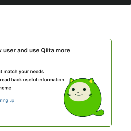
w user and use Qiita more
hat match your needs
 read back useful information
theme
gning up