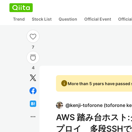
Trend
Stock List
Question
Official Event
Offici
7
4
info
More than 5 years have passed s
@
kenji-toforone
(
toforone ke
AWS 踏み台ホス
more_horiz
プロイ 多段SSH