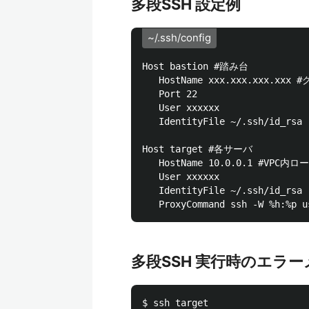
多段SSH 設定例
~/.ssh/config
Host bastion #踏み台

   HostName xxx.xxx.xxx.xxx 
   Port 22

   User xxxxxx

   IdentityFile ~/.ssh/id_rsa

Host target #各サーバ

   HostName 10.0.0.1 #VPC内ロ
   User xxxxxx

   IdentityFile ~/.ssh/id_rsa

多段SSH 実行時のエラ
$ ssh target
