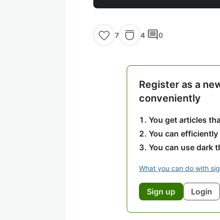
comment
4
0
7
Register as a ne
conveniently
You get articles t
You can efficiently
You can use dark 
What you can do with si
Sign up
Login