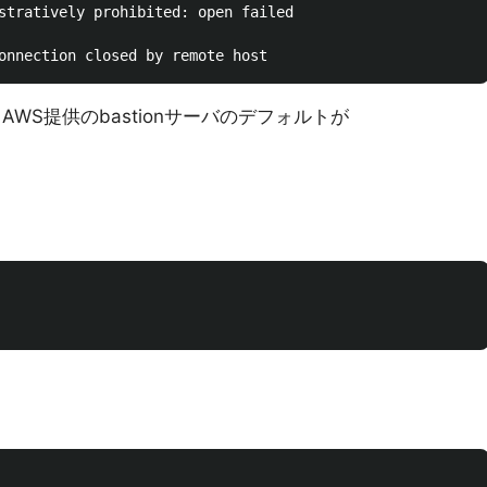
stratively prohibited: open failed

WS提供のbastionサーバのデフォルトが
。