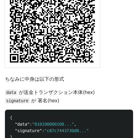
ちなみに中身は以下の形式
が送金トランザクション本体(hex)
data
が 署名(hex)
signature
{
"data"
:
"010100000100..."
,
"signature"
:
"c87c7443730d8..."
}