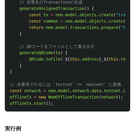
// 未署名のTransactionの生成
generateUnsignedTransaction
()
{
const
tx
=
nem
.
model
.
objects
.
create
(
"
transfe
const
common
=
nem
.
model
.
objects
.
create
(
"
com
return
nem
.
model
.
transactions
.
prepare
(
"
trans
}
// QRコードをファイルとして書き出す
generateQRCode
(
tx
)
{
QRCode
.
toFile
(
`
${
this
.
address
}
_
${
this
.
recipi
}
}
// 本番系でやるには `testnet` => `mainnet` に変換
const
network
=
nem
.
model
.
network
.
data
.
testnet
.
id
;
offlineTx
=
new
NemOfflineTransaction
(
network
);
offlineTx
.
start
();
実行例