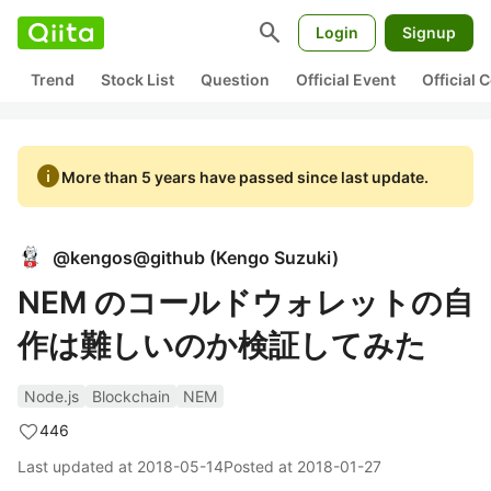
search
Login
Signup
Trend
Stock List
Question
Official Event
Official
info
More than 5 years have passed since last update.
@
kengos@github
(
Kengo Suzuki
)
NEM のコールドウォレットの自
作は難しいのか検証してみた
Node.js
Blockchain
NEM
446
Last updated at
2018-05-14
Posted at
2018-01-27