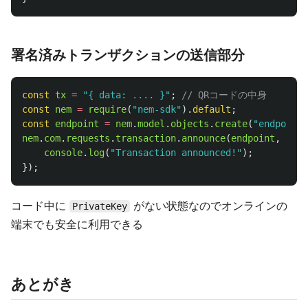
署名済みトランザクションの送信部分
const
tx
=
"
{ data: .... }
"
;
// QRコードの中身
const
nem
=
require
(
"
nem-sdk
"
).
default
;
const
endpoint
=
nem
.
model
.
objects
.
create
(
"
endpoint
"
nem
.
com
.
requests
.
transaction
.
announce
(
endpoint
,
tx
).
console
.
log
(
"
Transaction announced!
"
);
});
コード中に
がない状態なのでオンラインの
PrivateKey
端末でも安全に利用できる
あとがき