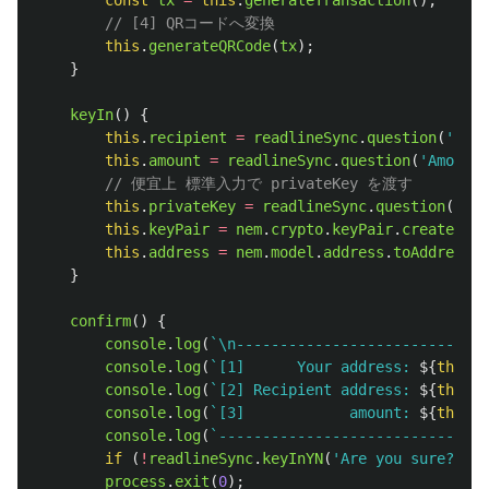
const
tx
=
this
.
generateTransaction
();
// [4] QRコードへ変換
this
.
generateQRCode
(
tx
);
}
keyIn
()
{
this
.
recipient
=
readlineSync
.
question
(
'
Reci
this
.
amount
=
readlineSync
.
question
(
'
Amount:
// 便宜上 標準入力で privateKey を渡す
this
.
privateKey
=
readlineSync
.
question
(
'
Pri
this
.
keyPair
=
nem
.
crypto
.
keyPair
.
create
(
thi
this
.
address
=
nem
.
model
.
address
.
toAddress
(
t
}
confirm
()
{
console
.
log
(
`\n-----------------------------
console
.
log
(
`[1]      Your address: 
${
this
.
a
console
.
log
(
`[2] Recipient address: 
${
this
.
r
console
.
log
(
`[3]            amount: 
${
this
.
a
console
.
log
(
`-------------------------------
if 
(
!
readlineSync
.
keyInYN
(
'
Are you sure?:
'
))
process
.
exit
(
0
);