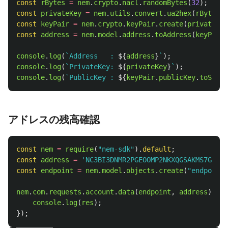
const
rBytes
=
nem
.
crypto
.
nacl
.
randomBytes
(
32
);
const
privateKey
=
nem
.
utils
.
convert
.
ua2hex
(
rBytes
);
const
keyPair
=
nem
.
crypto
.
keyPair
.
create
(
privateKey
const
address
=
nem
.
model
.
address
.
toAddress
(
keyPair
.
console
.
log
(
`Address   : 
${
address
}
`
);
console
.
log
(
`PrivateKey: 
${
privateKey
}
`
);
console
.
log
(
`PublicKey : 
${
keyPair
.
publicKey
.
toStrin
アドレスの残高確認
const
nem
=
require
(
"
nem-sdk
"
).
default
;
const
address
=
'
NC3BI3DNMR2PGEOOMP2NKXQGSAKMS7GYRKV
const
endpoint
=
nem
.
model
.
objects
.
create
(
"
endpoint
"
nem
.
com
.
requests
.
account
.
data
(
endpoint
,
address
).
the
console
.
log
(
res
);
});