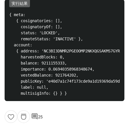
実行結果
{ meta:

   { cosignatories: [],

     cosignatoryOf: [],

     status: 'LOCKED',

     remoteStatus: 'INACTIVE' },

  account:

   { address: 'NC3BI3DNMR2PGEOOMP2NKXQGSAKMS7GYRKVA5
     harvestedBlocks: 0,

     balance: 9211155333,

     importance: 0.06940358968348674,

     vestedBalance: 921764202,

     publicKey: 'e40d7a1c74f173cde9a1d19369da59d5301
     label: null,

comment
25