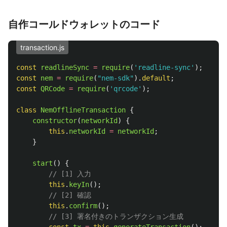
自作コールドウォレットのコード
transaction.js
const
readlineSync
=
require
(
'
readline-sync
'
);
const
nem
=
require
(
"
nem-sdk
"
).
default
;
const
QRCode
=
require
(
'
qrcode
'
);
class
NemOfflineTransaction
{
constructor
(
networkId
)
{
this
.
networkId
=
networkId
;
}
start
()
{
// [1] 入力
this
.
keyIn
();
// [2] 確認
this
.
confirm
();
// [3] 署名付きのトランザクション生成