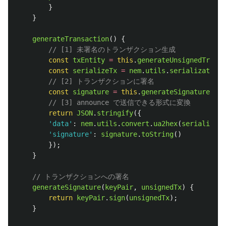
}
}
generateTransaction
()
{
// [1] 未署名のトランザクション生成
const
txEntity
=
this
.
generateUnsignedTransa
const
serializeTx
=
nem
.
utils
.
serialization
.
// [2] トランザクションに署名
const
signature
=
this
.
generateSignature
(
thi
// [3] announce で送信できる形式に変換
return
JSON
.
stringify
({
'
data
'
:
nem
.
utils
.
convert
.
ua2hex
(
serializeTx
'
signature
'
:
signature
.
toString
()
});
}
// トランザクションへの署名
generateSignature
(
keyPair
,
unsignedTx
)
{
return
keyPair
.
sign
(
unsignedTx
);
}