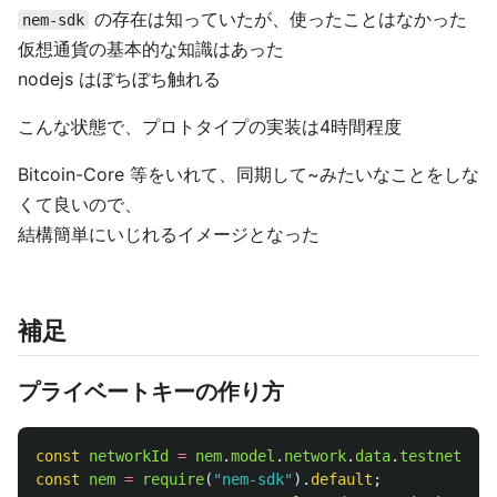
の存在は知っていたが、使ったことはなかった
nem-sdk
仮想通貨の基本的な知識はあった
nodejs はぼちぼち触れる
こんな状態で、プロトタイプの実装は4時間程度
Bitcoin-Core 等をいれて、同期して~みたいなことをしな
くて良いので、
結構簡単にいじれるイメージとなった
補足
プライベートキーの作り方
const
networkId
=
nem
.
model
.
network
.
data
.
testnet
.
id
;
const
nem
=
require
(
"
nem-sdk
"
).
default
;