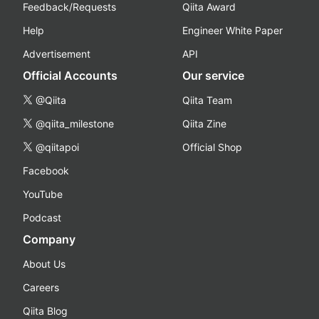
Feedback/Requests
Qiita Award
Help
Engineer White Paper
Advertisement
API
Official Accounts
Our service
@Qiita
Qiita Team
@qiita_milestone
Qiita Zine
@qiitapoi
Official Shop
Facebook
YouTube
Podcast
Company
About Us
Careers
Qiita Blog