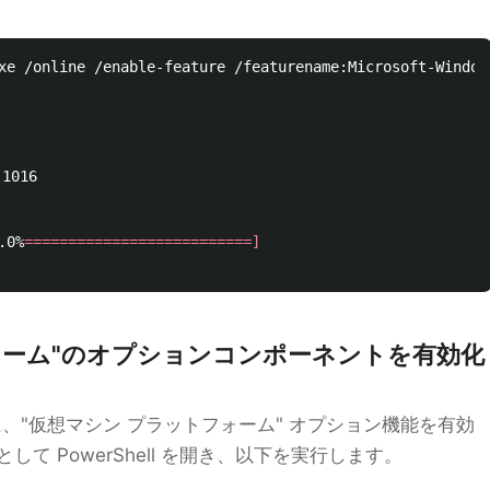
xe /online /enable-feature /featurename:Microsoft-Window
016

.0%
==========================]
ォーム"のオプションコンポーネントを有効化
に、"仮想マシン プラットフォーム" オプション機能を有効
て PowerShell を開き、以下を実行します。