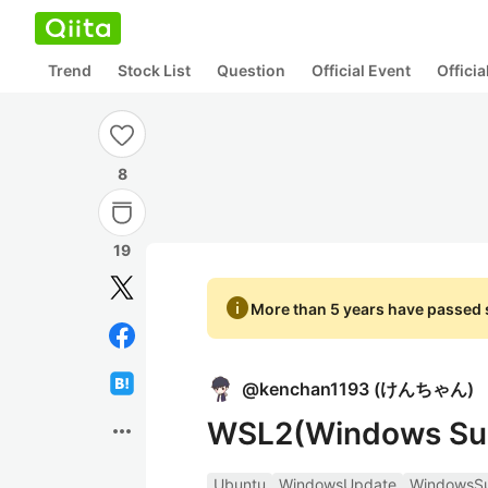
Trend
Stock List
Question
Official Event
Offici
8
19
info
More than 5 years have passed s
@
kenchan1193
(
けんちゃん
)
WSL2(Windows Su
more_horiz
Ubuntu
WindowsUpdate
WindowsSu