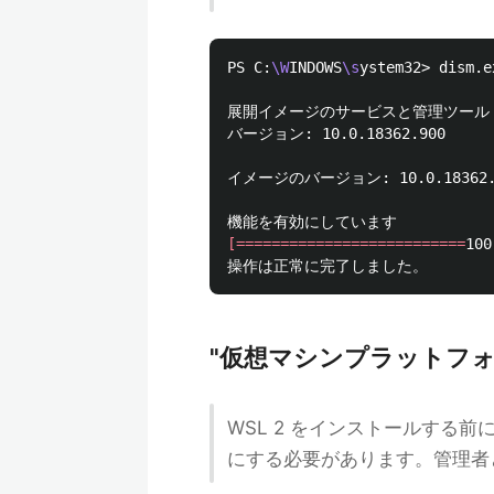
PS C:
\W
INDOWS
\s
ystem32> dism.e
展開イメージのサービスと管理ツール

バージョン: 10.0.18362.900

イメージのバージョン: 10.0.18362.1
[==========================
100
"仮想マシンプラットフ
WSL 2 をインストールする前
にする必要があります。管理者とし