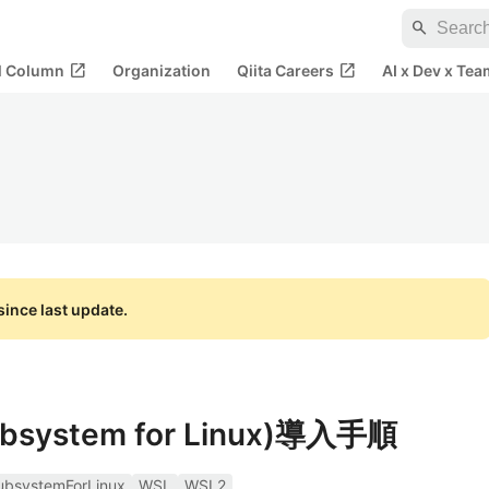
search
open_in_new
open_in_new
al Column
Organization
Qiita Careers
AI x Dev x Tea
ince last update.
bsystem for Linux)導入手順
bsystemForLinux
WSL
WSL2