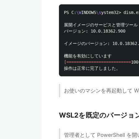
PS C:
\W
INDOWS
\s
ystem32> dism.e
展開イメージのサービスと管理ツール

バージョン: 10.0.18362.900

イメージのバージョン: 10.0.18362.1
[==========================
100
お使いのマシンを再起動して WS
WSL2を既定のバージョ
管理者として PowerShell