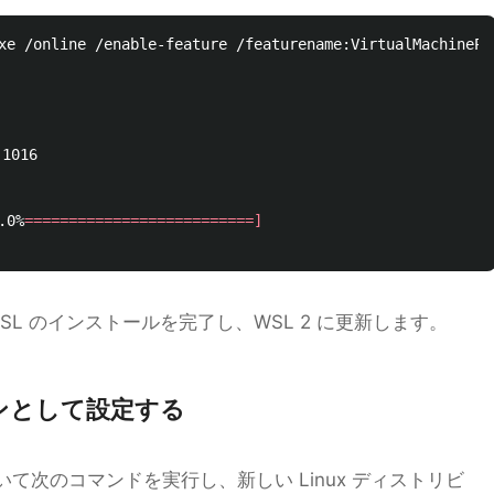
xe /online /enable-feature /featurename:VirtualMachinePla
016

.0%
==========================]
L のインストールを完了し、WSL 2 に更新します。
ンとして設定する
 を開いて次のコマンドを実行し、新しい Linux ディストリビ