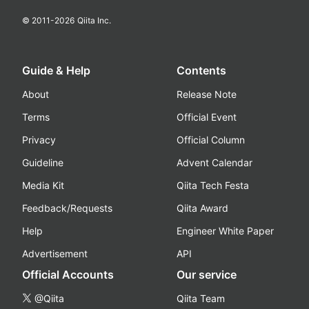
© 2011-
2026
Qiita Inc.
Guide & Help
Contents
About
Release Note
Terms
Official Event
Privacy
Official Column
Guideline
Advent Calendar
Media Kit
Qiita Tech Festa
Feedback/Requests
Qiita Award
Help
Engineer White Paper
Advertisement
API
Official Accounts
Our service
@Qiita
Qiita Team