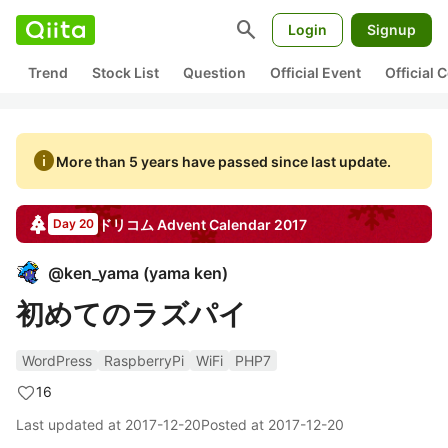
search
Login
Signup
Trend
Stock List
Question
Official Event
Official
info
More than 5 years have passed since last update.
ドリコム
Advent Calendar
2017
Day 20
@
ken_yama
(
yama ken
)
初めてのラズパイ
WordPress
RaspberryPi
WiFi
PHP7
16
Last updated at
2017-12-20
Posted at
2017-12-20