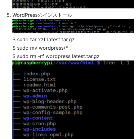
WordPressのインストール
$ sudo tar xzf latest.tar.gz
$ sudo mv wordpress/* .
$ sudo rm -rf wordpress latest.tar.gz