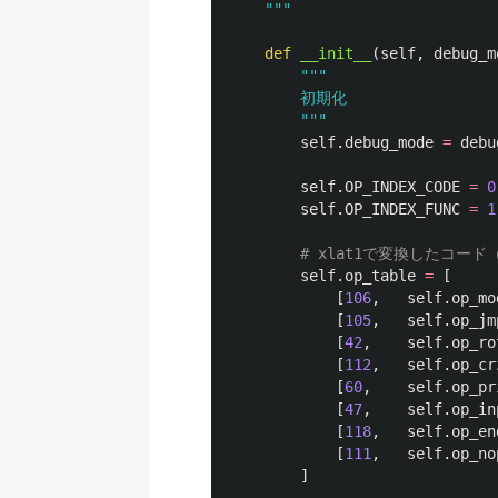
"""
def
__init__
(
self
,
debug_m
"""
        初期化

"""
self
.
debug_mode
=
debu
self
.
OP_INDEX_CODE
=
0
self
.
OP_INDEX_FUNC
=
1
self
.
op_table
=
[
[
106
,
self
.
op_mo
[
105
,
self
.
op_jm
[
42
,
self
.
op_ro
[
112
,
self
.
op_cr
[
60
,
self
.
op_pr
[
47
,
self
.
op_in
[
118
,
self
.
op_en
[
111
,
self
.
op_no
]