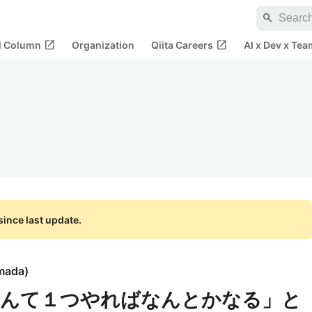
search
open_in_new
open_in_new
al Column
Organization
Qiita Careers
AI x Dev x Tea
ince last update.
amada
)
なんて１つやればなんとかなる」と