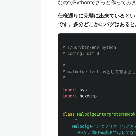
なのでPythonでざっと作ってみ
仕様通りに完璧に出来ているとい
です。多分どこかにバグはあると
# !/usr/bin/env python

#

# malbolge_test.pyとして書きまし
import
sys
import
hexdump
class
MalbolgeInterpreterModok
"""
    Malbolgeインタプリタ（もどき）
    　→細かい動作確認まではしてな