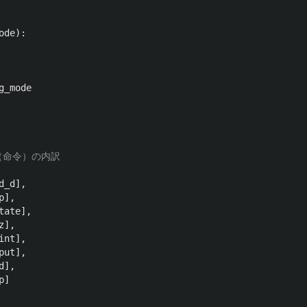
ode
):
g_mode
d_d
],
p
],
tate
],
z
],
int
],
put
],
d
],
p
]