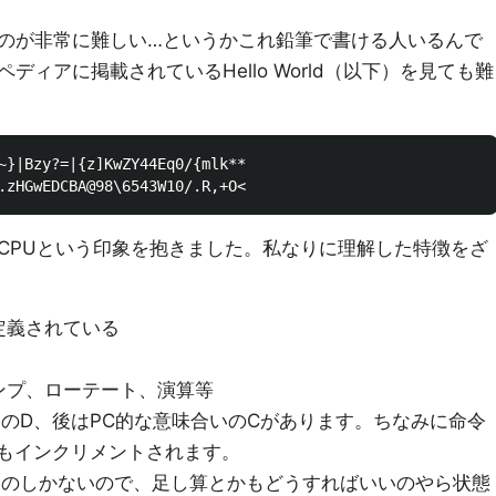
のが非常に難しい…というかこれ鉛筆で書ける人いるんで
ィアに掲載されているHello World（以下）を見ても難
~}|Bzy?=|{z]KwZY44Eq0/{mlk**

CPUという印象を抱きました。私なりに理解した特徴をざ
定義されている
ンプ、ローテート、演算等
のD、後はPC的な意味合いのCがあります。ちなみに命令
Dもインクリメントされます。
るものしかないので、足し算とかもどうすればいいのやら状態