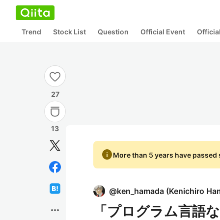
Trend
Stock List
Question
Official Event
Offici
27
13
info
More than 5 years have passed s
@
ken_hamada
(
Kenichiro H
「プログラム言語
more_horiz