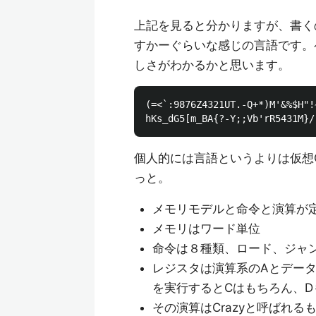
上記を見ると分かりますが、書く
すかーぐらいな感じの言語です。ペデ
しさがわかるかと思います。
(=<`:9876Z4321UT.-Q+*)M'&%$H"!
個人的には言語というよりは仮想
っと。
メモリモデルと命令と演算が
メモリはワード単位
命令は８種類、ロード、ジャ
レジスタは演算系のAとデータ
を実行するとCはもちろん、
その演算はCrazyと呼ばれ