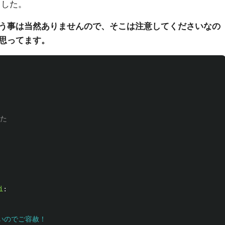
ました。
う事は当然ありませんので、そこは注意してくださいなの
思ってます。
た

i
:


いのでご容赦！
