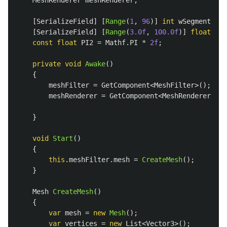
[
SerializeField
]
[
Range
(
1
,
96
)]
int
wSegments
=
[
SerializeField
]
[
Range
(
3.0f
,
100.0f
)]
float
rad
const
float
PI2
=
Mathf
.
PI
*
2f
;
private
void
Awake
()
{
meshFilter
=
GetComponent
<
MeshFilter
>();
meshRenderer
=
GetComponent
<
MeshRenderer
>();
}
void
Start
()
{
this
.
meshFilter
.
mesh
=
CreateMesh
();
}
Mesh
CreateMesh
()
{
var
mesh
=
new
Mesh
();
var
vertices
=
new
List
<
Vector3
>();