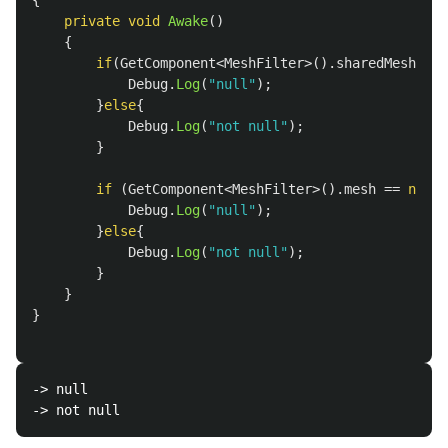
{
private
void
Awake
()
{
if
(
GetComponent
<
MeshFilter
>().
sharedMesh
==
Debug
.
Log
(
"null"
);
}
else
{
Debug
.
Log
(
"not null"
);
}
if
(
GetComponent
<
MeshFilter
>().
mesh
==
null
)
Debug
.
Log
(
"null"
);
}
else
{
Debug
.
Log
(
"not null"
);
}
}
}
-> null
