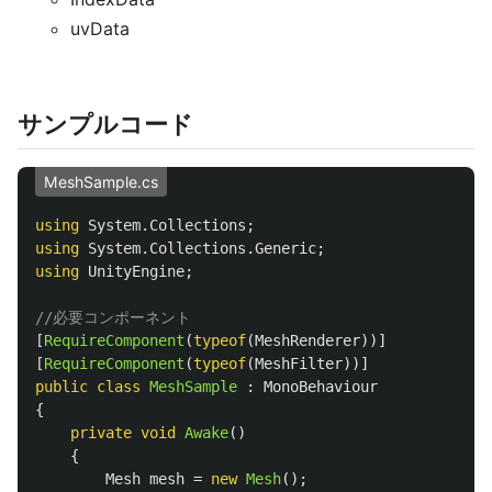
uvData
サンプルコード
MeshSample.cs
using
System.Collections
;
using
System.Collections.Generic
;
using
UnityEngine
;
//必要コンポーネント
[
RequireComponent
(
typeof
(
MeshRenderer
))]
[
RequireComponent
(
typeof
(
MeshFilter
))]
public
class
MeshSample
:
MonoBehaviour
{
private
void
Awake
()
{
Mesh
mesh
=
new
Mesh
();