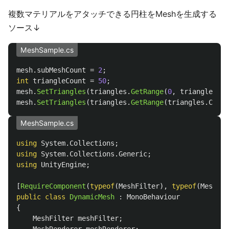
複数マテリアルをアタッチできる円柱をMeshを生成する
ソース↓
MeshSample.cs
mesh
.
subMeshCount
=
2
;
int
triangleCount
=
50
;
mesh
.
SetTriangles
(
triangles
.
GetRange
(
0
,
triangles
.
Co
mesh
.
SetTriangles
(
triangles
.
GetRange
(
triangles
.
Count
MeshSample.cs
using
System.Collections
;
using
System.Collections.Generic
;
using
UnityEngine
;
[
RequireComponent
(
typeof
(
MeshFilter
),
typeof
(
MeshRen
public
class
DynamicMesh
:
MonoBehaviour
{
MeshFilter
meshFilter
;
MeshRenderer
meshRenderer
;