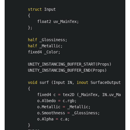
struct
Input
{
float2
uv_MainTex
;
};
half
_Glossiness
;
half
_Metallic
;
fixed4
_Color
;
UNITY_INSTANCING_BUFFER_START
(
Props
)
UNITY_INSTANCING_BUFFER_END
(
Props
)
void
surf
(
Input
IN
,
inout
SurfaceOutputStan
{
fixed4
c
=
tex2D
(
_MainTex
,
IN
.
uv_MainTe
o
.
Albedo
=
c
.
rgb
;
o
.
Metallic
=
_Metallic
;
o
.
Smoothness
=
_Glossiness
;
o
.
Alpha
=
c
.
a
;
}