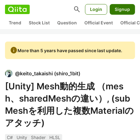
search
Login
Signup
Trend
Stock List
Question
Official Event
Official
info
More than 5 years have passed since last update.
@
keito_takaishi
(
shiro_1bit
)
[Unity] Mesh動的生成 （mes
h、sharedMeshの違い）, (sub
Meshを利用した複数Materialの
アタッチ)
C#
Unity
Shader
HLSL