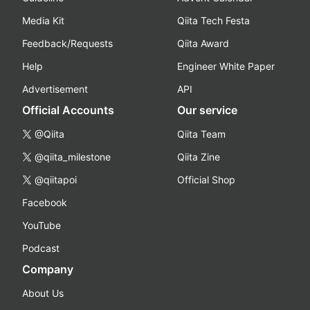
Media Kit
Qiita Tech Festa
Feedback/Requests
Qiita Award
Help
Engineer White Paper
Advertisement
API
Official Accounts
Our service
@Qiita
Qiita Team
@qiita_milestone
Qiita Zine
@qiitapoi
Official Shop
Facebook
YouTube
Podcast
Company
About Us