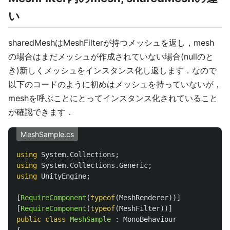
い
sharedMeshはMeshFilterが持つメッシュを返し，mesh
の場合はまだメッシュが作成されていない場合(nullのと
き)新しくメッシュをインスタンス化し返します．なので
以下のコードのように初めはメッシュを持っていないが，
meshを呼ぶことにとってインスタンス化されていること
が確認できます．
MeshSample.cs
using
System.Collections
;
using
System.Collections.Generic
;
using
UnityEngine
;
[
RequireComponent
(
typeof
(
MeshRenderer
))]
[
RequireComponent
(
typeof
(
MeshFilter
))]
public
class
MeshSample
:
MonoBehaviour