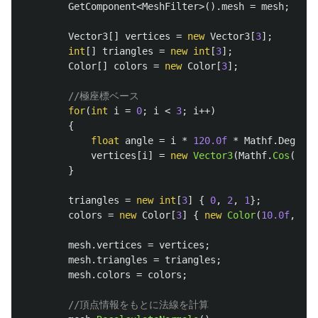
GetComponent
<
MeshFilter
>().
mesh
=
mesh
;
Vector3
[]
vertices
=
new
Vector3
[
3
];
int
[]
triangles
=
new
int
[
3
];
Color
[]
colors
=
new
Color
[
3
];
//極座標ベース
for
(
int
i
=
0
;
i
<
3
;
i
++)
{
float
angle
=
i
*
120.0f
*
Mathf
.
Deg2Rad
vertices
[
i
]
=
new
Vector3
(
Mathf
.
Cos
(
angl
}
triangles
=
new
int
[
3
]
{
0
,
2
,
1
};
colors
=
new
Color
[
3
]
{
new
Color
(
10.0f
,
0.0
mesh
.
vertices
=
vertices
;
mesh
.
triangles
=
triangles
;
mesh
.
colors
=
colors
;
//頂点情報をもとに法線を計算