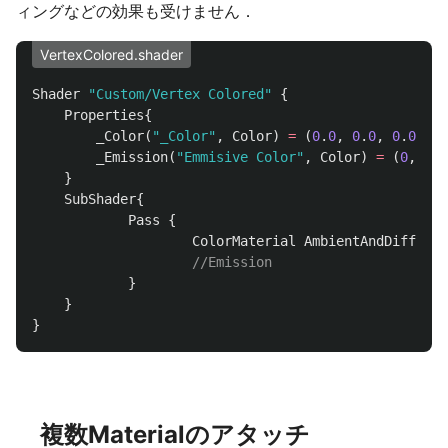
ィングなどの効果も受けません．
VertexColored.shader
Shader
"Custom/Vertex Colored"
{
Properties
{
_Color
(
"_Color"
,
Color
)
=
(
0
.
0
,
0
.
0
,
0
.
0
,
0
.
_Emission
(
"Emmisive Color"
,
Color
)
=
(
0
,
0
,
0
,
}
SubShader
{
Pass
{
ColorMaterial
AmbientAndDiffuse
//Emission
}
}
}
複数Materialのアタッチ