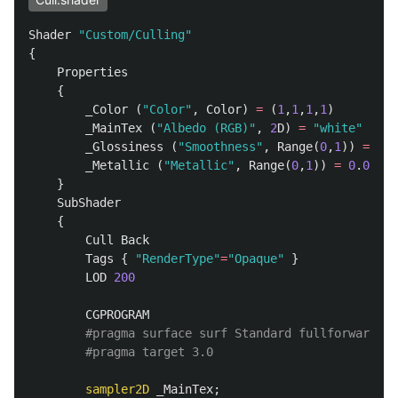
Shader
"Custom/Culling"
{
Properties
{
_Color
(
"Color"
,
Color
)
=
(
1
,
1
,
1
,
1
)
_MainTex
(
"Albedo (RGB)"
,
2
D
)
=
"white"
{}
_Glossiness
(
"Smoothness"
,
Range
(
0
,
1
))
=
0
.
5
_Metallic
(
"Metallic"
,
Range
(
0
,
1
))
=
0
.
0
}
SubShader
{
Cull
Back
Tags
{
"RenderType"
=
"Opaque"
}
LOD
200
CGPROGRAM
sampler2D
_MainTex
;