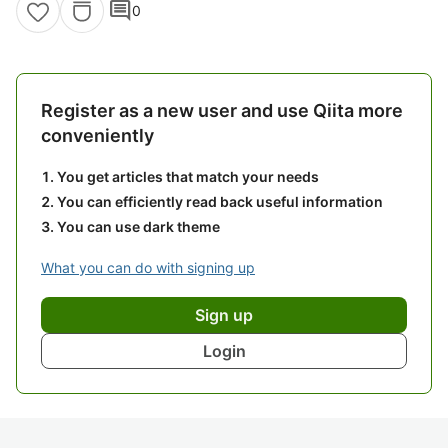
comment
0
Register as a new user and use Qiita more
conveniently
You get articles that match your needs
You can efficiently read back useful information
You can use dark theme
What you can do with signing up
Sign up
Login