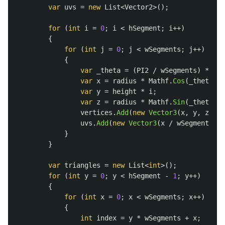
var
uvs
=
new
List
<
Vector2
>();
for
(
int
i
=
0
;
i
<
hSegment
;
i
++)
{
for
(
int
j
=
0
;
j
<
wSegments
;
j
++)
{
var
_theta
=
(
PI2
/
wSegments
)
*
(
fl
var
x
=
radius
*
Mathf
.
Cos
(
_theta
);
var
y
=
height
*
i
;
var
z
=
radius
*
Mathf
.
Sin
(
_theta
);
vertices
.
Add
(
new
Vector3
(
x
,
y
,
z
));
uvs
.
Add
(
new
Vector3
(
x
/
wSegments
,
y
}
}
var
triangles
=
new
List
<
int
>();
for
(
int
y
=
0
;
y
<
hSegment
-
1
;
y
++)
{
for
(
int
x
=
0
;
x
<
wSegments
;
x
++)
{
int
index
=
y
*
wSegments
+
x
;