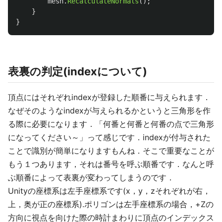
mesh
.
RecalculateNormals
();
}
}
表裏の判定(indexについて)
頂点にはそれぞれindexが登録した順番に与えられます．
なぜそのようなindexが与えられるかというと三角形を作
る際に必要になります．「何番と何番と何番の点で三角形
になってください～」って感じです．indexが付与された
ことで識別が簡単になりますもんね．そこで重要なことが
もう１つあります，それは番号を呼ぶ順番です．なんと呼
ぶ順番によって表裏が変わってしまうのです．
Unityの座標系は左手座標系です(x，y，zそれぞれが右，
上，奥が正の座標系).ポリゴンは左手座標系の場合，+Zの
方向に視点を向けた際の時計まわりに頂点のインデックス