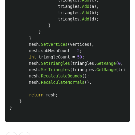
triangles
.
Add
(
a
);
triangles
.
Add
(
b
);
triangles
.
Add
(
d
);
}
}
}
mesh
.
SetVertices
(
vertices
);
mesh
.
subMeshCount
=
2
;
int
triangleCount
=
50
;
mesh
.
SetTriangles
(
triangles
.
GetRange
(
0
,
tria
mesh
.
SetTriangles
(
triangles
.
GetRange
(
triangl
mesh
.
RecalculateBounds
();
mesh
.
RecalculateNormals
();
return
mesh
;
}
}