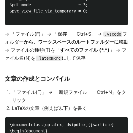
$pdf_mode                    = 3;

$pvc_view_file_via_temporary = 0;

→ 「ファイル(F)」 → 「保存 Ctrl+S」 →
フ
.vscode
ォルダー
から、ワークスペースのルートフォルダーに移動
→ ファイルの種類(T)を「
すべてのファイル (*.*)
」 → フ
ァイル名(N)を
にして保存
.latexmkrc
文章の作成とコンパイル
「ファイル(F)」 → 「新規ファイル Ctrl+N」をク
リック
LaTeXの文章（例えば以下）を書く
\documentclass[uplatex, dvipdfmx]{jsarticle}

\begin{document}
