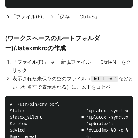
→ 「ファイル(F)」 → 「保存 Ctrl+S」
(ワークスペースのルートフォルダ
ー)/.latexmkrcの作成
「ファイル(F)」 → 「新規ファイル Ctrl+N」をク
リック
表示された未保存の空のファイル（
などと
Untitled-1
いった名前で表示される）に、以下をコピペ
# !/usr/bin/env perl

$latex                       = 'uplatex -synctex=1 -
$latex_silent                = 'uplatex -synctex=1 -
$bibtex                      = 'upbibtex';

$dvipdf                      = 'dvipdfmx %O -o %D %S
$max_repeat                  = 6;
