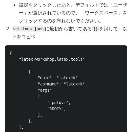
設定をクリックしたあと、デフォルトでは「ユーザ
ー」が選択されているので、「ワークスペース」を
クリックするのを忘れないでください。
に最初から書いてある
を消して、以
settings.json
{}
下をコピペ
{

    "latex-workshop.latex.tools": 

    [

        {

            "name": "latexmk", 

            "command": "latexmk", 

            "args": 

            [

                "-pdfdvi", 

                "%DOC%", 

            ],

        },

    ],
