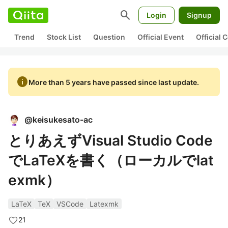
search
Login
Signup
Trend
Stock List
Question
Official Event
Official
info
More than 5 years have passed since last update.
@
keisukesato-ac
とりあえずVisual Studio Code
でLaTeXを書く（ローカルでlat
exmk）
LaTeX
TeX
VSCode
Latexmk
21