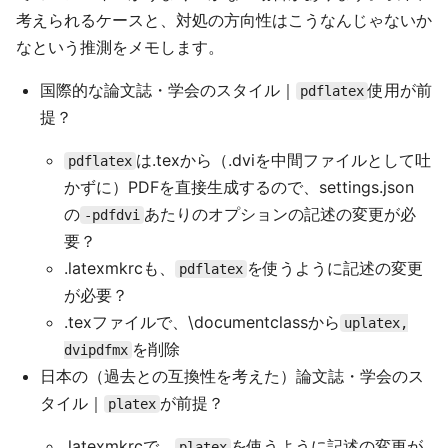
考えられるケースと、対処の方向性はこうなんじゃないか
なという推測をメモします。
国際的な論文誌・学会のスタイル｜
使用が前
pdflatex
提？
は.texから（.dviを中間ファイルとして吐
pdflatex
かずに）PDFを直接生成するので、settings.json
の
あたりのオプションの記述の変更が必
-pdfdvi
要？
.latexmkrcも、
を使うように記述の変更
pdflatex
が必要？
.texファイルで、\documentclassから
uplatex,
を削除
dvipdfmx
日本の（過去との互換性を考えた）論文誌・学会のス
タイル｜
が前提？
platex
.latexmkrcで、
を使うように記述の変更が
platex