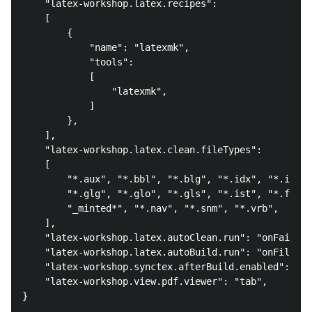
    "latex-workshop.latex.recipes": 

    [

        {

            "name": "latexmk", 

            "tools": 

            [

                "latexmk", 

            ]

        },

    ],

    "latex-workshop.latex.clean.fileTypes": 

    [

        "*.aux", "*.bbl", "*.blg", "*.idx", "*.ind",
        "*.glg", "*.glo", "*.gls", "*.ist", "*.fls",
        "_minted*", "*.nav", "*.snm", "*.vrb", 

    ],

    "latex-workshop.latex.autoClean.run": "onFailed"
    "latex-workshop.latex.autoBuild.run": "onFileCha
    "latex-workshop.synctex.afterBuild.enabled": tru
    "latex-workshop.view.pdf.viewer": "tab", 

}
