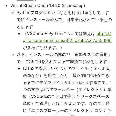
Visual Studio Code 1.44.0 (user setup)
Pythonプログラミングなどを行う用途として、す
でにインストール済みで、日本語化されているもの
とします。
（VSCode + Pythonについては例えば
https://
qiita.com/surei/items/9f25d7efa7c67d55d98f
が参考になります。）
以下、インストールの際の**「追加タスクの選択」
で、全部に☑を入れている**前提でお話をします。
LaTeXの場合、いくつかのファイル（.tex, .bib,
画像など）を用意したり、最終的にPDFができ
るまでに中間ファイルが吐かれたりするので、1
つの文章は1つのフォルダー（ディレクトリ）単
位（VSCodeのことばで言うと
ワークスペース
単位）で管理したほうがよいです。なので、特
に「エクスプローラーのディレクトリ コンテキ