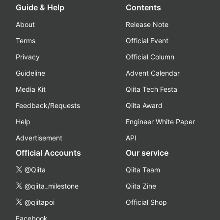
Guide & Help
Contents
About
Release Note
Terms
Official Event
Privacy
Official Column
Guideline
Advent Calendar
Media Kit
Qiita Tech Festa
Feedback/Requests
Qiita Award
Help
Engineer White Paper
Advertisement
API
Official Accounts
Our service
@Qiita
Qiita Team
@qiita_milestone
Qiita Zine
@qiitapoi
Official Shop
Facebook