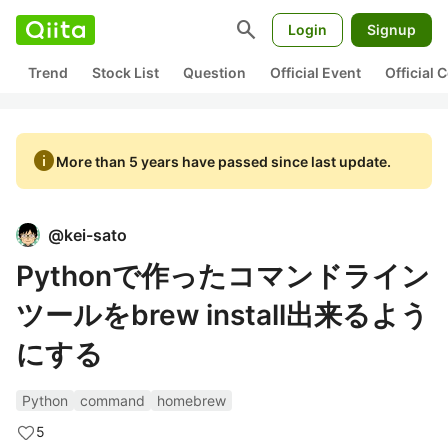
search
Login
Signup
Trend
Stock List
Question
Official Event
Official
info
More than 5 years have passed since last update.
@
kei-sato
Pythonで作ったコマンドライン
ツールをbrew install出来るよう
にする
Python
command
homebrew
5