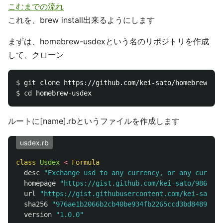
こむまでの流れ
これを、brew install出来るようにします
まずは、homebrew-usdexという名のリポジトリを作成
して、クローン
$ 
$ 
cd 
ルートに[name].rbというファイルを作成します
usdex.rb
class
Usdex
<
Formula
desc
"Exchange usd to any currency, or any currenc
homepage
"https://gist.github.com/kei-sato/9867576
url
"https://gist.githubusercontent.com/kei-sato/9
sha256
"976ae1b2066b2cb40be934fb2265ccd3bd8489f786
version
"1.0.0"