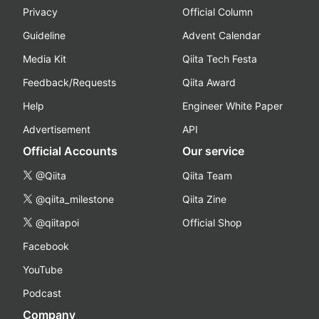
Privacy
Official Column
Guideline
Advent Calendar
Media Kit
Qiita Tech Festa
Feedback/Requests
Qiita Award
Help
Engineer White Paper
Advertisement
API
Official Accounts
Our service
@Qiita
Qiita Team
@qiita_milestone
Qiita Zine
@qiitapoi
Official Shop
Facebook
YouTube
Podcast
Company