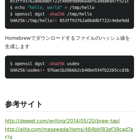
$ 
echo
"hello, world"
>
$ 
openssl dgst 
-sha256
 /tmp/hello

SHA256
(
/tmp/hello
)=
Homebrewでダウンロードするファイルのハッシュ値を
生成します
$ 
openssl dgst 
-sha256
 usdex

SHA256
(
usdex
)=
参考サイト
http://deeeet.com/writing/2014/05/20/brew-tap/
http://qiita.com/masawada/items/484bbf83ef39cad7a
f74