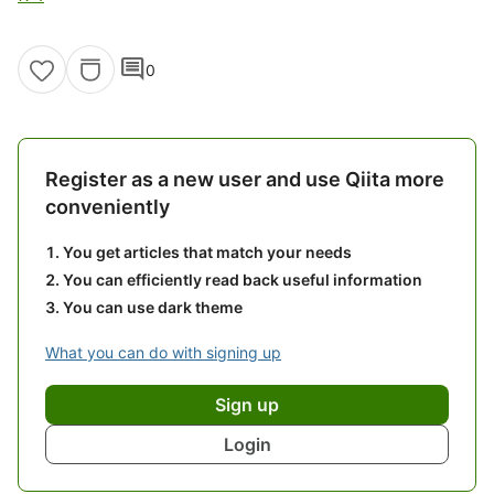
comment
0
Register as a new user and use Qiita more
conveniently
You get articles that match your needs
You can efficiently read back useful information
You can use dark theme
What you can do with signing up
Sign up
Login