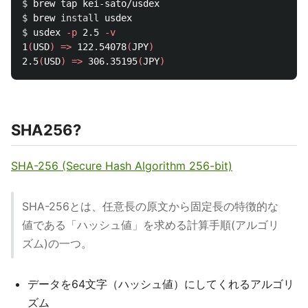
$ 
$ 
brew 
install 
$ 
usdex 
-p
 2.5 
-v
1
(
USD
)
=>
 122.54078
(
JPY
)
2.5
(
USD
)
=>
 306.35195
(
JPY
)
SHA256?
SHA-256 (Secure Hash Algorithm 256-bit)
SHA-256とは、任意長の原文から固定長の特徴的な
値である「ハッシュ値」を求める計算手順(アルゴリ
ズム)の一つ。
データを64文字（ハッシュ値）にしてくれるアルゴリ
ズム