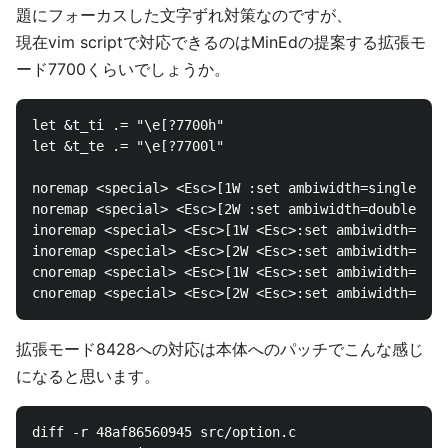
題にフォーカスした文字ずれ対策なのですが、
現在vim scriptで対応できるのはMinEdの提案する拡張モ
ード7700くらいでしょうか。
let &t_ti .= "\e[?7700h"

let &t_te .= "\e[?7700l"

noremap <special> <Esc>[1W :set ambiwidth=single<CR>

noremap <special> <Esc>[2W :set ambiwidth=double<CR>

inoremap <special> <Esc>[1W <Esc>:set ambiwidth=sing
inoremap <special> <Esc>[2W <Esc>:set ambiwidth=doub
cnoremap <special> <Esc>[1W <Esc>:set ambiwidth=sing
拡張モード8428への対応は本体へのパッチでこんな感じ
になると思います。
diff -r 48af86560945 src/option.c
