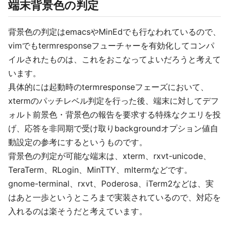
端末背景色の判定
背景色の判定はemacsやMinEdでも行なわれているので、
vimでもtermresponseフューチャーを有効化してコンパ
イルされたものは、これをおこなってよいだろうと考えて
います。
具体的には起動時のtermresponseフェーズにおいて、
xtermのパッチレベル判定を行った後、端末に対してデフ
ォルト前景色・背景色の報告を要求する特殊なクエリを投
げ、応答を非同期で受け取りbackgroundオプション値自
動設定の参考にするというものです。
背景色の判定が可能な端末は、xterm、rxvt-unicode、
TeraTerm、RLogin、MinTTY、mltermなどです。
gnome-terminal、rxvt、Poderosa、iTerm2などは、実
はあと一歩というところまで実装されているので、対応を
入れるのは楽そうだと考えています。