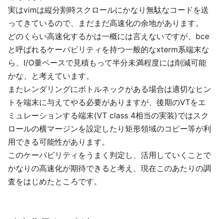
実はvimは縦分割時スクロールにかなり無駄なコードを送
ってきているので、まだまだ高速化の余地があります。
どのくらい高速化するかは一概には言えないですが、bce
と呼ばれるケーパビリティを持つ一般的なxterm系端末な
ら、I/O量ベースで見積もって半分未満程度には削減可能
かな、と考えています。
またレンダリングにボトルネックがある場合は適切なヒン
トを端末に与えてやる必要がありますが、後期のVTをエ
ミュレーションする端末(VT class 4相当の実装)ではスク
ロールの横マージンを設定したり矩形領域のコピー等が利
用できる可能性があります。
このケーパビリティをうまく判定し、活用していくことで
かなりの高速化が期待できると考え、現在このあたりの調
査をはじめたところです。