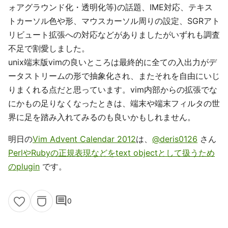
ォアグラウンド化・透明化等)の話題、IME対応、テキス
トカーソル色や形、マウスカーソル周りの設定、SGRアト
リビュート拡張への対応などがありましたがいずれも調査
不足で割愛しました。
unix端末版vimの良いところは最終的に全ての入出力がデ
ータストリームの形で抽象化され、またそれを自由にいじ
りまくれる点だと思っています。vim内部からの拡張でな
にかもの足りなくなったときは、端末や端末フィルタの世
界に足を踏み入れてみるのも良いかもしれません。
明日の
Vim Advent Calendar 2012
は、
@deris0126
さん
PerlやRubyの正規表現などをtext objectとして扱うため
のplugin
です。
comment
0