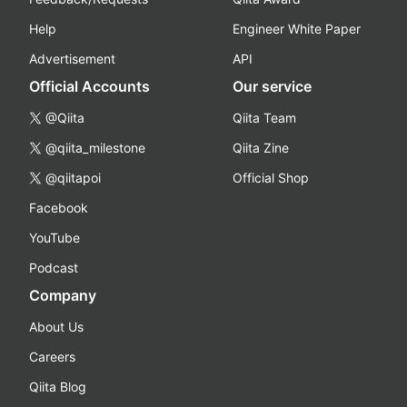
Help
Engineer White Paper
Advertisement
API
Official Accounts
Our service
@Qiita
Qiita Team
@qiita_milestone
Qiita Zine
@qiitapoi
Official Shop
Facebook
YouTube
Podcast
Company
About Us
Careers
Qiita Blog