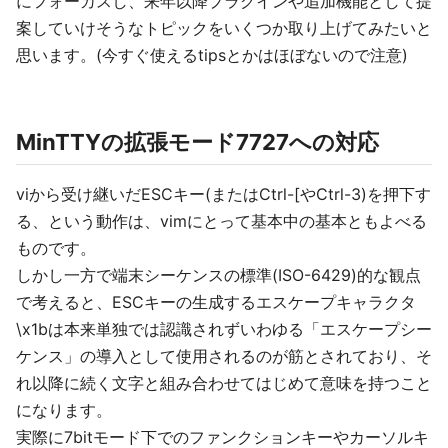
にフォーカスし、来年以降プラグインや追加機能として提
案していけそうなトピックをいくつか取り上げてみたいと
思います。(今すぐ使えるtipsとかはほぼないので注意)
MinTTYの拡張モード7727への対応
viから受け継いだESCキー(またはCtrl-[やCtrl-3)を押下す
る、という動作は、vimにとって基本中の基本ともよべる
ものです。
しかし一方で端末シーケンスの標準(ISO-6429)的な観点
で考えると、ESCキーの生成するエスケープキャラクタ
\x1bは本来単独では認識されずいわゆる「エスケープシー
ケンス」の導入として使用されるのが筋とされており、そ
れ以降に続く文字と組み合わせてはじめて意味を持つこと
になります。
実際に7bitモード下でのファンクションキーやカーソルキ