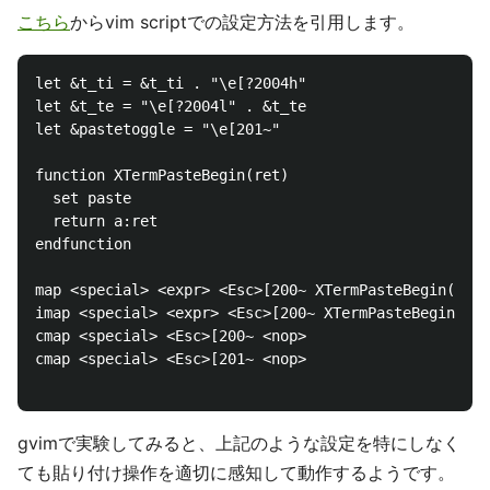
こちら
からvim scriptでの設定方法を引用します。
let &t_ti = &t_ti . "\e[?2004h"

let &t_te = "\e[?2004l" . &t_te

let &pastetoggle = "\e[201~"

function XTermPasteBegin(ret)

  set paste

  return a:ret

endfunction

map <special> <expr> <Esc>[200~ XTermPasteBegin("i")

imap <special> <expr> <Esc>[200~ XTermPasteBegin("")

cmap <special> <Esc>[200~ <nop>

cmap <special> <Esc>[201~ <nop>

gvimで実験してみると、上記のような設定を特にしなく
ても貼り付け操作を適切に感知して動作するようです。