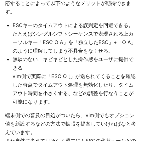
応することによって以下のようなメリットが期待できま
す。
ESCキーのタイムアウトによる誤判定を回避できる。
たとえばシングルシフトシーケンスで表現される上カ
ーソルキー「ESC O A」を「独立したESC」+「O A」
のように理解してしまう不具合をなくせる。
無駄のない、キビキビとした操作感をユーザに提供で
きる
vim側で実際に「ESC O [」が送られてくることを確認
した時点でタイムアウト処理を無効化したり、タイム
アウト時間を小さくする、などの調整を行なうことが
可能になります。
端末側での普及の目処がついたら、vim側でもオプション
値を新設するなどの方法で拡張を提案していければなと考
えています。
また自然に考えておそらく過去にもESCの代替キーなどの