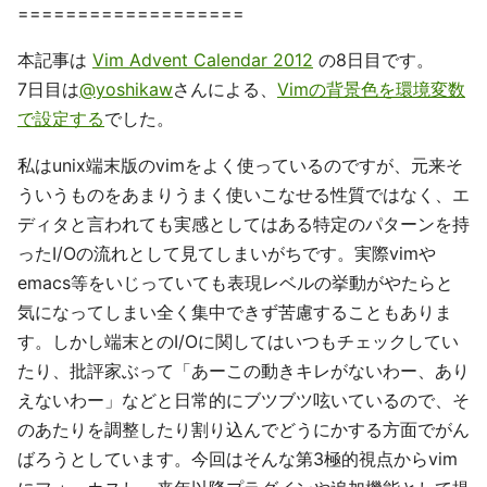
===================
本記事は
Vim Advent Calendar 2012
の8日目です。
7日目は
@yoshikaw
さんによる、
Vimの背景色を環境変数
で設定する
でした。
私はunix端末版のvimをよく使っているのですが、元来そ
ういうものをあまりうまく使いこなせる性質ではなく、エ
ディタと言われても実感としてはある特定のパターンを持
ったI/Oの流れとして見てしまいがちです。実際vimや
emacs等をいじっていても表現レベルの挙動がやたらと
気になってしまい全く集中できず苦慮することもありま
す。しかし端末とのI/Oに関してはいつもチェックしてい
たり、批評家ぶって「あーこの動きキレがないわー、あり
えないわー」などと日常的にブツブツ呟いているので、そ
のあたりを調整したり割り込んでどうにかする方面でがん
ばろうとしています。今回はそんな第3極的視点からvim