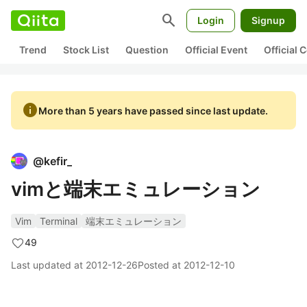
search
Login
Signup
Trend
Stock List
Question
Official Event
Official
info
More than 5 years have passed since last update.
@
kefir_
vimと端末エミュレーション
Vim
Terminal
端末エミュレーション
49
Last updated at
2012-12-26
Posted at
2012-12-10