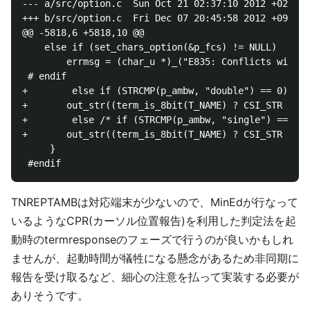
--- a/src/option.c	Sun Oct 21 02:37:10 2012 +0200

+++ b/src/option.c	Fri Dec 07 20:45:58 2012 +0900

@@ -5818,6 +5818,10 @@

 	else if (set_chars_option(&p_fcs) != NULL)

 	    errmsg = (char_u *)_("E835: Conflicts with value of 'fillchars'");

 # endif

+        else if (STRCMP(p_ambw, "double") == 0)

+	    out_str((term_is_8bit(T_NAME) ? CSI_STR : ESC_STR "[") "?8428l");

+        else /* if (STRCMP(p_ambw, "single") == 0) 
+	    out_str((term_is_8bit(T_NAME) ? CSI_STR : ESC_STR "[") "?8428h");

     }

TNREPTAMBは対応端末が少ないので、MinEdが行なって
いるようなCPR(カーソル位置報告)を利用した判定法を起
動時のtermresponseのフェーズで行うのが良いかもしれ
ませんが、起動時間が犠牲になる懸念があるため非同期に
報告を受け取るなど、細心の注意を払って実装する必要が
ありそうです。