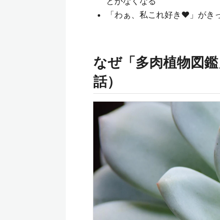
とがなくなる
「わぁ、私これ好き♥」がき
なぜ「多肉植物図鑑
話）