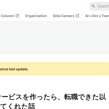
search
open_in_new
open_in_new
al Column
Organization
Qiita Careers
AI x Dev x Tea
ince last update.
サービスを作ったら、転職できた以
してくれた話