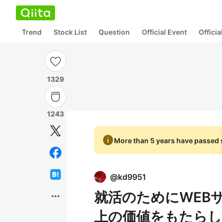
Trend
Stock List
Question
Official Event
Offici
1329
1243
info
More than 5 years have passed s
@
kd9951
就活のためにWEB
more_horiz
上の価値をもたら