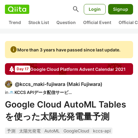
search
Login
Signup
Trend
Stock List
Question
Official Event
Official
info
More than 3 years have passed since last update.
Google Cloud Platform
Advent Calendar
2021
Day 17
@
kccs_maki-fujiwara
(
Maki Fujiwara
)
in
KCCS APIデータ配信サービス
Google Cloud AutoML Tables
を使った太陽光発電量予測
予測
太陽光発電
AutoML
GoogleCloud
kccs-api