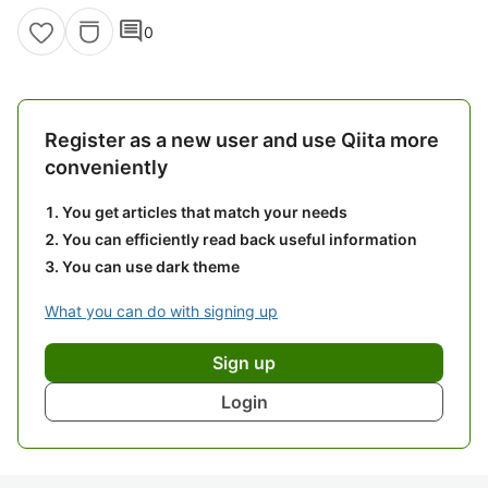
comment
0
Register as a new user and use Qiita more
conveniently
You get articles that match your needs
You can efficiently read back useful information
You can use dark theme
What you can do with signing up
Sign up
Login