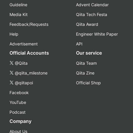
Guideline
Advent Calendar
Media Kit
Qiita Tech Festa
Feedback/Requests
Qiita Award
Help
Engineer White Paper
Advertisement
API
Official Accounts
Our service
@Qiita
Qiita Team
@qiita_milestone
Qiita Zine
@qiitapoi
Official Shop
Facebook
YouTube
Podcast
Company
About Us