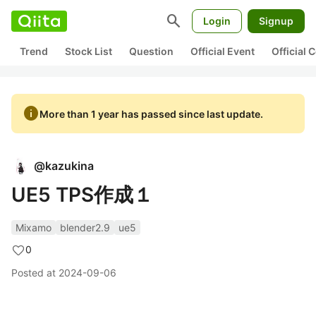
search
Login
Signup
Trend
Stock List
Question
Official Event
Official
info
More than 1 year has passed since last update.
@
kazukina
UE5 TPS作成１
Mixamo
blender2.9
ue5
0
Posted at
2024-09-06