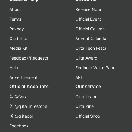
About
Release Note
Terms
Official Event
Privacy
Official Column
Guideline
Advent Calendar
Media Kit
Qiita Tech Festa
Feedback/Requests
Qiita Award
Help
Engineer White Paper
Advertisement
API
Official Accounts
Our service
@Qiita
Qiita Team
@qiita_milestone
Qiita Zine
@qiitapoi
Official Shop
Facebook