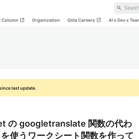
search
open_in_new
open_in_new
al Column
Organization
Qiita Careers
AI x Dev x Tea
ince last update.
eet の googletranslate 関数の代わ
App を使うワークシート関数を作って