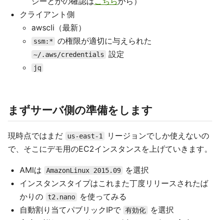
シーとかの確認は
こちら
から）
クライアント側
awscli（最新）
の権限が適切に与えられた
ssm:*
設定
~/.aws/credentials
jq
まずサーバ側の準備をします
現時点ではまだ
リージョンでしか使えないの
us-east-1
で、そこにデモ用のEC2インスタンスを上げていきます。
AMIは
を選択
AmazonLinux 2015.09
インスタンスタイプはこれまた丁度リリースされたば
かりの
を使ってみる
t2.nano
自動割り当てパブリックIPで
を選択
有効化