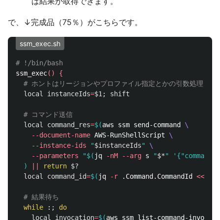
ば結果が取得できます。
で、↓完成品（75％）がこちらです。
ssm_exec.sh
# !/bin/bash
ssm_exec
()
{
# ホントはリージョンやプロファイル指定とかの引数処理も付
local 
instanceIds
=
$1
;
shift
# コマンド送信
local 
command_res
=
$(
aws ssm send-command 
\
--document-name
 AWS-RunShellScript 
\
--instance-ids
"
$instanceIds
"
\
--parameters
"
$(
jq 
-nM
--arg
 s 
"
$*
"
'{"commands"
)
||
return
$?
local 
command_id
=
$(
jq 
-r
 .Command.CommandId 
<<<
"
$c
# 結果待ち
while
 :
;
do

local 
invocation
=
$(
aws ssm list-command-invocati