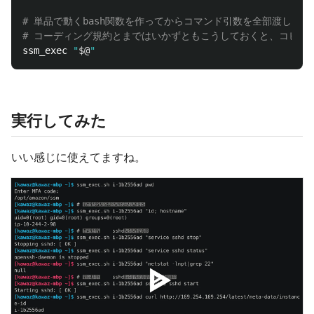
# 単品で動くbash関数を作ってからコマンド引数を全部渡して
# コーディング規約とまではいかずともこうしておくと、コピペ
ssm_exec 
"
$@
"
実行してみた
いい感じに使えてますね。