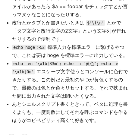
ァイルがあったら $a == foobar をチェックすとか言
うマヌケなことになったりする。
改行とかタブとか書きたいときは
とかで
$'\t\n'
「タブ文字と改行文字の2文字」という文字列が作れ
たりするので便利です。
標準入力を標準エラーに繋げるやつ
echo hoge >&2
で、これは要は hoge を標準エラーに出力している。
echo -en '\x1b[33m'; echo -n "黄色"; echo -e
エスケープ文字使うとコンソールに色付で
'\x1b[0m'
きたりする。この例だと最初のやつが黄色くするの
で、最後のは色とか色々リセットする、それで挟まれ
た間に出力された文字は聞いとくなる。
あとシェルスクリプト書くときって、ベタに処理を書
くよりも、一度関数にしてそれを呼ぶコマンドを作る
ほうがコピペビリティ高くて好きです。