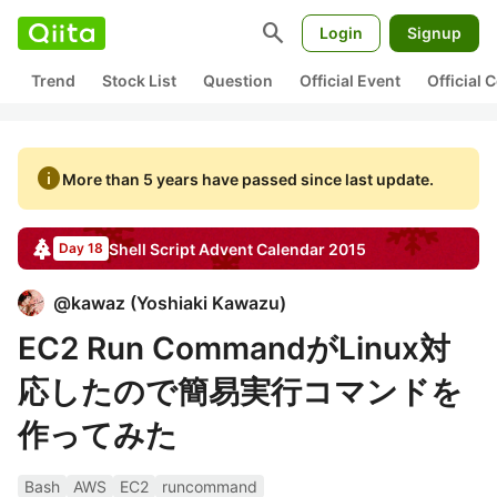
search
Login
Signup
Trend
Stock List
Question
Official Event
Official
info
More than 5 years have passed since last update.
Shell Script
Advent Calendar
2015
Day 18
@
kawaz
(
Yoshiaki Kawazu
)
EC2 Run CommandがLinux対
応したので簡易実行コマンドを
作ってみた
Bash
AWS
EC2
runcommand