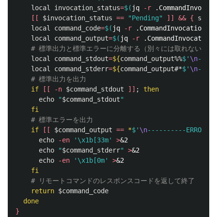
local 
invocation_status
=
$(
jq 
-r
 .CommandInvocati
[[
$invocation_status
==
"Pending"
]]
&&
{
sleep
local 
command_code
=
$(
jq 
-r
 .CommandInvocations[0
local 
command_output
=
$(
jq 
-r
 .CommandInvocations
# 標準出力と標準エラーに分離する（別々には取れない模様…
local 
command_stdout
=
${
command_output
%%
$'
\n
-----
local 
command_stderr
=
${
command_output
#*
$'
\n
-----
# 標準出力を出力
if
[[
-n
$command_stdout
]]
;
then

echo
"
$command_stdout
"
fi
# 標準エラーを出力
if
[[
$command_output
==
*
$'
\n
----------ERROR---
echo
-en
'\x1b[33m'
>
&2

echo
"
$command_stderr
"
>
&2

echo
-en
'\x1b[0m'
>
&2

fi
# リモートコマンドのレスポンスコードを返して終了
return
$command_code
done
}