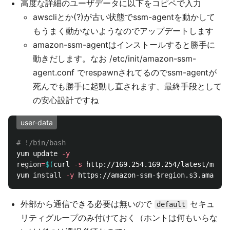
高度な詳細のユーザデータに以下をコピペで入力
awscliとか(?)が古い状態でssm-agentを動かして
もうまく動かないようなのでアップデートします
amazon-ssm-agentはインストールすると勝手に
動きだします。なお /etc/init/amazon-ssm-
agent.conf でrespawnされてるのでssm-agentが
死んでも勝手に起動し直されます、最終手段として
の安心設計ですね
user-data
# !/bin/bash
yum update 
-y
region
=
$(
curl 
-s
 http://169.254.169.254/latest/meta-
yum 
install
-y
 https://amazon-ssm-
$region
外部から通信できる必要は無いので
セキュ
default
リティグループのみ付けておく（ホントは何もいらな