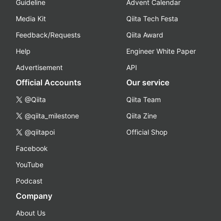
Guideline
Advent Calendar
Media Kit
Qiita Tech Festa
Feedback/Requests
Qiita Award
Help
Engineer White Paper
Advertisement
API
Official Accounts
Our service
@Qiita
Qiita Team
@qiita_milestone
Qiita Zine
@qiitapoi
Official Shop
Facebook
YouTube
Podcast
Company
About Us