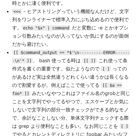
時とかに凄く便利です。
- ヒアストリングっていう機能なんだけど、文字
<<<
列をワンライナーで標準入力にぶち込めるので便利で
す。
だと変数に -e とかオプシ
echo "$x" | command
ョン引数みたいなのが入ってないか気にするのが面倒
だから避けたい。
[[ $command_output == *$'\n----------ERROR------
、 bash 使ってる時は
これ使って条
-\n'* ]]
[[ ]]
件式を書くの重要です。似たようなので
っての
[ ]
があるけど実は全然違うどれくらい違うかは長くなる
ので割愛するが。例えばここで使ってる
[[ $a ==
みたいなやつこれはファイル名のgrobと同じ
foo* ]]
ことを文字列でやってるやつで、エスケープとか気に
しないで文字列の部分一致チェックができる的なモノ
で、余計なことしない分、単体文字列チェックする際
は grep より便利なことも多い。なお同じことを
[ ]
でやるとカレントディレクトリに foobar みたいなフ