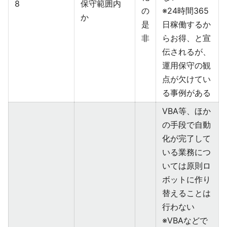
8
保守範囲内
の
※24時間365
か
是
日稼働するか
非
らお得、と宣
伝されるが、
運用保守の観
点が欠けてい
る事例がある
VBA等、ほか
の手段で自動
化が完了して
いる業務につ
いては原則ロ
ボットに作り
替えることは
行わない
※VBAなどで