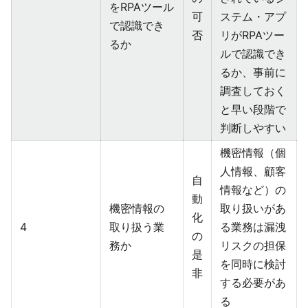
をRPAツール
可
ステム・アプ
で認識でき
否
リがRPAツー
るか
ルで認識でき
るか、事前に
調査しておく
と早い段階で
判断しやすい
機密情報（個
人情報、顧客
自
情報など）の
動
機密情報の
取り扱いがあ
化
4
取り扱う業
る業務は漏洩
の
務か
リスクの担保
是
を同時に検討
非
する必要があ
る