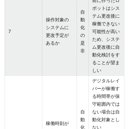
前に作ったロ
ボットはシス
自
テム更改後に
操作対象の
動
稼働できない
システムに
化
7
可能性が高い
更改予定が
の
ため、システ
あるか
是
ム更改後に自
非
動化検討をす
ることが望ま
しい
デジタルレイ
バーが稼働す
る時間帯が保
守範囲内では
自
ない場合は自
動
動化対象とし
稼働時刻が
化
ない