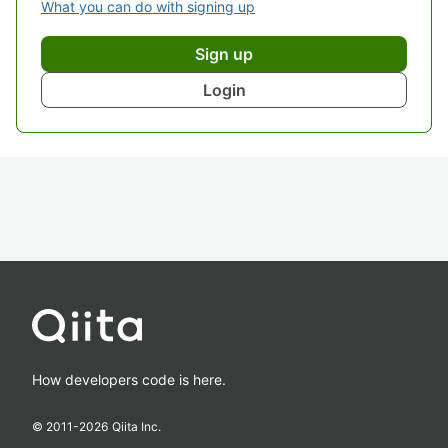
What you can do with signing up
Sign up
Login
How developers code is here.
© 2011-
2026
Qiita Inc.