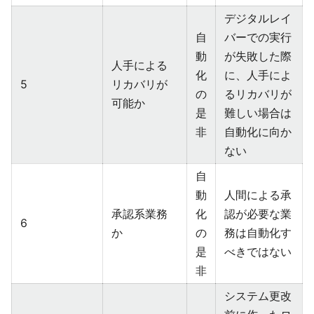
デジタルレイ
自
バーでの実行
動
が失敗した際
人手による
化
に、人手によ
5
リカバリが
の
るリカバリが
可能か
是
難しい場合は
非
自動化に向か
ない
自
動
人間による承
承認系業務
化
認が必要な業
6
か
の
務は自動化す
是
べきではない
非
システム更改