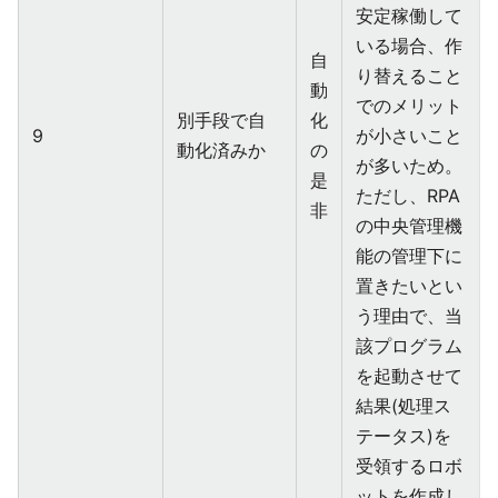
安定稼働して
いる場合、作
自
り替えること
動
でのメリット
別手段で自
化
9
が小さいこと
動化済みか
の
が多いため。
是
ただし、RPA
非
の中央管理機
能の管理下に
置きたいとい
う理由で、当
該プログラム
を起動させて
結果(処理ス
テータス)を
受領するロボ
ットを作成し