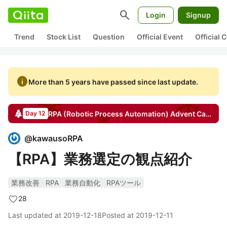
search
Login
Signup
Trend
Stock List
Question
Official Event
Official
info
More than 5 years have passed since last update.
RPA (Robotic Process Automation)
Advent Calendar
Day 12
@
kawausoRPA
【RPA】業務選定の観点紹介
業務改善
RPA
業務自動化
RPAツール
28
Last updated at
2019-12-18
Posted at
2019-12-11