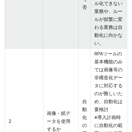
ル化できない
否
業務や、ルー
ルが頻繁に変
わる業務は自
動化に向かな
い。
RPAツールの
基本機能のみ
では画像等の
非構造化デー
タに対応する
のが難しいた
自
め、自動化は
動
要検討
画像・紙デ
化
※導入計画時
2
ータを使用
の
に自動化の範
するか