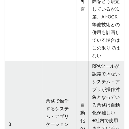
可
囲をどう規定
否
しているか次
第。AI-OCR
等他技術との
併用も計画し
ている場合は
この限りでは
ない
RPAツールが
認識できない
システム・ア
プリが操作対
象となってい
業務で操作
自
る業務は自動
するシステ
動
化が難しい
ム・アプリ
化
※社内で使用
3
ケーション
の
されているシ