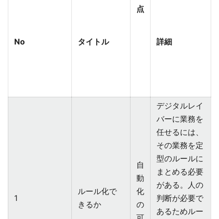
点
No
タイトル
詳細
デジタルレイ
バーに業務を
任せるには、
その業務を定
型のルールに
自
まとめる必要
動
がある。人の
ルール化で
化
1
判断が必要で
きるか
の
あるためルー
可