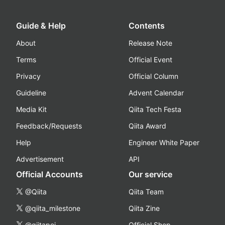
Guide & Help
Contents
About
Release Note
Terms
Official Event
Privacy
Official Column
Guideline
Advent Calendar
Media Kit
Qiita Tech Festa
Feedback/Requests
Qiita Award
Help
Engineer White Paper
Advertisement
API
Official Accounts
Our service
@Qiita
Qiita Team
@qiita_milestone
Qiita Zine
@qiitapoi
Official Shop