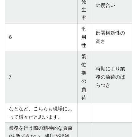
発
の度合い
生
率
汎
部署横断性の
6
用
高さ
性
繁
忙
時期により業
期
7
務の負荷のば
の
らつき
負
荷
などなど、こちらも現場によ
って様々だと思います。
業務を行う際の精神的な負荷
(失敗できない、処理が複雑