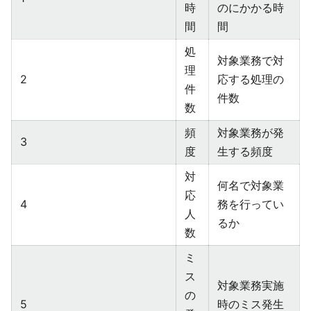
時
のにかかる時
間
間
処
対象業務で対
理
2
応する処理の
件
件数
数
頻
対象業務が発
3
度
生する頻度
対
何名で対象業
応
4
務を行ってい
人
るか
数
ミ
ス
対象業務実施
の
5
時のミス発生