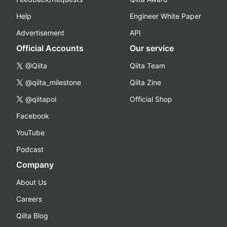
Help
Engineer White Paper
Advertisement
API
Official Accounts
Our service
@Qiita
Qiita Team
@qiita_milestone
Qiita Zine
@qiitapoi
Official Shop
Facebook
YouTube
Podcast
Company
About Us
Careers
Qiita Blog