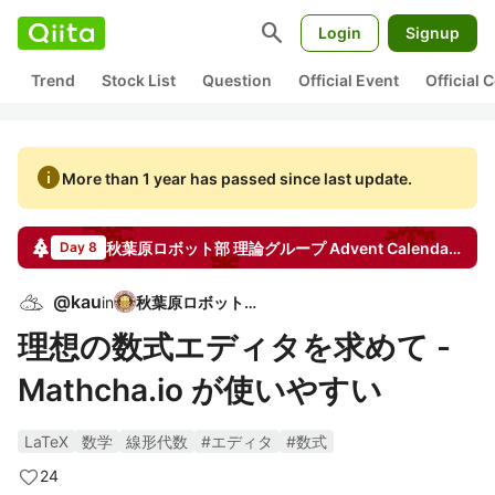
search
Login
Signup
Trend
Stock List
Question
Official Event
Official
info
More than 1 year has passed since last update.
秋葉原ロボット部 理論グループ
Advent Calendar
202
Day 8
@
kau
in
秋葉原ロボット部
理想の数式エディタを求めて -
Mathcha.io が使いやすい
LaTeX
数学
線形代数
#エディタ
#数式
24