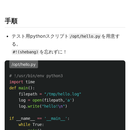
手順
テスト用pythonスクリプト
を用意す
/opt/hello.py
る。
を忘れずに！
#!(shebang)
/opt/hello.py
import
time
def
main
():
filepath
=
"
/tmp/hello.log
"
log
=
open
(
filepath
,
'
a
'
)
log
.
write
(
"
hello!
\n
"
)
if
__name__
==
'
__main__
'
:
while
True
: