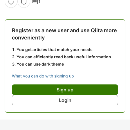
comment
1
Register as a new user and use Qiita more
conveniently
You get articles that match your needs
You can efficiently read back useful information
You can use dark theme
What you can do with signing up
Sign up
Login