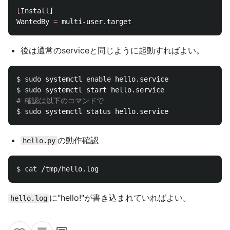
[
Install]

WantedBy 
=
後は通常のserviceと同じように起動すればよい。
$ 
sudo 
systemctl 
enable 
$ 
sudo 
# 確認は以下のコマンドで
$ 
sudo 
の動作確認
hello.py
$ 
cat
に"hello!"が書き込まれていればよい。
hello.log