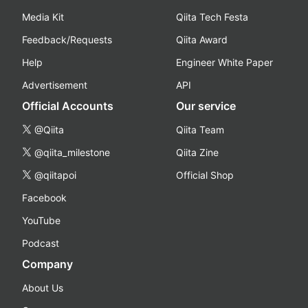
Media Kit
Qiita Tech Festa
Feedback/Requests
Qiita Award
Help
Engineer White Paper
Advertisement
API
Official Accounts
Our service
@Qiita
Qiita Team
@qiita_milestone
Qiita Zine
@qiitapoi
Official Shop
Facebook
YouTube
Podcast
Company
About Us