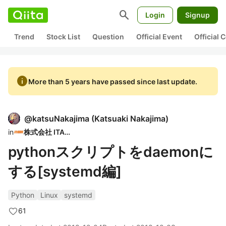
search
Login
Signup
Trend
Stock List
Question
Official Event
Official
info
More than 5 years have passed since last update.
@
katsuNakajima
(
Katsuaki Nakajima
)
in
株式会社 ITAGE
pythonスクリプトをdaemonに
する[systemd編]
Python
Linux
systemd
61