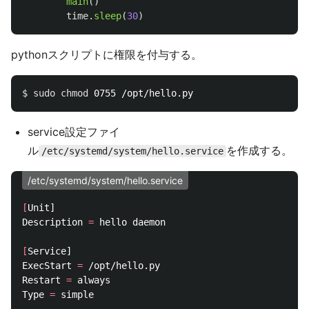
main
()
time
.
sleep
(
30
)
pythonスクリプトに権限を付与する。
$ 
sudo chmod 
service設定ファイ
ル
を作成する。
/etc/systemd/system/hello.service
/etc/systemd/system/hello.service
[
Unit]

Description 
=
 hello daemon

[
Service]

ExecStart 
=
 /opt/hello.py

Restart 
=
 always

Type 
=
 simple
