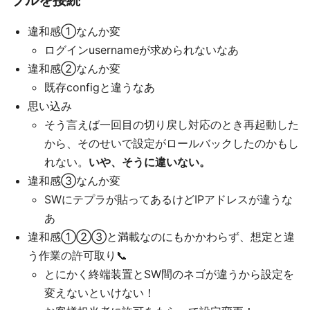
ブルを接続
違和感①なんか変
ログインusernameが求められないなあ
違和感②なんか変
既存configと違うなあ
思い込み
そう言えば一回目の切り戻し対応のとき再起動した
から、そのせいで設定がロールバックしたのかもし
れない。
いや、そうに違いない。
違和感③なんか変
SWにテプラが貼ってあるけどIPアドレスが違うな
あ
違和感①②③と満載なのにもかかわらず、想定と違
う作業の許可取り📞
とにかく終端装置とSW間のネゴが違うから設定を
変えないといけない！