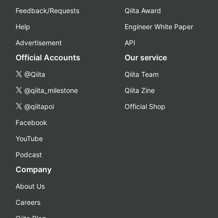
Feedback/Requests
Qiita Award
Help
Engineer White Paper
Advertisement
API
Official Accounts
Our service
@Qiita
Qiita Team
@qiita_milestone
Qiita Zine
@qiitapoi
Official Shop
Facebook
YouTube
Podcast
Company
About Us
Careers