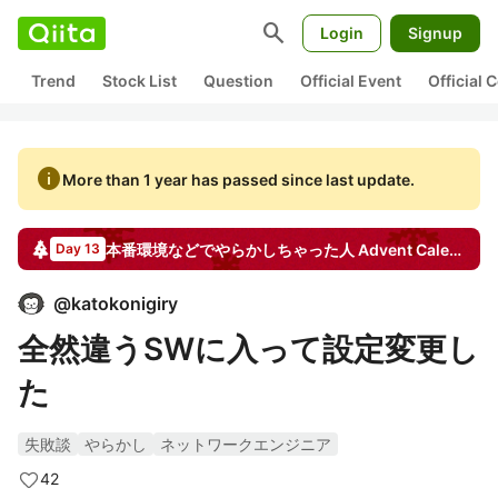
search
Login
Signup
Trend
Stock List
Question
Official Event
Official
info
More than 1 year has passed since last update.
本番環境などでやらかしちゃった人
Advent Calendar
Day 13
@
katokonigiry
全然違うSWに入って設定変更し
た
失敗談
やらかし
ネットワークエンジニア
42