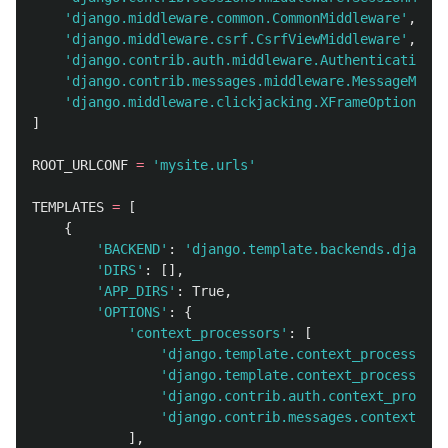
'
django.middleware.common.CommonMiddleware
'
,
'
django.middleware.csrf.CsrfViewMiddleware
'
,
'
django.contrib.auth.middleware.AuthenticationMi
'
django.contrib.messages.middleware.MessageMiddl
'
django.middleware.clickjacking.XFrameOptionsMid
]
ROOT_URLCONF
=
'
mysite.urls
'
TEMPLATES
=
[
{
'
BACKEND
'
:
'
django.template.backends.django.
'
DIRS
'
:
[],
'
APP_DIRS
'
:
True
,
'
OPTIONS
'
:
{
'
context_processors
'
:
[
'
django.template.context_processors.
'
django.template.context_processors.
'
django.contrib.auth.context_process
'
django.contrib.messages.context_pro
],