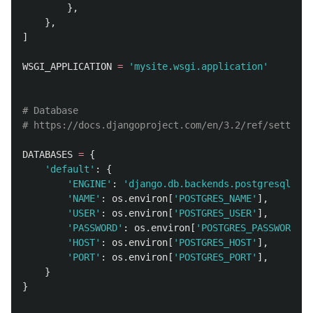
},
},
]
WSGI_APPLICATION
=
'
mysite.wsgi.application
'
# Database

DATABASES
=
{
'
default
'
:
{
'
ENGINE
'
:
'
django.db.backends.postgresql_psy
'
NAME
'
:
os
.
environ
[
'
POSTGRES_NAME
'
],
'
USER
'
:
os
.
environ
[
'
POSTGRES_USER
'
],
'
PASSWORD
'
:
os
.
environ
[
'
POSTGRES_PASSWORD
'
],
'
HOST
'
:
os
.
environ
[
'
POSTGRES_HOST
'
],
'
PORT
'
:
os
.
environ
[
'
POSTGRES_PORT
'
],
}
}