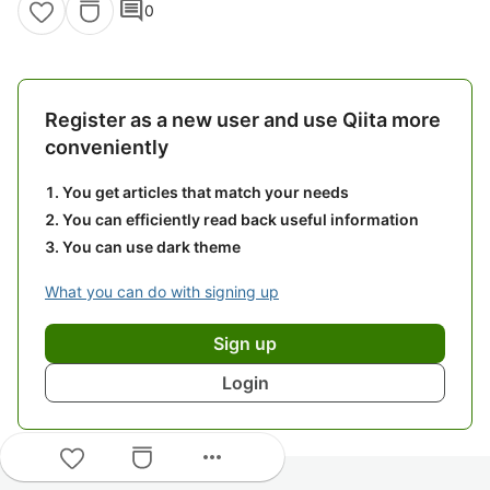
comment
0
Register as a new user and use Qiita more
conveniently
You get articles that match your needs
You can efficiently read back useful information
You can use dark theme
What you can do with signing up
Sign up
Login
more_horiz