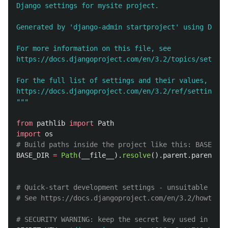
Django settings for mysite project.

Generated by 
'
django-admin startproject
'
 using Djang
For more information on this file, see

https://docs.djangoproject.com/en/3.2/topics/setting
For the full list of settings and their values, see

"""
from
pathlib
import
Path
import
os
BASE_DIR
=
Path
(
__file__
).
resolve
().
parent
.
parent
# Quick-start development settings - unsuitable for 