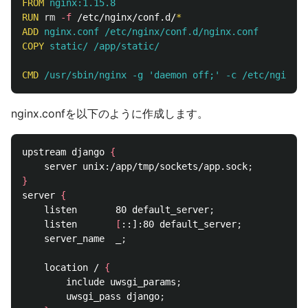
FROM
 nginx:1.15.8
RUN 
rm
-f
 /etc/nginx/conf.d/
*
ADD
 nginx.conf /etc/nginx/conf.d/nginx.conf
COPY
 static/ /app/static/
CMD
 /usr/sbin/nginx -g 'daemon off;' -c /etc/nginx/n
nginx.confを以下のように作成します。
upstream django 
{
    server unix:/app/tmp/sockets/app.sock
;
}
server 
{
    listen       80 default_server
;
    listen       
[
::]:80 default_server
;
    server_name  _
;
    location / 
{
        include uwsgi_params
;
        uwsgi_pass django
;