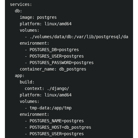
services:

  db:

    image: postgres

    platform: linux/amd64

    volumes:

      - ./volumes/data/db:/var/lib/postgresql/data

    environment:

      - POSTGRES_DB=postgres

      - POSTGRES_USER=postgres

      - POSTGRES_PASSWORD=postgres

    container_name: db_postgres

  app:

    build:

      context: ./django/

    platform: linux/amd64

    volumes:

      - tmp-data:/app/tmp

    environment:

      - POSTGRES_NAME=postgres

      - POSTGRES_HOST=db_postgres

      - POSTGRES_USER=postgres
