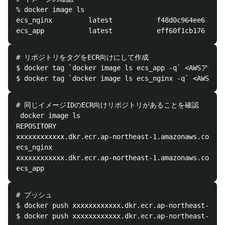
% docker image ls

ecs_nginx         latest           f48d0c964ee6   21
# リポジトリをタグをECR向けにして作成

$ docker tag `docker image ls ecs_app -q` <AWSアカウン
# 同じイメージIDのECR向けリポジトリがあることを確認

 docker image ls             

REPOSITORY                                          
xxxxxxxxxxxx.dkr.ecr.ap-northeast-1.amazonaws.com/te
ecs_nginx                                           
xxxxxxxxxxxx.dkr.ecr.ap-northeast-1.amazonaws.com/te
# プッシュ

$ docker push xxxxxxxxxxxx.dkr.ecr.ap-northeast-1.am