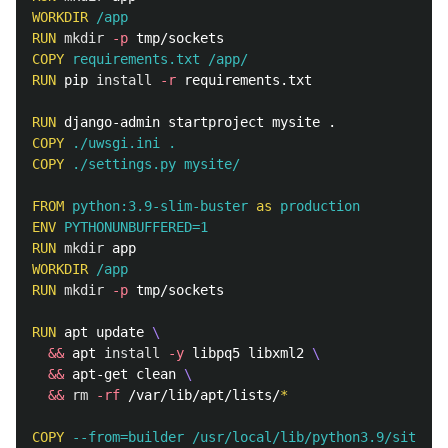
WORKDIR
 /app
RUN 
mkdir
-p
COPY
 requirements.txt /app/
RUN 
pip 
install
-r
 requirements.txt

RUN 
COPY
 ./uwsgi.ini .
COPY
 ./settings.py mysite/
FROM
python:3.9-slim-buster
as
production
ENV
 PYTHONUNBUFFERED=1
RUN 
mkdir 
WORKDIR
 /app
RUN 
mkdir
-p
 tmp/sockets

RUN 
apt update 
&&
 apt 
install
-y
 libpq5 libxml2 
&&
 apt-get clean 
&&
rm
-rf
 /var/lib/apt/lists/
*
COPY
 --from=builder /usr/local/lib/python3.9/site-pa