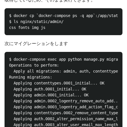
$ docker cp `docker-compose ps -q app`:/app/static n
$ ls nginx/static/admin/                            
次にマイグレーションをします
$ docker-compose exec app python manage.py migrate

Operations to perform:

  Apply all migrations: admin, auth, contenttypes, s
Running migrations:

  Applying contenttypes.0001_initial... OK

  Applying auth.0001_initial... OK

  Applying admin.0001_initial... OK

  Applying admin.0002_logentry_remove_auto_add... OK

  Applying admin.0003_logentry_add_action_flag_choic
  Applying contenttypes.0002_remove_content_type_nam
  Applying auth.0002_alter_permission_name_max_lengt
  Applying auth.0003_alter_user_email_max_length... 