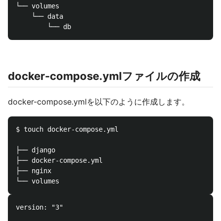
└── volumes

    └── data

docker-compose.ymlファイルの作成
docker-compose.ymlを以下のように作成します。
$ touch docker-compose.yml

├── django

├── docker-compose.yml

├── nginx

version: "3"
