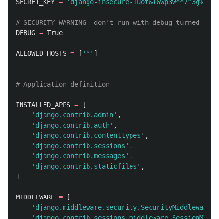
SECRET_KEY
=
'
django-insecure-1uot&16wp3w**7^3g%6pvr
DEBUG
=
True
ALLOWED_HOSTS
=
[
'
*
'
]
INSTALLED_APPS
=
[
'
django.contrib.admin
'
,
'
django.contrib.auth
'
,
'
django.contrib.contenttypes
'
,
'
django.contrib.sessions
'
,
'
django.contrib.messages
'
,
'
django.contrib.staticfiles
'
,
]
MIDDLEWARE
=
[
'
django.middleware.security.SecurityMiddleware
'
,
'
django.contrib.sessions.middleware.SessionMiddl