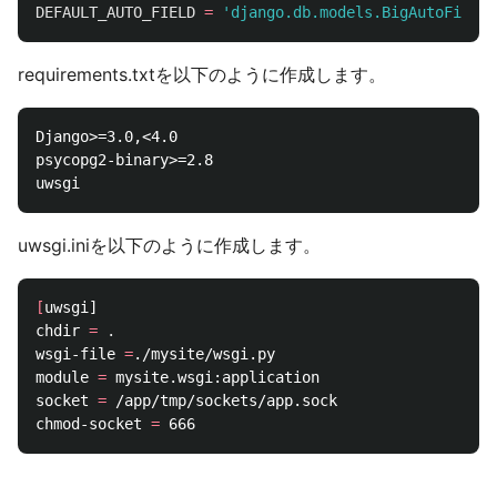
DEFAULT_AUTO_FIELD
=
'
django.db.models.BigAutoField
'
requirements.txtを以下のように作成します。
Django>=3.0,<4.0

psycopg2-binary>=2.8

uwsgi.iniを以下のように作成します。
[
uwsgi]

chdir 
=
.
wsgi-file 
=
./mysite/wsgi.py

module 
=
 mysite.wsgi:application

socket 
=
 /app/tmp/sockets/app.sock

chmod-socket 
=