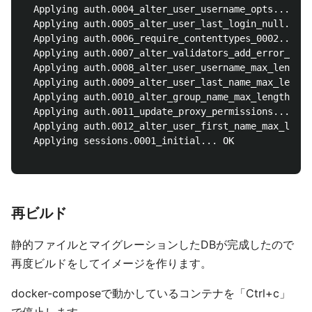
  Applying auth.0004_alter_user_username_opts... OK

  Applying auth.0005_alter_user_last_login_null... O
  Applying auth.0006_require_contenttypes_0002... OK

  Applying auth.0007_alter_validators_add_error_mess
  Applying auth.0008_alter_user_username_max_length.
  Applying auth.0009_alter_user_last_name_max_length
  Applying auth.0010_alter_group_name_max_length... 
  Applying auth.0011_update_proxy_permissions... OK

  Applying auth.0012_alter_user_first_name_max_lengt
  Applying sessions.0001_initial... OK

再ビルド
静的ファイルとマイグレーションしたDBが完成したので
再度ビルドをしてイメージを作ります。
docker-composeで動かしているコンテナを「Ctrl+c」