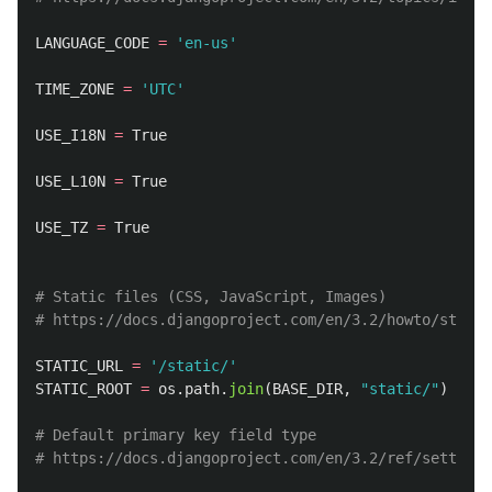
LANGUAGE_CODE
=
'
en-us
'
TIME_ZONE
=
'
UTC
'
USE_I18N
=
True
USE_L10N
=
True
USE_TZ
=
True
# Static files (CSS, JavaScript, Images)

STATIC_URL
=
'
/static/
'
STATIC_ROOT
=
os
.
path
.
join
(
BASE_DIR
,
"
static/
"
)
# Default primary key field type
