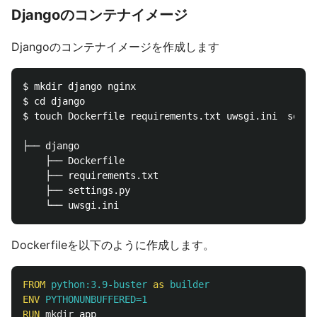
Djangoのコンテナイメージ
Djangoのコンテナイメージを作成します
$ mkdir django nginx

$ cd django 

$ touch Dockerfile requirements.txt uwsgi.ini　settin
├── django

    ├── Dockerfile

    ├── requirements.txt

    ├── settings.py

Dockerfileを以下のように作成します。
FROM
python:3.9-buster
as
builder
ENV
 PYTHONUNBUFFERED=1
RUN 
mkdir 