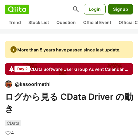
search
Login
Signup
Trend
Stock List
Question
Official Event
Official
info
More than 5 years have passed since last update.
CData Software User Group
Advent Calendar
2016
Day 2
@
kasoorimethi
ログから見る CData Driver の動
き
CData
4