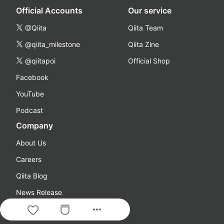
Official Accounts
Our service
@Qiita
Qiita Team
@qiita_milestone
Qiita Zine
@qiitapoi
Official Shop
Facebook
YouTube
Podcast
Company
About Us
Careers
Qiita Blog
News Release
more_horiz