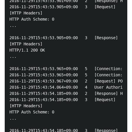
2016-11-29T15:43:53.901+09:00	2	[Response] HTTP/1.1 200 OK, 807 Bytes Transferred

2016-11-29T15:43:53.905+09:00	3	[Request]

[HTTP Headers]

HTTP Auth Scheme: 0

...

2016-11-29T15:43:53.905+09:00	3	[Response]

[HTTP Headers]

HTTP/1.1 200 OK

...

2016-11-29T15:43:53.965+09:00	5	[Connection: 26]	_persist_oauthaccesstoken: [], _persist_oauthaccesstokensecret: [*****], _persist_token_timestamp: [], _persist_oauthexpiresin: [], _persist_oauthrefreshtoken: []

2016-11-29T15:43:53.965+09:00	5	[Connection: 26]	Retrieved 74 cached columns of the table Account.

2016-11-29T15:43:53.967+09:00	2	[Request] POST https://ap.salesforce.com/services/Soap/c/33.0/00D10000000aTHc

2016-11-29T15:43:54.064+09:00	4	User Authorized SSL Cert: [] Server Cert: [LS0t...] Accepted: True

2016-11-29T15:43:54.185+09:00	2	[Response] HTTP/1.1 200 OK, 2565 Bytes Transferred

2016-11-29T15:43:54.185+09:00	3	[Request]

[HTTP Headers]

HTTP Auth Scheme: 0

...

2016-11-29T15:43:54.185+09:00	3	[Response]
