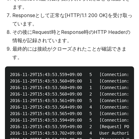
ます。
Responseとして正常な[HTTP/1.1 200 OK]を受け取っ
ています。
その後にRequest時とResponse時のHTTP Headerの
情報が記録されています。
最終的には接続がクローズされたことが確認できま
す。
2016-11-29T15:43:53.559+09:00	5	[Connection: 26]	_persist_oauthaccesstoken: [], _persist_oauthaccesstokensecret: [*****], _persist_token_timestamp: [], _persist_oauthexpiresin: [], _persist_oauthrefreshtoken: []

2016-11-29T15:43:53.560+09:00	1	[Connection: 26]	Opened Salesforce connection. Version: [15.0.6039.0]. Edition: [ Excel Add-In ].

2016-11-29T15:43:53.560+09:00	1	[Connection: 26]	Connection String: _userconnection="26";allornone="False";autocache="False";cachelocation="***";cachemetadata="False";callbackurl="http://localhost:33333";catalog="CData";firewalltype="NONE";initiateoauth="getandrefresh";logfile="***";loginurl="https://login.salesforce.com/services/Soap/c/33.0";oauthsessionexpiresin="900";offline="False";password="*****";proxyautodetect="True";readonly="False";schema="Salesforce";securitytoken="***";sessiontimeout="10";sslclientcertsubject="*";timeout="60";user="***";usesandbox="False";verbosity="1".

2016-11-29T15:43:53.560+09:00	2	[Connection: 26]	Executed query: [ SELECT  *  FROM [Account] LIMIT 10 ].

2016-11-29T15:43:53.561+09:00	5	[Connection: 26]	Retrieved 74 cached columns of the table Account.

2016-11-29T15:43:53.564+09:00	4	[Connection: 26]	Executed column schema query: [Account].Success: 74 results (4 ms)

2016-11-29T15:43:53.565+09:00	5	[Connection: 26]	Retrieved 74 cached columns of the table Account.

2016-11-29T15:43:53.594+09:00	5	[Connection: 26]	_persist_oauthaccesstoken: [], _persist_oauthaccesstokensecret: [*****], _persist_token_timestamp: [], _persist_oauthexpiresin: [], _persist_oauthrefreshtoken: []

2016-11-29T15:43:53.595+09:00	2	[Request] POST https://login.salesforce.com/services/Soap/c/33.0

2016-11-29T15:43:53.702+09:00	4	User Authorized SSL Cert: [TRUSTED] Server Cert: [LS0t...] Accepted: True
