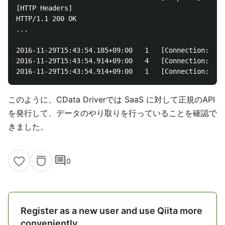
[HTTP Headers]

HTTP/1.1 200 OK

...

2016-11-29T15:43:54.185+09:00	1	[Connection: 26]	Executed query: [ SELECT  *  FROM [Account] LIMIT 10 ]. Success: 10 results ( 625 ) ms

2016-11-29T15:43:54.914+09:00	4	[Connection: 26]	Executed sys_disconnect: Success: (2 ms)

このように、CData Driverでは SaaS に対して正規のAPI
を発行して、データのやり取りを行っていることを確認で
きました。
comment
0
Register as a new user and use Qiita more
conveniently