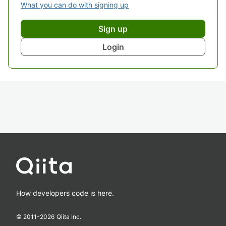
What you can do with signing up
Sign up
Login
How developers code is here.
© 2011-
2026
Qiita Inc.