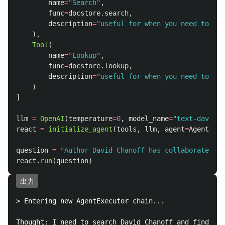
name
=
"
Search
"
,
func
=
docstore
.
search
,
description
=
"
useful for when you need to as
),
Tool
(
name
=
"
Lookup
"
,
func
=
docstore
.
lookup
,
description
=
"
useful for when you need to as
)
]
llm
=
OpenAI
(
temperature
=
0
,
model_name
=
"
text-davinci
react
=
initialize_agent
(
tools
,
llm
,
agent
=
AgentType
question
=
"
Author David Chanoff has collaborated wi
react
.
run
(
question
)
出力
> Entering new AgentExecutor chain...

Thought: I need to search David Chanoff and find the