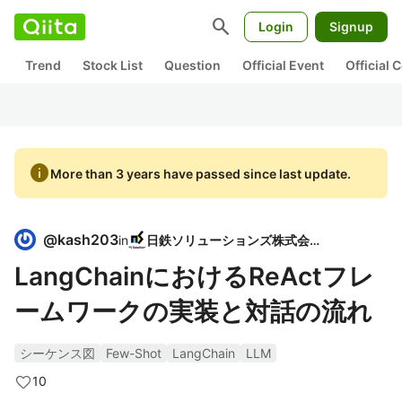
search
Login
Signup
Trend
Stock List
Question
Official Event
Official
info
More than 3 years have passed since last update.
@
kash203
in
日鉄ソリューションズ株式会社
LangChainにおけるReActフレ
ームワークの実装と対話の流れ
シーケンス図
Few-Shot
LangChain
LLM
10