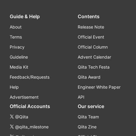
Guide & Help
Contents
About
Release Note
Terms
Official Event
Privacy
Official Column
Guideline
Advent Calendar
Media Kit
Qiita Tech Festa
Feedback/Requests
Qiita Award
Help
Engineer White Paper
Advertisement
API
Official Accounts
Our service
@Qiita
Qiita Team
@qiita_milestone
Qiita Zine