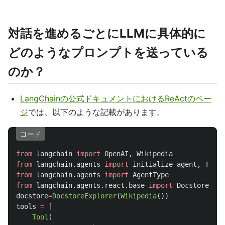
対話を進めるごとにLLMに具体的に
どのようなプロンプトを送っている
のか？
LangChainの公式ドキュメントにおけるReActのペー
ジ
では、以下のような記載があります。
コード
from
langchain
import
OpenAI
,
Wikipedia
from
langchain.agents
import
initialize_agent
,
Tool
from
langchain.agents
import
AgentType
from
langchain.agents.react.base
import
DocstoreExpl
docstore
=
DocstoreExplorer
(
Wikipedia
())
tools
=
[
Tool
(