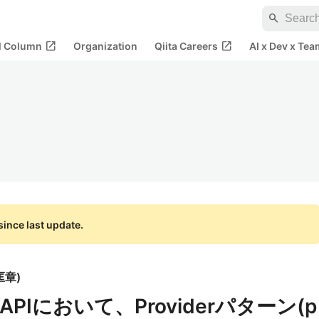
search
open_in_new
open_in_new
al Column
Organization
Qiita Careers
AI x Dev x Tea
ince last update.
匡章
)
on APIにおいて、Providerパターン(p