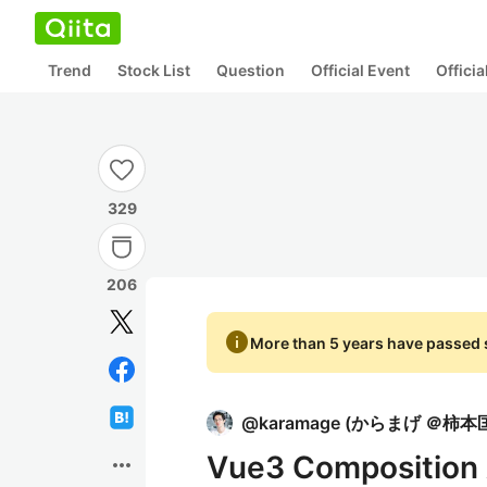
Trend
Stock List
Question
Official Event
Offici
329
206
info
More than 5 years have passed s
@
karamage
(
からまげ ＠柿本
Vue3 Compositi
more_horiz