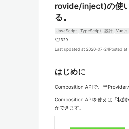
rovide/injec
る。
JavaScript
TypeScript
設計
Vue.js
329
Last updated at
2020-07-24
Posted at
はじめに
Composition APIで、**Provide
Composition APIを使えば「
ができます。