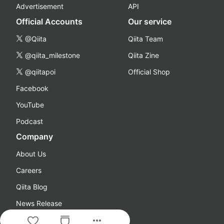
Advertisement
API
Official Accounts
Our service
@Qiita
Qiita Team
@qiita_milestone
Qiita Zine
@qiitapoi
Official Shop
Facebook
YouTube
Podcast
Company
About Us
Careers
Qiita Blog
News Release
more_horiz