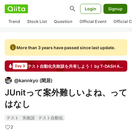
search
Login
Signup
Trend
Stock List
Question
Official Event
Official
info
More than 3 years have passed since last update.
テスト自動化失敗談を共有しよう！ by T-DASH
Advent Calendar
Day 3
@
kannkyo
(
閑居
)
JUnitって案外難しいよね、って
はなし
テスト
失敗談
テスト自動化
2