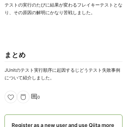
テストの実行のたびに結果が変わるフレイキーテストとな
り、その原因の解明にかなり苦戦しました。
まとめ
JUnitのテスト実行順序に起因するじどうテスト失敗事例
について紹介しました。
comment
0
Register as a new user and use Qiita more