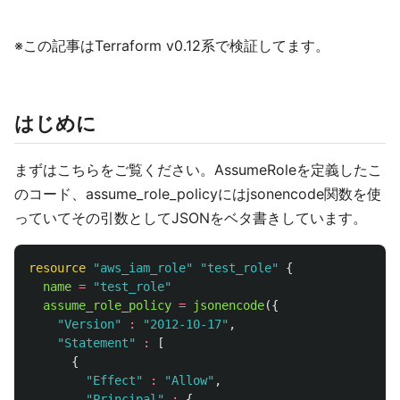
※この記事はTerraform v0.12系で検証してます。
はじめに
まずはこちらをご覧ください。AssumeRoleを定義したこ
のコード、assume_role_policyにはjsonencode関数を使
っていてその引数としてJSONをベタ書きしています。
resource
"aws_iam_role"
"test_role"
{
name
=
"test_role"
assume_role_policy
=
jsonencode
({
"Version"
:
"2012-10-17"
,
"Statement"
:
[
{
"Effect"
:
"Allow"
,
"Principal"
:
{