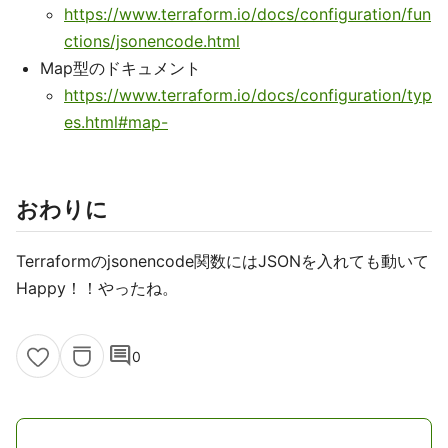
https://www.terraform.io/docs/configuration/fun
ctions/jsonencode.html
Map型のドキュメント
https://www.terraform.io/docs/configuration/typ
es.html#map-
おわりに
Terraformのjsonencode関数にはJSONを入れても動いて
Happy！！やったね。
comment
0