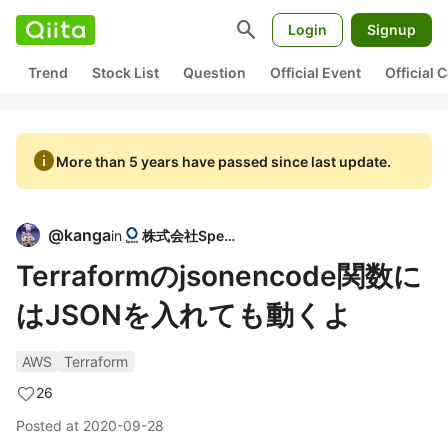
search
Login
Signup
Trend
Stock List
Question
Official Event
Official
info
More than 5 years have passed since last update.
@
kanga
in
株式会社Speee
Terraformのjsonencode関数に
はJSONを入れても動くよ
AWS
Terraform
26
Posted at
2020-09-28