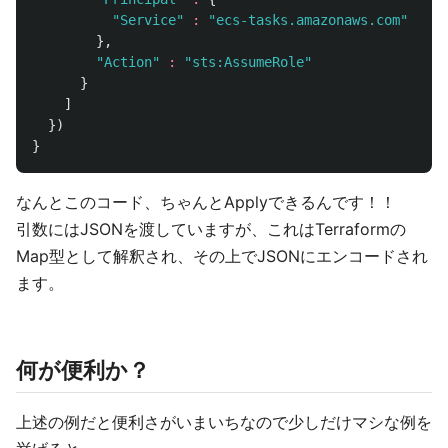
"Service"
:
"ecs-tasks.amazonaws.com"
},
"Action"
:
"sts:AssumeRole"
}
]
})
}
なんとこのコード、ちゃんとApplyできるんです！！
引数にはJSONを渡していますが、これはTerraformの
Map型として解釈され、その上でJSONにエンコードされ
ます。
何が便利か？
上述の例だと便利さがいまいちなので少しだけマシな例を