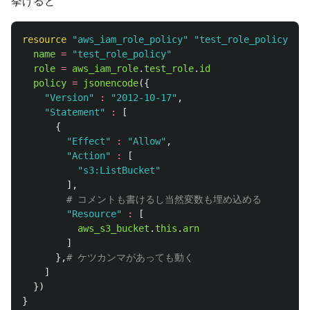
挙げると
resource
"aws_iam_role_policy"
"test_role_policy"
{
name
=
"test_role_policy"
role
=
aws_iam_role
.
test_role
.
id
policy
=
jsonencode
({
"Version"
:
"2012-10-17"
,
"Statement"
:
[
{
"Effect"
:
"Allow"
,
"Action"
:
[
"s3:ListBucket"
],
# コメントも書けるし当然変数も埋め込める
"Resource"
:
[
aws_s3_bucket
.
this
.
arn
]
},
# ケツカンマがあっても動く
]
})
}