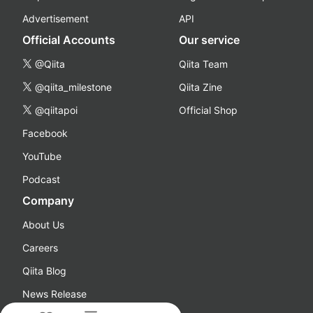
Advertisement
API
Official Accounts
Our service
@Qiita
Qiita Team
@qiita_milestone
Qiita Zine
@qiitapoi
Official Shop
Facebook
YouTube
Podcast
Company
About Us
Careers
Qiita Blog
News Release