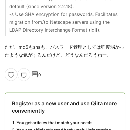
default (since version 2.2.18).
-s Use SHA encryption for passwords. Facilitates
migration from/to Netscape servers using the
LDAP Directory Interchange Format (ldif).
ただ、md5もshaも、パスワード管理としては強度弱かっ
たような気がするんだけど、どうなんだろうねー。
comment
0
Register as a new user and use Qiita more
conveniently
You get articles that match your needs
You can efficiently read back useful information