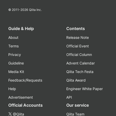
© 2011-
2026
Qiita Inc.
Guide & Help
Contents
About
Release Note
Terms
Official Event
Privacy
Official Column
Guideline
Advent Calendar
Media Kit
Qiita Tech Festa
Feedback/Requests
Qiita Award
Help
Engineer White Paper
Advertisement
API
Official Accounts
Our service
@Qiita
Qiita Team