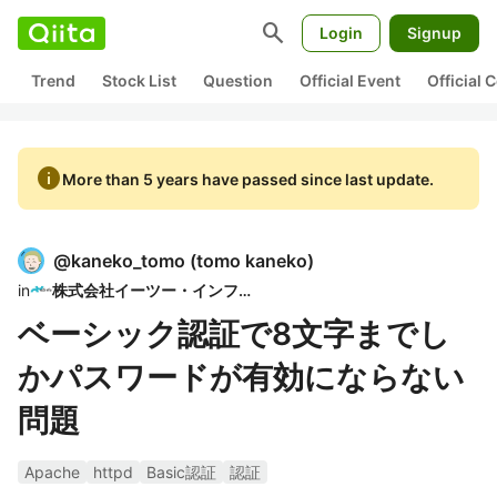
search
Login
Signup
Trend
Stock List
Question
Official Event
Official
info
More than 5 years have passed since last update.
@
kaneko_tomo
(
tomo kaneko
)
in
株式会社イーツー・インフォ
ベーシック認証で8文字までし
かパスワードが有効にならない
問題
Apache
httpd
Basic認証
認証