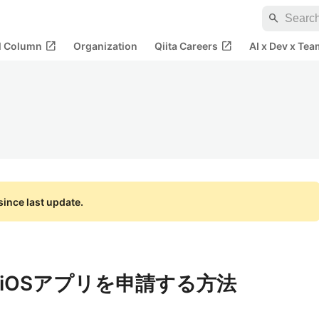
search
open_in_new
open_in_new
al Column
Organization
Qiita Careers
AI x Dev x Tea
ince last update.
leにiOSアプリを申請する方法