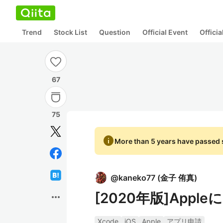
Trend
Stock List
Question
Official Event
Offici
67
75
info
More than 5 years have passed s
@
kaneko77
(
金子 侑真
)
[2020年版]App
more_horiz
Xcode
iOS
Apple
アプリ申請