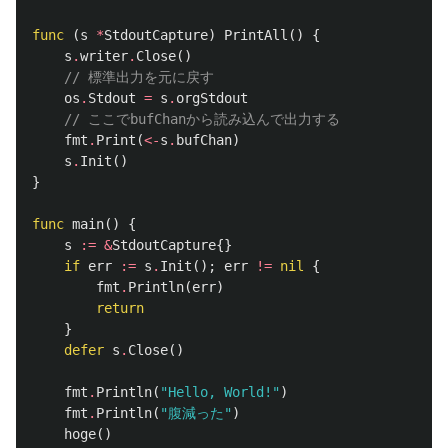
func
(
s
*
StdoutCapture
)
PrintAll
()
{
s
.
writer
.
Close
()
// 標準出力を元に戻す
os
.
Stdout
=
s
.
orgStdout
// ここでbufChanから読み込んで出力する
fmt
.
Print
(
<-
s
.
bufChan
)
s
.
Init
()
}
func
main
()
{
s
:=
&
StdoutCapture
{}
if
err
:=
s
.
Init
();
err
!=
nil
{
fmt
.
Println
(
err
)
return
}
defer
s
.
Close
()
fmt
.
Println
(
"Hello, World!"
)
fmt
.
Println
(
"腹減った"
)
hoge
()