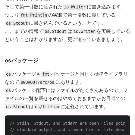
そして第一引数に渡された
に書き込みます。
io.Writer
つまり
の実装で第一引数に渡している
fmt.Println
に書き込んでいるということです。
os.Stdout
ここまでの情報で
は
を実装している
os.Stdout
io.Writer
ということはわかりますが、更に追っていきましょう。
osパッケージ
パッケージも
パッケージと同じく標準ライブラリ
os
fmt
なので
にあります。
$GOROOT/src/os
パッケージ配下にはファイルがたくさんあるので、フ
os
ァイルの一覧を載せるのはやめておきますがお目当ての
は
に定義されています。
os.Stdout
os/file.go
// Stdin, Stdout, and Stderr are open Files pointing
// standard output, and standard error file descript