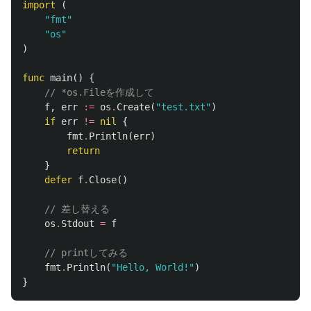
import
(
"fmt"
"os"
)
func
main
()
{
// *os.Fileを作成して
f
,
err
:=
os
.
Create
(
"test.txt"
)
if
err
!=
nil
{
fmt
.
Println
(
err
)
return
}
defer
f
.
Close
()
// 差し替える
os
.
Stdout
=
f
// printしてみる
fmt
.
Println
(
"Hello, World!"
)
}