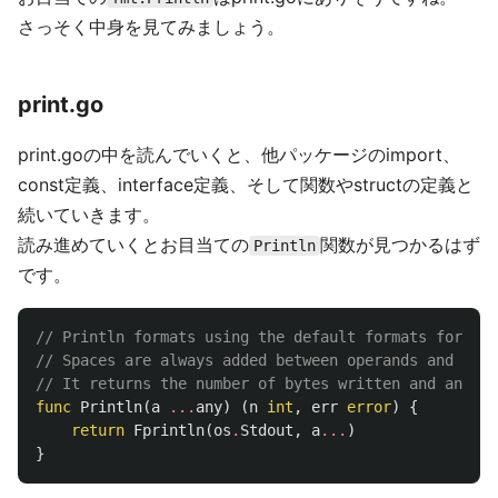
さっそく中身を見てみましょう。
print.go
print.goの中を読んでいくと、他パッケージのimport、
const定義、interface定義、そして関数やstructの定義と
続いていきます。
読み進めていくとお目当ての
関数が見つかるはず
Println
です。
// Println formats using the default formats for it
// Spaces are always added between operands and a ne
// It returns the number of bytes written and any wr
func
Println
(
a
...
any
)
(
n
int
,
err
error
)
{
return
Fprintln
(
os
.
Stdout
,
a
...
)
}