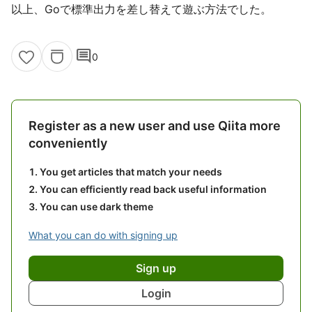
以上、Goで標準出力を差し替えて遊ぶ方法でした。
comment
0
Register as a new user and use Qiita more
conveniently
You get articles that match your needs
You can efficiently read back useful information
You can use dark theme
What you can do with signing up
Sign up
Login