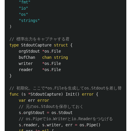
"fmt"
"io"
"os"
"strings"
)
// 標準出力をキャプチャする君
type
StdoutCapture
struct
{
orgStdout
*
os
.
File
bufChan
chan
string
writer
*
os
.
File
reader
*
os
.
File
}
// 初期化。ここで*os.Fileを生成してos.Stdoutを差し替える
func
(
s
*
StdoutCapture
)
Init
()
error
{
var
err
error
// 元のos.Stdoutを保存しておく
s
.
orgStdout
=
os
.
Stdout
// os.Pipeでio.Writerとio.Readerをつなげる
s
.
reader
,
s
.
writer
,
err
=
os
.
Pipe
()