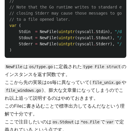
//
// Note that the Go runtime writes to standard error
// closing Stderr may cause those messages to go els
// to a file opened later.
var
(
Stdin
=
NewFile
(
uintptr
(
syscall
.
Stdin
),
"/dev/s
Stdout
=
NewFile
(
uintptr
(
syscall
.
Stdout
),
"/dev/
Stderr
=
NewFile
(
uintptr
(
syscall
.
Stderr
),
"/dev/
)
は
に定義された
の
NewFile
os/type.go
type File struct
インスタンスを返す関数です。
ここから先の実装はos毎に異なっていて(
や
file_unix.go
)、膨大な文章量になってしまうのでこ
file_windows.go
れ以上追って説明するのはやめておきます。
このFileに書き込むことで標準出力してるんだなという理
解で十分です。
ここで注目したいのは
は
で
で定
os.Stdout
*os.File
var
義されている という点です。