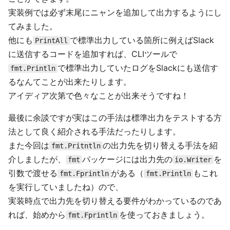
実装例では必ず末尾にニャンを追加して出力するようにし
てみました。
他にも
で標準出力している箇所に例えばSlack
PrintAll
に送信するコードを追加すれば、CLIツールで
で標準出力していたログをSlackにも送信す
fmt.Println
るなんてことが出来たりします。
アイディア次第で色々なことが出来そうですね！
最後に余談ですが実はこの手法は標準出力をテストする方
法として良く紹介される手法だったりします。
また今回は
の出力先を切り替える手法を紹
fmt.Pritntln
介しましたが、
パッケージには出力先の
を
fmt
io.Writer
引数で渡せる
がある（
もこれ
fmt.Fprintln
fmt.Println
を実行していましたね）ので、
実装時点で出力先を切り替える要件がわかっているのであ
れば、始めから
を使っておきましょう。
fmt.Fprintln