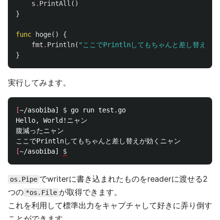
s
.
PrintAll
()
}
func
hoge
()
{
fmt
.
Println
(
"ここでPrintlnしてもちゃんと差し替えが効
}
実行してみます。
[
~/asobiba] 
$ 
go run test.go

Hello, World!ニャン

腹減ったニャン

[
~/asobiba] 
$
でwriterに書き込まれたものをreaderに渡せる2
os.Pipe
つの
が取得できます。
*os.File
これを利用して標準出力をキャプチャして好きに弄り倒す
ことができます。