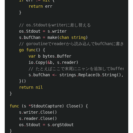
if
err
!=
nil
{
return
err
}
// os.Stdoutをwriterに差し替える
os
.
Stdout
=
s
.
writer
s
.
bufChan
=
make
(
chan
string
)
// goroutineでreaderから読み込んでbufChanに書き込む
go
func
()
{
var
b
bytes
.
Buffer
io
.
Copy
(
&
b
,
s
.
reader
)
// たとえばここで末尾にニャンを追加してbufferに
s
.
bufChan
<-
strings
.
Replace
(
b
.
String
(),
"
\n
}()
return
nil
}
func
(
s
*
StdoutCapture
)
Close
()
{
s
.
writer
.
Close
()
s
.
reader
.
Close
()
os
.
Stdout
=
s
.
orgStdout
}