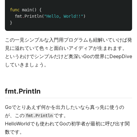
func
main
()
{
fmt
.
Println
(
"Hello, World!!"
)
}
この一見シンプルな入門用プログラムも紐解いていけば発
見に溢れていて色々と面白いアイディアが生まれます。
というわけでシンプルだけど奥深いGoの世界にDeepDive
していきましょう。
fmt.Println
Goでとりあえず何かを出力したいなら真っ先に使うの
が、この
です。
fmt.Println
HelloWorldでも使われてGoの初学者が最初に呼び出す関
数です。