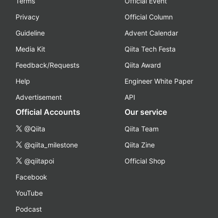
Terms
Official Event
Privacy
Official Column
Guideline
Advent Calendar
Media Kit
Qiita Tech Festa
Feedback/Requests
Qiita Award
Help
Engineer White Paper
Advertisement
API
Official Accounts
Our service
@Qiita
Qiita Team
@qiita_milestone
Qiita Zine
@qiitapoi
Official Shop
Facebook
YouTube
Podcast