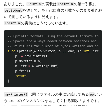
ありました。
の実装は
の第一引数に
Println
Fprintln
を渡して、あとは自身の引数をそのまま引き継
os.Stdout
いで渡しているように見えます。
の実装はこうなっています。
Fprintln
// Fprintln formats using the default formats for it
// Spaces are always added between operands and a ne
// It returns the number of bytes written and any wr
func
Fprintln
(
w
io
.
Writer
,
a
...
any
)
(
n
int
,
err
err
p
:=
newPrinter
()
p
.
doPrintln
(
a
)
n
,
err
=
w
.
Write
(
p
.
buf
)
p
.
free
()
return
}
は同じファイルの中に定義してある
とい
newPrinter()
pp
うstructのインスタンスを返してくれる関数のようです。