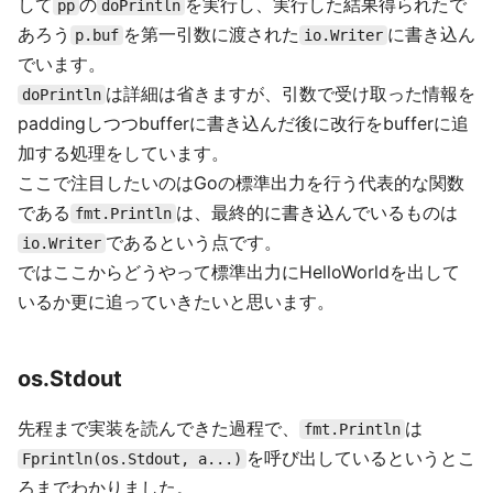
して
の
を実行し、実行した結果得られたで
pp
doPrintln
あろう
を第一引数に渡された
に書き込ん
p.buf
io.Writer
でいます。
は詳細は省きますが、引数で受け取った情報を
doPrintln
paddingしつつbufferに書き込んだ後に改行をbufferに追
加する処理をしています。
ここで注目したいのはGoの標準出力を行う代表的な関数
である
は、最終的に書き込んでいるものは
fmt.Println
であるという点です。
io.Writer
ではここからどうやって標準出力にHelloWorldを出して
いるか更に追っていきたいと思います。
os.Stdout
先程まで実装を読んできた過程で、
は
fmt.Println
を呼び出しているというとこ
Fprintln(os.Stdout, a...)
ろまでわかりました。