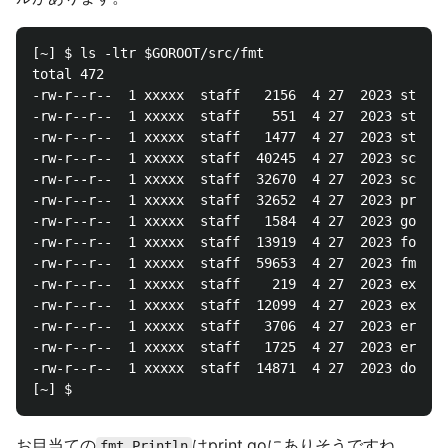
[~] $ ls -ltr $GOROOT/src/fmt

total 472

-rw-r--r--  1 xxxxx  staff   2156  4 27  2023 string
-rw-r--r--  1 xxxxx  staff    551  4 27  2023 string
-rw-r--r--  1 xxxxx  staff   1477  4 27  2023 state_
-rw-r--r--  1 xxxxx  staff  40245  4 27  2023 scan_t
-rw-r--r--  1 xxxxx  staff  32670  4 27  2023 scan.g
-rw-r--r--  1 xxxxx  staff  32652  4 27  2023 print.
-rw-r--r--  1 xxxxx  staff   1584  4 27  2023 gostri
-rw-r--r--  1 xxxxx  staff  13919  4 27  2023 format
-rw-r--r--  1 xxxxx  staff  59653  4 27  2023 fmt_te
-rw-r--r--  1 xxxxx  staff    219  4 27  2023 export
-rw-r--r--  1 xxxxx  staff  12099  4 27  2023 exampl
-rw-r--r--  1 xxxxx  staff   3706  4 27  2023 errors
-rw-r--r--  1 xxxxx  staff   1725  4 27  2023 errors
-rw-r--r--  1 xxxxx  staff  14871  4 27  2023 doc.go

お目当ての
はprint.goにありそうですね。
fmt.Println