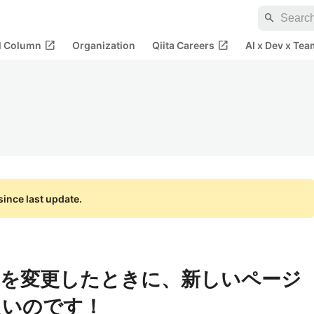
search
open_in_new
open_in_new
al Column
Organization
Qiita Careers
AI x Dev x Tea
ince last update.
Lを変更したときに、新しいページ
たいのです！