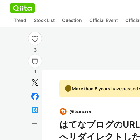
Trend
Stock List
Question
Official Event
Offici
3
1
info
More than 5 years have passed s
@
kanaxx
はてなブログのUR
more_horiz
へリダイレクトし