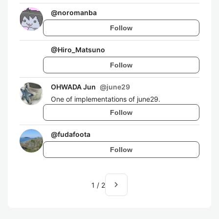
@
noromanba
Follow
@
Hiro_Matsuno
Follow
OHWADA Jun
@
june29
One of implementations of june29.
Follow
@
fudafoota
Follow
navigate_next
1
/
2