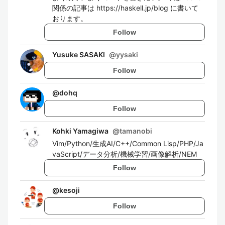
関係の記事は https://haskell.jp/blog に書いて
おります。
Follow
Yusuke SASAKI
@
yysaki
Follow
@
dohq
Follow
Kohki Yamagiwa
@
tamanobi
Vim/Python/生成AI/C++/Common Lisp/PHP/Ja
vaScript/データ分析/機械学習/画像解析/NEM
Follow
@
kesoji
Follow