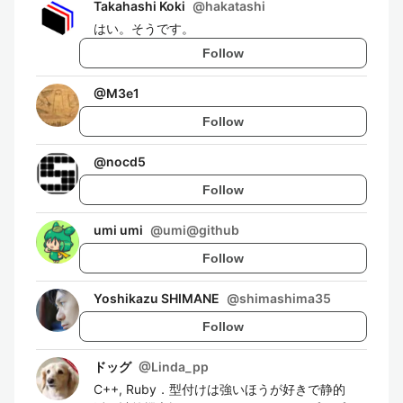
Takahashi Koki
@
hakatashi
はい。そうです。
Follow
@
M3e1
Follow
@
nocd5
Follow
umi umi
@
umi@github
Follow
Yoshikazu SHIMANE
@
shimashima35
Follow
ドッグ
@
Linda_pp
C++, Ruby．型付けは強いほうが好きで静的