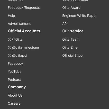
Feedback/Requests
Qiita Award
Help
Engineer White Paper
Advertisement
API
Official Accounts
Our service
@Qiita
Qiita Team
@qiita_milestone
Qiita Zine
@qiitapoi
Official Shop
Facebook
YouTube
Podcast
Company
About Us
Careers