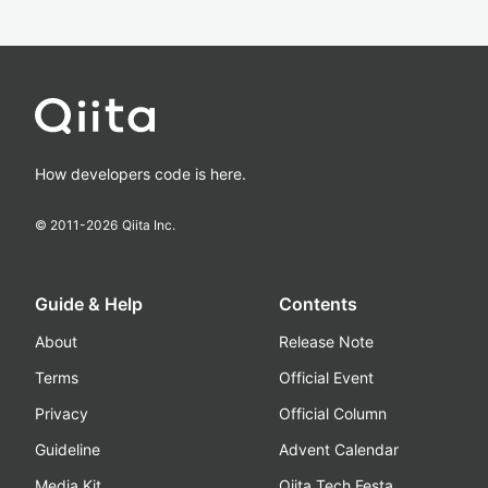
How developers code is here.
© 2011-
2026
Qiita Inc.
Guide & Help
Contents
About
Release Note
Terms
Official Event
Privacy
Official Column
Guideline
Advent Calendar
Media Kit
Qiita Tech Festa