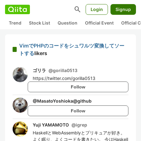
search
Login
Signup
Trend
Stock List
Question
Official Event
Official
VimでPHPのコードをシュワルツ変換してソー
トする
likers
ゴリラ
@
gorilla0513
https://twitter.com/gorilla0513
Follow
@
MasatoYoshioka@github
Follow
Yuji YAMAMOTO
@
igrep
HaskellとWebAssemblyとプリキュアが好き。
よく眠り、よくコードを書きたい。 今はHaskell