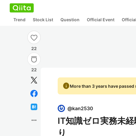
Trend
Stock List
Question
Official Event
Offici
22
22
info
More than 3 years have passed s
@
kan2530
IT知識ゼロ実務未
more_horiz
り