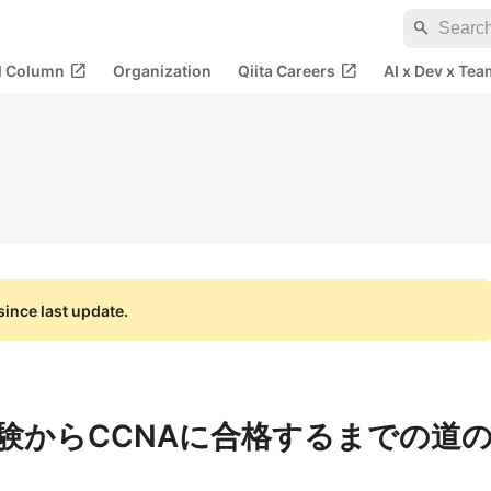
search
open_in_new
open_in_new
al Column
Organization
Qiita Careers
AI x Dev x Tea
ince last update.
経験からCCNAに合格するまでの道