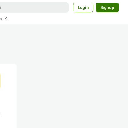
Login
Signup
open_in_new
m
の