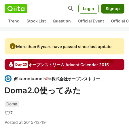
search
Login
Signup
Trend
Stock List
Question
Official Event
Official
info
More than 5 years have passed since last update.
オープンストリーム
Advent Calendar
2015
Day 20
@
kamokamo
in
株式会社オープンストリーム
Doma2.0使ってみた
Doma
7
Posted at
2015-12-19