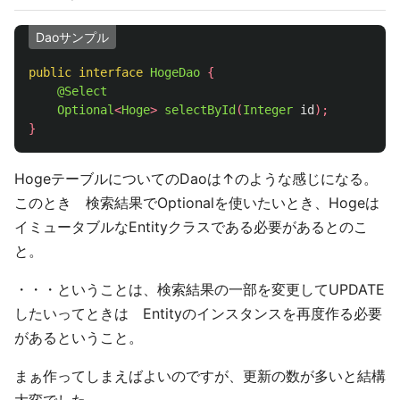
Daoサンプル
public
interface
HogeDao
{
@Select
Optional
<
Hoge
>
selectById
(
Integer
id
);
}
HogeテーブルについてのDaoは↑のような感じになる。
このとき 検索結果でOptionalを使いたいとき、Hogeは
イミュータブルなEntityクラスである必要があるとのこ
と。
・・・ということは、検索結果の一部を変更してUPDATE
したいってときは Entityのインスタンスを再度作る必要
があるということ。
まぁ作ってしまえばよいのですが、更新の数が多いと結構