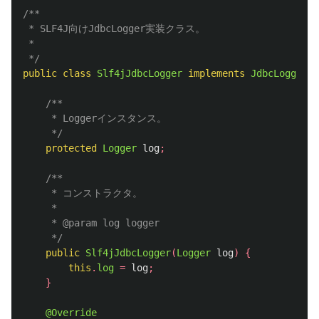
/**

 * SLF4J向けJdbcLogger実装クラス。

 *

 */
public
class
Slf4jJdbcLogger
implements
JdbcLogger
{
/**

     * Loggerインスタンス。

     */
protected
Logger
log
;
/**

     * コンストラクタ。

     *

     * @param log logger

     */
public
Slf4jJdbcLogger
(
Logger
log
)
{
this
.
log
=
log
;
}
@Override