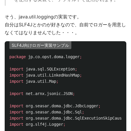
そう、java.util.loggingの実装です。
自分はSLF4Jとかのが好きなので、自前でロガーを用意し
なくてはなりませんでした・・・。
SLF4J向けロガー実装サンプル
package
jp.co.opst.doma.logger
;
import
java.sql.SQLException
;
import
java.util.LinkedHashMap
;
import
java.util.Map
;
import
net.arnx.jsonic.JSON
;
import
org.seasar.doma.jdbc.JdbcLogger
;
import
org.seasar.doma.jdbc.Sql
;
import
org.seasar.doma.jdbc.SqlExecutionSkipCause
;
import
org.slf4j.Logger
;