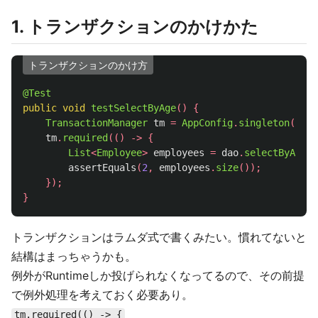
1. トランザクションのかけかた
トランザクションのかけ方
@Test
public
void
testSelectByAge
()
{
TransactionManager
tm
=
AppConfig
.
singleton
().
ge
tm
.
required
(()
->
{
List
<
Employee
>
employees
=
dao
.
selectByAge
(
3
assertEquals
(
2
,
employees
.
size
());
});
}
トランザクションはラムダ式で書くみたい。慣れてないと
結構はまっちゃうかも。
例外がRuntimeしか投げられなくなってるので、その前提
で例外処理を考えておく必要あり。
tm.required(() -> {