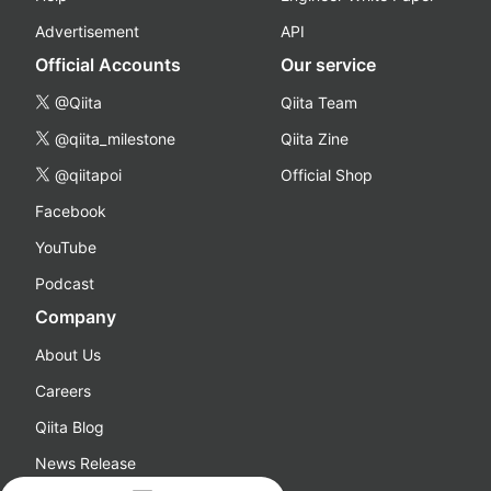
Advertisement
API
Official Accounts
Our service
@Qiita
Qiita Team
@qiita_milestone
Qiita Zine
@qiitapoi
Official Shop
Facebook
YouTube
Podcast
Company
About Us
Careers
Qiita Blog
News Release