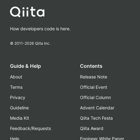
How developers code is here.
© 2011-
2026
Qiita Inc.
Guide & Help
Contents
About
Release Note
Terms
Official Event
Privacy
Official Column
Guideline
Advent Calendar
Media Kit
Qiita Tech Festa
Feedback/Requests
Qiita Award
Help
Engineer White Paper