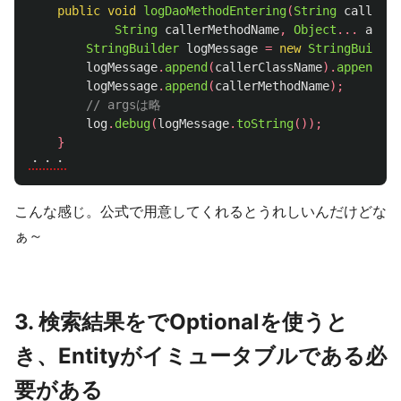
public
void
logDaoMethodEntering
(
String
callerCl
String
callerMethodName
,
Object
...
args
)
StringBuilder
logMessage
=
new
StringBuilder
logMessage
.
append
(
callerClassName
).
append
(
" 
logMessage
.
append
(
callerMethodName
);
// argsは略
log
.
debug
(
logMessage
.
toString
());
}
・・・
こんな感じ。公式で用意してくれるとうれしいんだけどな
ぁ～
3. 検索結果をでOptionalを使うと
き、Entityがイミュータブルである必
要がある