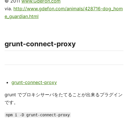
© 2011
www.GdeFon.com
via.
http://www.gdefon.com/animals/428716-dog_hom
e_guardian.html
grunt-connect-proxy
grunt-connect-proxy
grunt でプロキシサーバをたてることが出来るプラグイン
です。
npm i -D grunt-connect-proxy