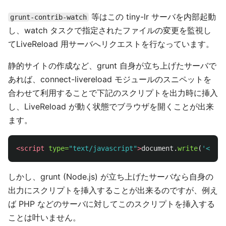
等はこの tiny-lr サーバを内部起動
grunt-contrib-watch
し、watch タスクで指定されたファイルの変更を監視し
てLiveReload 用サーバへリクエストを行なっています。
静的サイトの作成など、grunt 自身が立ち上げたサーバで
あれば、connect-livereload モジュールのスニペットを
合わせて利用することで下記のスクリプトを出力時に挿入
し、LiveReload が動く状態でブラウザを開くことが出来
ます。
<script 
type=
"text/javascript"
>
document
.
write
(
'
<scri
しかし、grunt (Node.js) が立ち上げたサーバなら自身の
出力にスクリプトを挿入することが出来るのですが、例え
ば PHP などのサーバに対してこのスクリプトを挿入する
ことは叶いません。