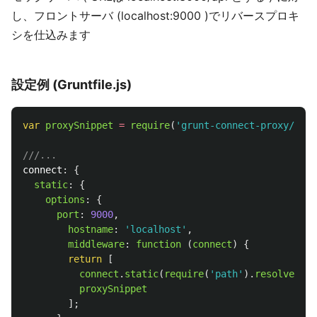
し、フロントサーバ (localhost:9000 )でリバースプロキ
シを仕込みます
設定例 (Gruntfile.js)
var
proxySnippet
=
require
(
'
grunt-connect-proxy/lib/
///...
connect
:
{
static
:
{
options
:
{
port
:
9000
,
hostname
:
'
localhost
'
,
middleware
:
function 
(
connect
)
{
return
[
connect
.
static
(
require
(
'
path
'
).
resolve
(
"
pu
proxySnippet
];