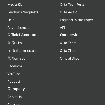
Media Kit
Qiita Tech Festa
Feedback/Requests
Qiita Award
Help
Engineer White Paper
Advertisement
API
Official Accounts
Our service
@Qiita
Qiita Team
@qiita_milestone
Qiita Zine
@qiitapoi
Official Shop
Facebook
YouTube
Podcast
Company
About Us
Careers