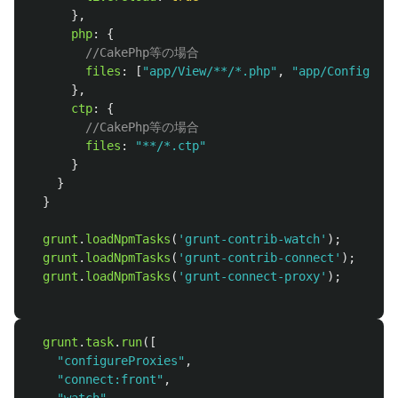
},
php
:
{
//CakePhp等の場合
files
:
[
"
app/View/**/*.php
"
,
"
app/Config/*.p
},
ctp
:
{
//CakePhp等の場合
files
:
"
**/*.ctp
"
}
}
}
grunt
.
loadNpmTasks
(
'
grunt-contrib-watch
'
);
grunt
.
loadNpmTasks
(
'
grunt-contrib-connect
'
);
grunt
.
loadNpmTasks
(
'
grunt-connect-proxy
'
);
grunt
.
task
.
run
([
"
configureProxies
"
,
"
connect:front
"
,