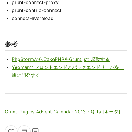
grunt-connect-proxy
grunt-contrib-connect
connect-livereload
参考
PhpStormからCakePHPをGrunt.jsで起動する
Yeomanでフロントエンドとバックエンドサーバを一
緒に開発する
Grunt Plugins Advent Calendar 2013 - Qiita [キータ]
comment
1