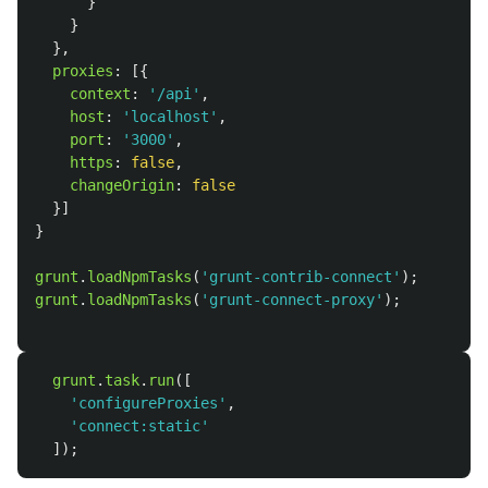
}
}
},
proxies
:
[{
context
:
'
/api
'
,
host
:
'
localhost
'
,
port
:
'
3000
'
,
https
:
false
,
changeOrigin
:
false
}]
}
grunt
.
loadNpmTasks
(
'
grunt-contrib-connect
'
);
grunt
.
loadNpmTasks
(
'
grunt-connect-proxy
'
);
grunt
.
task
.
run
([
'
configureProxies
'
,
'
connect:static
'
]);