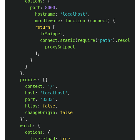
options
:
{
port
:
8000
,
hostname
:
'
localhost
'
,
middleware
:
function 
(
connect
)
{
return
[
lrSnippet
,
connect
.
static
(
require
(
'
path
'
).
resolve
(
"
proxySnippet
];
}
}
},
proxies
:
[{
context
:
'
/
'
,
host
:
'
localhost
'
,
port
:
'
3333
'
,
https
:
false
,
changeOrigin
:
false
}],
watch
:
{
options
:
{
livereload
:
true