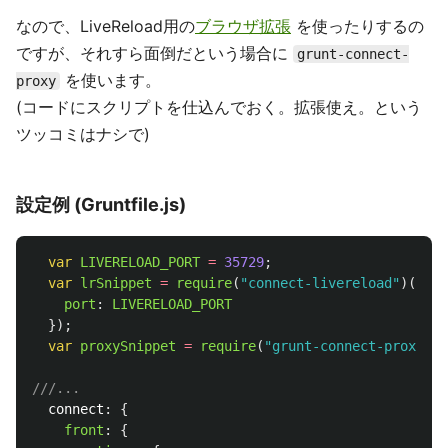
なので、LiveReload用の
ブラウザ拡張
を使ったりするの
ですが、それすら面倒だという場合に
grunt-connect-
を使います。
proxy
(コードにスクリプトを仕込んでおく。拡張使え。という
ツッコミはナシで)
設定例 (Gruntfile.js)
var
LIVERELOAD_PORT
=
35729
;
var
lrSnippet
=
require
(
"
connect-livereload
"
)({
port
:
LIVERELOAD_PORT
});
var
proxySnippet
=
require
(
"
grunt-connect-proxy/li
///...
connect
:
{
front
:
{