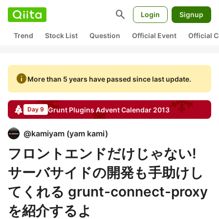
search
Login
Signup
Trend
Stock List
Question
Official Event
Official
info
More than 5 years have passed since last update.
Grunt Plugins
Advent Calendar
2013
Day 9
@
kamiyam
(
yam kami
)
フロントエンドだけじゃない!
サーバサイドの開発も手助けし
てくれる grunt-connect-proxy
を紹介するよ