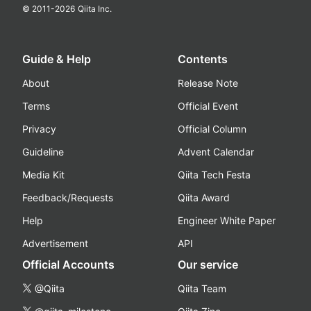
© 2011-
2026
Qiita Inc.
Guide & Help
Contents
About
Release Note
Terms
Official Event
Privacy
Official Column
Guideline
Advent Calendar
Media Kit
Qiita Tech Festa
Feedback/Requests
Qiita Award
Help
Engineer White Paper
Advertisement
API
Official Accounts
Our service
@Qiita
Qiita Team