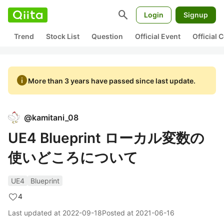
search
Login
Signup
Trend
Stock List
Question
Official Event
Official
info
More than 3 years have passed since last update.
@
kamitani_08
UE4 Blueprint ローカル変数の
使いどころについて
UE4
Blueprint
4
Last updated at
2022-09-18
Posted at
2021-06-16