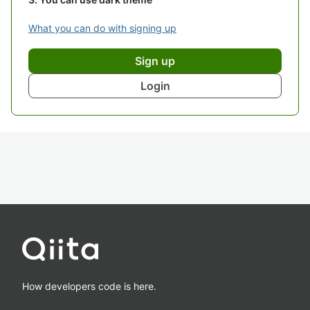
What you can do with signing up
Sign up
Login
How developers code is here.