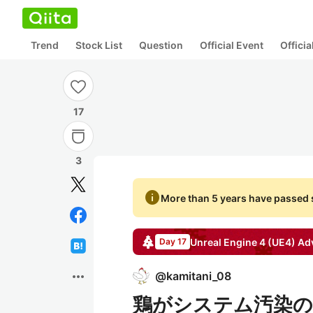
Trend
Stock List
Question
Official Event
Offici
17
3
info
More than 5 years have passed s
Unreal Engine 4 (UE4)
Adv
Day 17
more_horiz
@
kamitani_08
鶏がシステム汚染