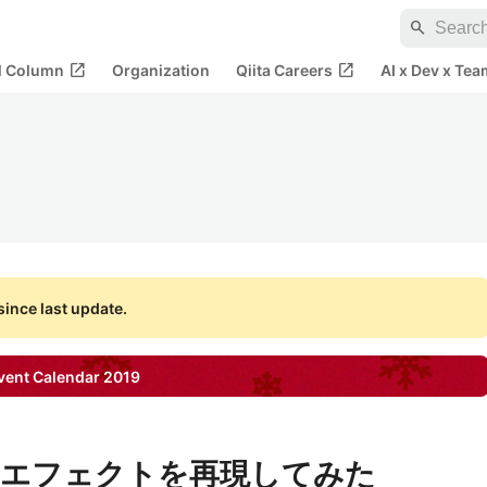
search
open_in_new
open_in_new
al Column
Organization
Qiita Careers
AI x Dev x Tea
ince last update.
ent Calendar
2019
のエフェクトを再現してみた