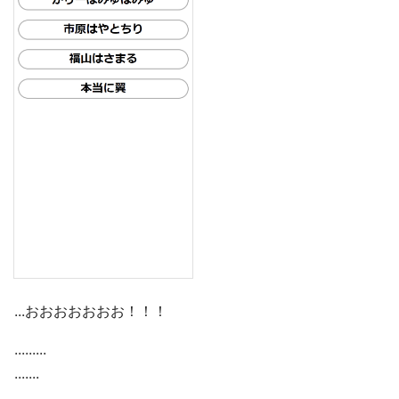
...おおおおおおお！！！
.........
.......
..............