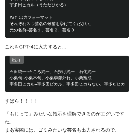
宇多田ヒカル（うただひかる）

### 出力フォーマット

それぞれ３つ芸名の候補を挙げてください。

これをGPT-4に入力すると...
出力.
石田純一→石ころ純一、石投げ純一、石化純一

小栗旬→小栗不旬、小栗季節外れ、小栗熟成

すばら！！！！
「もじって」みたいな指示を理解できるのがエグいです
ね。
まあ実際には、ゴミみたいな芸名も出力されるので、