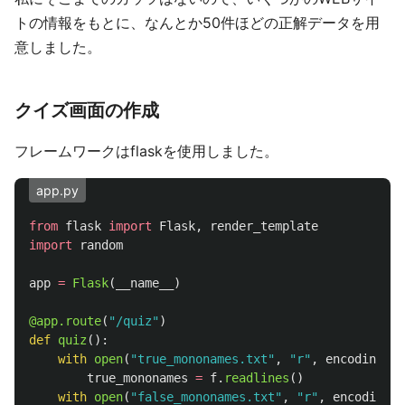
トの情報をもとに、なんとか50件ほどの正解データを用
意しました。
クイズ画面の作成
フレームワークはflaskを使用しました。
app.py
from
flask
import
Flask
,
render_template
import
random
app
=
Flask
(
__name__
)
@app.route
(
"
/quiz
"
)
def
quiz
():
with
open
(
"
true_mononames.txt
"
,
"
r
"
,
encoding
=
"
u
true_mononames
=
f
.
readlines
()
with
open
(
"
false_mononames.txt
"
,
"
r
"
,
encoding
=
"