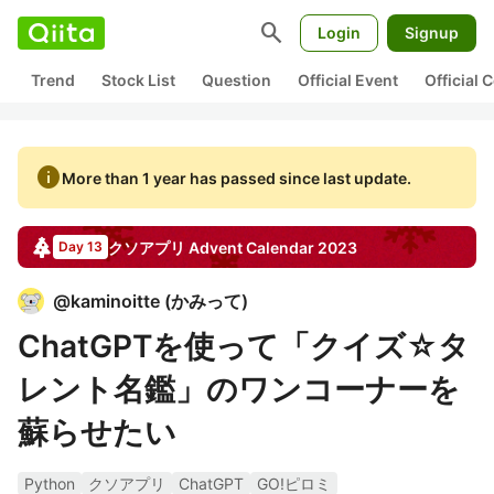
search
Login
Signup
Trend
Stock List
Question
Official Event
Official
info
More than 1 year has passed since last update.
クソアプリ
Advent Calendar
2023
Day 13
@
kaminoitte
(
かみって
)
ChatGPTを使って「クイズ☆タ
レント名鑑」のワンコーナーを
蘇らせたい
Python
クソアプリ
ChatGPT
GO!ピロミ