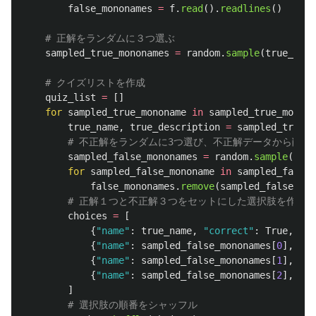
false_mononames
=
f
.
read
().
readlines
()
sampled_true_mononames
=
random
.
sample
(
true_mono
quiz_list
=
[]
for
sampled_true_mononame
in
sampled_true_monona
true_name
,
true_description
=
sampled_true_m
sampled_false_mononames
=
random
.
sample
(
fals
for
sampled_false_mononame
in
sampled_false_
false_mononames
.
remove
(
sampled_false_mon
choices
=
[
{
"
name
"
:
true_name
,
"
correct
"
:
True
,
},
{
"
name
"
:
sampled_false_mononames
[
0
],
"
co
{
"
name
"
:
sampled_false_mononames
[
1
],
"
co
{
"
name
"
:
sampled_false_mononames
[
2
],
"
co
]