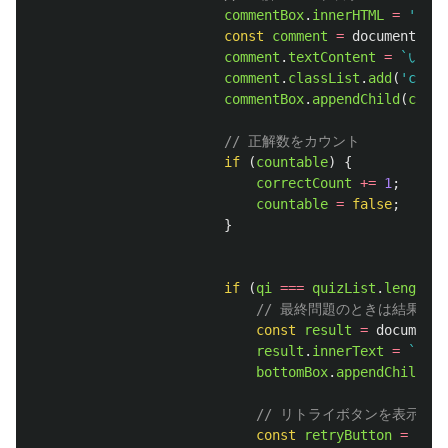
commentBox
.
innerHTML
=
''
;
const
comment
=
document
.
cre
comment
.
textContent
=
`いま
comment
.
classList
.
add
(
'
comme
commentBox
.
appendChild
(
comme
// 正解数をカウント
if 
(
countable
)
{
correctCount
+=
1
;
countable
=
false
;
}
if 
(
qi
===
quizList
.
length
-
// 最終問題のときは結果を
const
result
=
document
.
result
.
innerText
=
`
${
co
bottomBox
.
appendChild
(
re
// リトライボタンを表示する
const
retryButton
=
docu