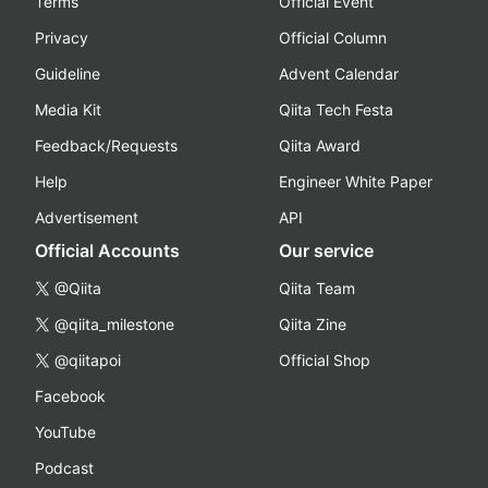
Terms
Official Event
Privacy
Official Column
Guideline
Advent Calendar
Media Kit
Qiita Tech Festa
Feedback/Requests
Qiita Award
Help
Engineer White Paper
Advertisement
API
Official Accounts
Our service
@Qiita
Qiita Team
@qiita_milestone
Qiita Zine
@qiitapoi
Official Shop
Facebook
YouTube
Podcast