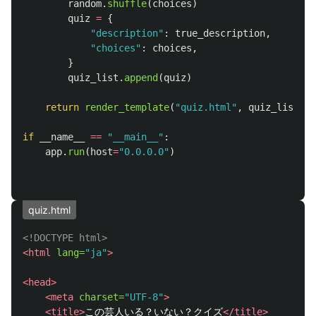
random
.
shuffle
(
choices
)
quiz
=
{
"
description
"
:
true_description
,
"
choices
"
:
choices
,
}
quiz_list
.
append
(
quiz
)
return
render_template
(
"
quiz.html
"
,
quiz_list
=
qu
if
__name__
==
"
__main__
"
:
app
.
run
(
host
=
"
0.0.0.0
"
)
quiz.html
<!DOCTYPE html>
<html
lang=
"ja"
>
<head>
<meta
charset=
"UTF-8"
>
<title>
この芸人いる？いない？クイズ
</title>