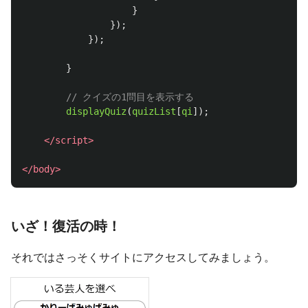
}
});
});
}
// クイズの1問目を表示する
displayQuiz
(
quizList
[
qi
]);
</script>
</body>
いざ！復活の時！
それではさっそくサイトにアクセスしてみましょう。