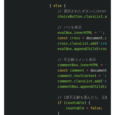
}
else
{
// 選択されたボタンにincorre
choiceButton
.
classList
.
add
(
'
// バツを表示
evalBox
.
innerHTML
=
''
;
const
cross
=
document
.
creat
cross
.
classList
.
add
(
'
cross
'
)
evalBox
.
appendChild
(
cross
);
// 不正解コメント表示
commentBox
.
innerHTML
=
''
;
const
comment
=
document
.
cre
comment
.
textContent
=
`いま
comment
.
classList
.
add
(
'
comme
commentBox
.
appendChild
(
comme
// 1度不正解を選んだら、正解
if 
(
countable
)
{
countable
=
false
;
}