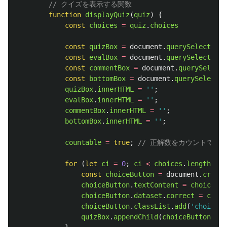
// クイズを表示する関数
function
displayQuiz
(
quiz
)
{
const
choices
=
quiz
.
choices
const
quizBox
=
document
.
querySelector
(
'
const
evalBox
=
document
.
querySelector
(
'
const
commentBox
=
document
.
querySelecto
const
bottomBox
=
document
.
querySelector
quizBox
.
innerHTML
=
''
;
evalBox
.
innerHTML
=
''
;
commentBox
.
innerHTML
=
''
;
bottomBox
.
innerHTML
=
''
;
countable
=
true
;
// 正解数をカウントでき
for
(
let
ci
=
0
;
ci
<
choices
.
length
;
ci
const
choiceButton
=
document
.
create
choiceButton
.
textContent
=
choices
[
c
choiceButton
.
dataset
.
correct
=
choic
choiceButton
.
classList
.
add
(
'
choice-b
quizBox
.
appendChild
(
choiceButton
);