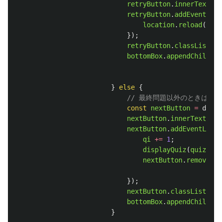
retryButton
.
innerText
=
retryButton
.
addEventList
location
.
reload
();
});
retryButton
.
classList
.
ad
bottomBox
.
appendChild
(
re
}
else
{
// 最終問題以外のときは、
const
nextButton
=
docum
nextButton
.
innerText
=
'
nextButton
.
addEventListe
qi
+=
1
;
displayQuiz
(
quizList
nextButton
.
remove
();
});
nextButton
.
classList
.
add
bottomBox
.
appendChild
(
ne
}