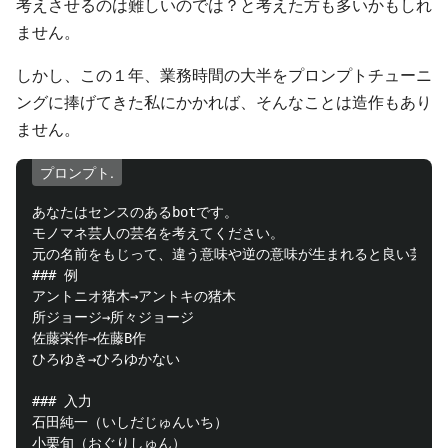
考えさせるのは難しいのでは？と考えた方も多いかもしれ
ません。
しかし、この１年、業務時間の大半をプロンプトチューニ
ングに捧げてきた私にかかれば、そんなことは造作もあり
ません。
プロンプト.
あなたはセンスのあるbotです。

モノマネ芸人の芸名を考えてください。

元の名前をもじって、違う意味や逆の意味が生まれると良い芸名で
### 例

アントニオ猪木→アントキの猪木

所ジョージ→所々ジョージ

佐藤栄作→佐藤B作

ひろゆき→ひろゆかない

### 入力

石田純一（いしだじゅんいち）

小栗旬（おぐりしゅん）
