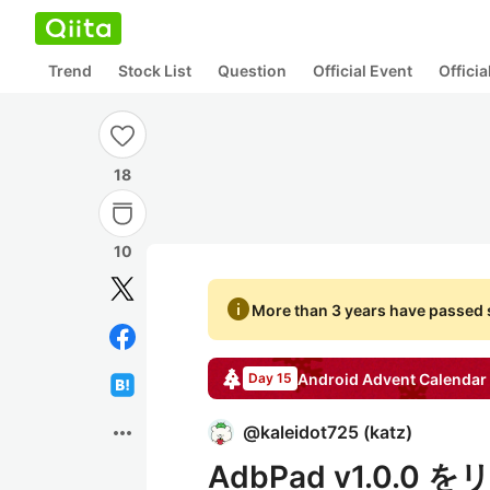
Trend
Stock List
Question
Official Event
Offici
18
10
info
More than 3 years have passed s
Android
Advent Calendar
Day 15
more_horiz
@
kaleidot725
(
katz
)
AdbPad v1.0.