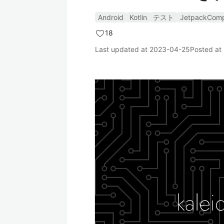
Android
Kotlin
テスト
JetpackCom
18
Last updated at
2023-04-25
Posted at