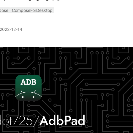
pose
ComposeForDesktop
2022-12-14