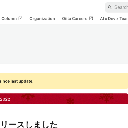
search
open_in_new
open_in_new
al Column
Organization
Qiita Careers
AI x Dev x Tea
ince last update.
2022
0 をリリースしました