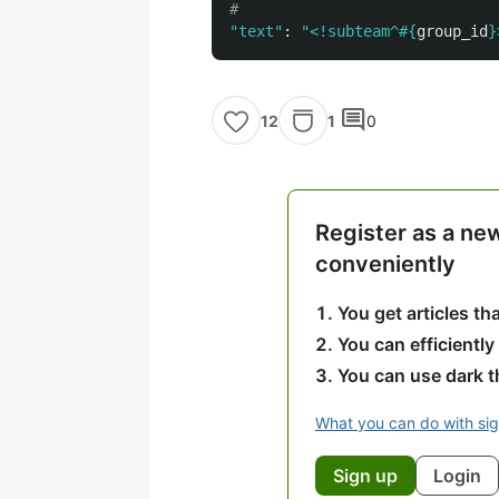
#
"text"
:
"<!subteam^
#{
group_id
}
comment
1
0
12
Register as a ne
conveniently
You get articles t
You can efficiently
You can use dark 
What you can do with si
Sign up
Login