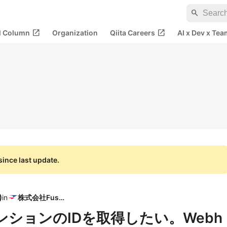
search
open_in_new
open_in_new
al Column
Organization
Qiita Careers
AI x Dev x Tea
ince last update.
)
in
株式会社Fusic
メンションのIDを取得したい。Webh