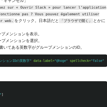
？→「キャンセル」
uez sur « Ouvrir Slack » pour lancer l’application
fonctionne pas ? Vous pouvez également utiliser
をクリック。日本語だと
とかに
ur web.
「ブラウザで開く」
ープメンションを表示。
ープメンションを選択。
中に書いてある英数字がグループメンションのID。
ンションIDの英数字"
data-label=
"@hoge"
spellcheck=
"false"
。
"
]