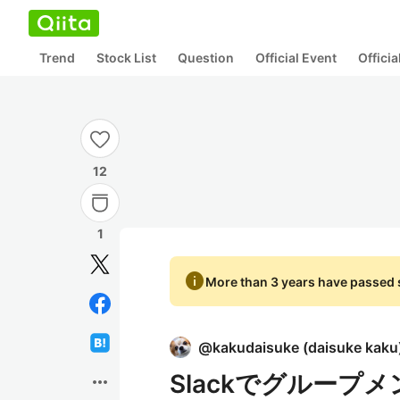
Trend
Stock List
Question
Official Event
Offici
12
1
info
More than 3 years have passed s
@
kakudaisuke
(
daisuke kaku
Slackでグループ
more_horiz