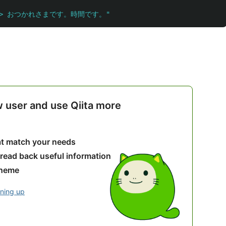
> おつかれさまです。時間です。"
w user and use Qiita more
hat match your needs
 read back useful information
theme
gning up