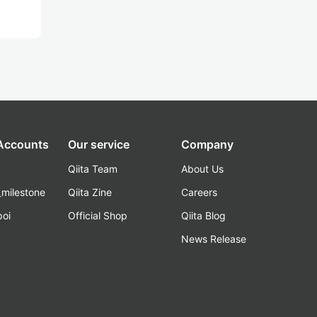
 Accounts
Our service
Company
Qiita Team
About Us
_milestone
Qiita Zine
Careers
poi
Official Shop
Qiita Blog
k
News Release