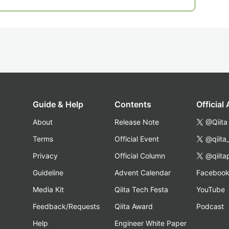
Guide & Help
Contents
Official
About
Release Note
@Qiita
Terms
Official Event
@qiita
Privacy
Official Column
@qiita
Guideline
Advent Calendar
Faceboo
Media Kit
Qiita Tech Festa
YouTube
Feedback/Requests
Qiita Award
Podcast
Help
Engineer White Paper