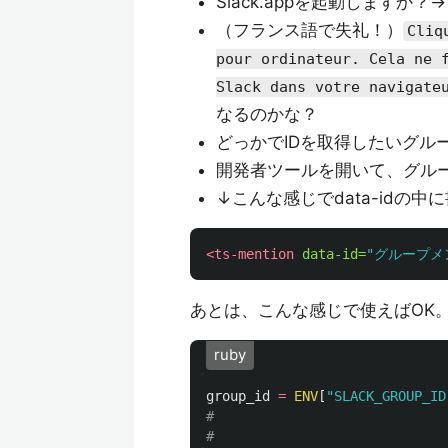
Slack.appを起動しますか
（フランス語で失礼！）
Cliq
pour ordinateur. Cela ne 
Slack dans votre navigate
なるのかな？
どっかでIDを取得したいグル
開発者ツールを開いて、グル
↓こんな感じでdata-idの
<ts-mention
data-id=
"グループメ
あとは、こんな感じで使えばOK
ruby
group_id
=
ENV
[
"SLACK_GROUP_ID
#
#