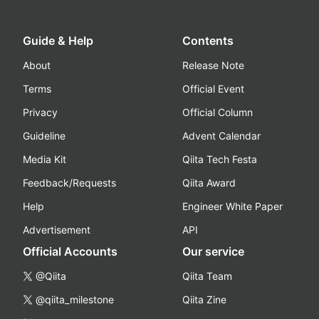
Guide & Help
Contents
About
Release Note
Terms
Official Event
Privacy
Official Column
Guideline
Advent Calendar
Media Kit
Qiita Tech Festa
Feedback/Requests
Qiita Award
Help
Engineer White Paper
Advertisement
API
Official Accounts
Our service
@Qiita
Qiita Team
@qiita_milestone
Qiita Zine