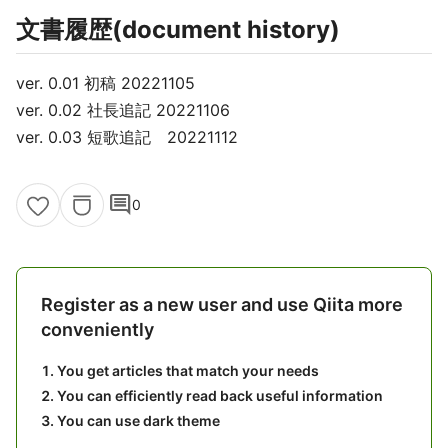
文書履歴(document history)
ver. 0.01 初稿 20221105
ver. 0.02 社長追記 20221106
ver. 0.03 短歌追記 20221112
comment
0
Register as a new user and use Qiita more
conveniently
You get articles that match your needs
You can efficiently read back useful information
You can use dark theme