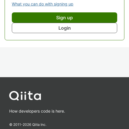
What you can do with signing up
Sign up
Login
How developers code is here.
© 2011-
2026
Qiita Inc.