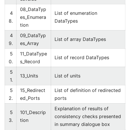
08_DataTyp
4
List of enumeration
es_Enumera
8.
DataTypes
tion
4
09_DataTyp
List of array DataTypes
9.
es_Array
5
11_DataType
List of record DataTypes
0.
s_Record
5
13_Units
List of units
1.
5
15_Redirect
List of definition of redirected
2.
ed_Ports
ports
Explanation of results of
5
101_Descrip
consistency checks presented
3.
tion
in summary dialogue box