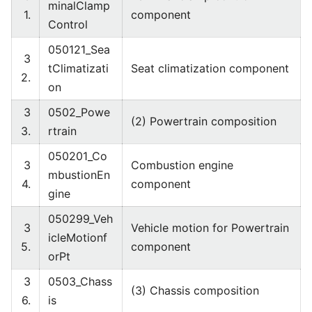
minalClamp
1.
component
Control
050121_Sea
3
tClimatizati
Seat climatization component
2.
on
3
0502_Powe
(2) Powertrain composition
3.
rtrain
050201_Co
3
Combustion engine
mbustionEn
4.
component
gine
050299_Veh
3
Vehicle motion for Powertrain
icleMotionf
5.
component
orPt
3
0503_Chass
(3) Chassis composition
6.
is