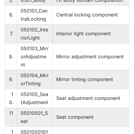
5.
0501_Body
(1) Body domain composition
050101_Cen
6.
Central locking component
tralLocking
050102_Inte
7.
Interior light component
riorLight
050103_Mirr
8.
orAdjustme
Mirror adjustment component
nt
050104_Mirr
9.
Mirror tinting component
orTinting
1
050105_Sea
Seat adjustment component
0.
tAdjustment
11
05010501_S
Seat component
.
eat
1
0501050101