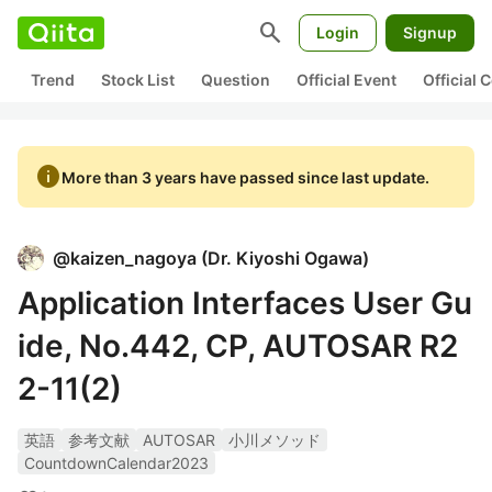
search
Login
Signup
Trend
Stock List
Question
Official Event
Official
info
More than 3 years have passed since last update.
@
kaizen_nagoya
(
Dr. Kiyoshi Ogawa
)
Application Interfaces User Gu
ide, No.442, CP, AUTOSAR R2
2-11(2)
英語
参考文献
AUTOSAR
小川メソッド
CountdownCalendar2023