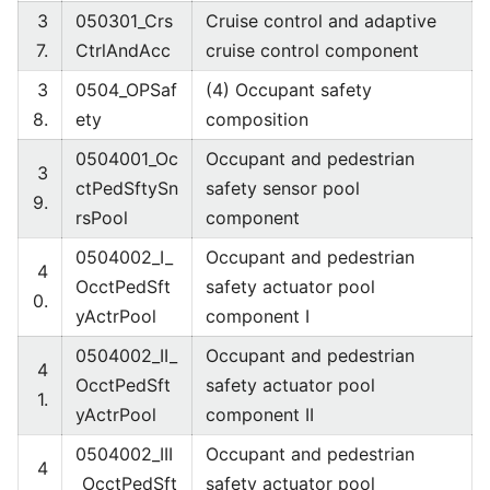
3
050301_Crs
Cruise control and adaptive
7.
CtrlAndAcc
cruise control component
3
0504_OPSaf
(4) Occupant safety
8.
ety
composition
0504001_Oc
Occupant and pedestrian
3
ctPedSftySn
safety sensor pool
9.
rsPool
component
0504002_I_
Occupant and pedestrian
4
OcctPedSft
safety actuator pool
0.
yActrPool
component I
0504002_II_
Occupant and pedestrian
4
OcctPedSft
safety actuator pool
1.
yActrPool
component II
0504002_III
Occupant and pedestrian
4
_OcctPedSft
safety actuator pool