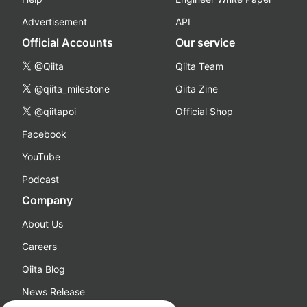
Advertisement
API
Official Accounts
Our service
@Qiita
Qiita Team
@qiita_milestone
Qiita Zine
@qiitapoi
Official Shop
Facebook
YouTube
Podcast
Company
About Us
Careers
Qiita Blog
News Release