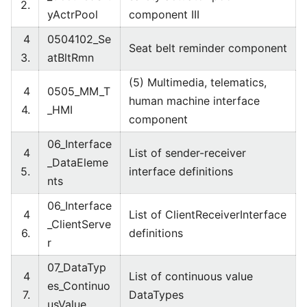
2.
yActrPool
component III
4
0504102_Se
Seat belt reminder component
3.
atBltRmn
(5) Multimedia, telematics,
4
0505_MM_T
human machine interface
4.
_HMI
component
06_Interface
4
List of sender-receiver
_DataEleme
5.
interface definitions
nts
06_Interface
4
List of ClientReceiverInterface
_ClientServe
6.
definitions
r
07_DataTyp
4
List of continuous value
es_Continuo
7.
DataTypes
usValue