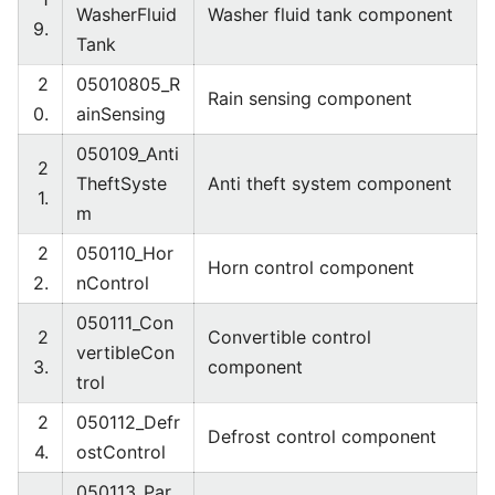
WasherFluid
Washer fluid tank component
9.
Tank
2
05010805_R
Rain sensing component
0.
ainSensing
050109_Anti
2
TheftSyste
Anti theft system component
1.
m
2
050110_Hor
Horn control component
2.
nControl
050111_Con
2
Convertible control
vertibleCon
3.
component
trol
2
050112_Defr
Defrost control component
4.
ostControl
050113_Par