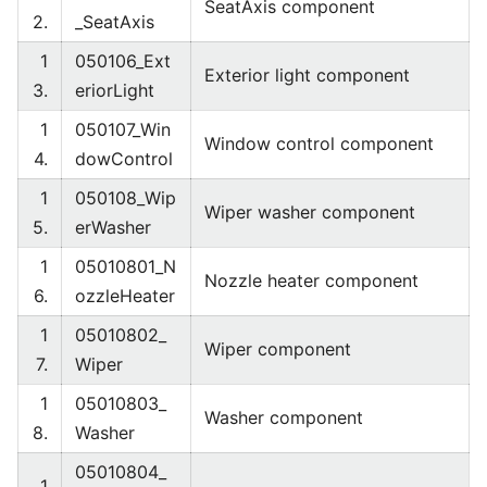
SeatAxis component
2.
_SeatAxis
1
050106_Ext
Exterior light component
3.
eriorLight
1
050107_Win
Window control component
4.
dowControl
1
050108_Wip
Wiper washer component
5.
erWasher
1
05010801_N
Nozzle heater component
6.
ozzleHeater
1
05010802_
Wiper component
7.
Wiper
1
05010803_
Washer component
8.
Washer
05010804_
1