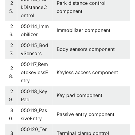
2
Park distance control
kDistanceC
5.
component
ontrol
2
050114_Imm
Immobilizer component
6.
obilizer
2
050115_Bod
Body sensors component
7.
ySensors
050117_Rem
2
oteKeylessE
Keyless access component
8.
ntry
2
050118_Key
Key pad component
9.
Pad
3
050119_Pas
Passive entry component
0.
siveEntry
050120_Ter
3
Terminal clamp control