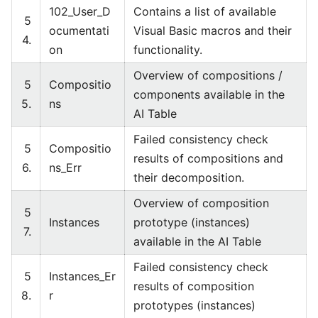
102_User_D
Contains a list of available
5
ocumentati
Visual Basic macros and their
4.
on
functionality.
Overview of compositions /
5
Compositio
components available in the
5.
ns
AI Table
Failed consistency check
5
Compositio
results of compositions and
6.
ns_Err
their decomposition.
Overview of composition
5
Instances
prototype (instances)
7.
available in the AI Table
Failed consistency check
5
Instances_Er
results of composition
8.
r
prototypes (instances)