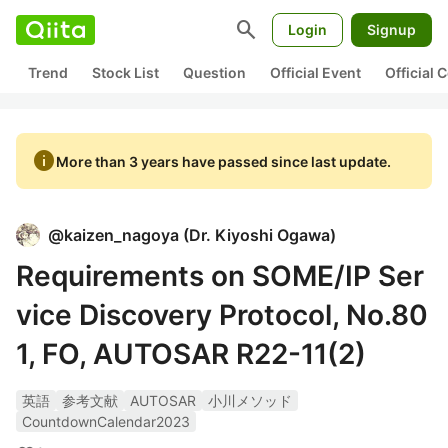
search
Login
Signup
Trend
Stock List
Question
Official Event
Official
info
More than 3 years have passed since last update.
@
kaizen_nagoya
(
Dr. Kiyoshi Ogawa
)
Requirements on SOME/IP Ser
vice Discovery Protocol, No.80
1, FO, AUTOSAR R22-11(2)
英語
参考文献
AUTOSAR
小川メソッド
CountdownCalendar2023