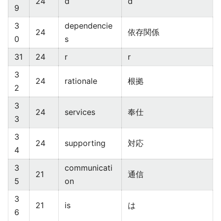
24
d
d
9
3
dependencie
24
依存関係
0
s
31
24
r
r
3
24
rationale
根拠
2
3
24
services
奉仕
3
3
24
supporting
対応
4
3
communicati
21
通信
5
on
3
21
is
は
6