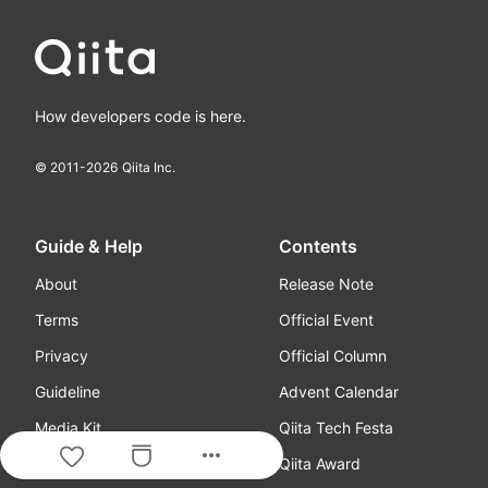
How developers code is here.
© 2011-
2026
Qiita Inc.
Guide & Help
Contents
About
Release Note
Terms
Official Event
Privacy
Official Column
Guideline
Advent Calendar
Media Kit
Qiita Tech Festa
more_horiz
Feedback/Requests
Qiita Award