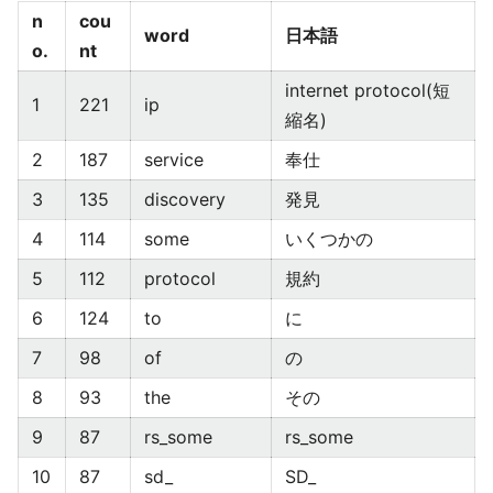
n
cou
word
日本語
o.
nt
internet protocol(短
1
221
ip
縮名)
2
187
service
奉仕
3
135
discovery
発見
4
114
some
いくつかの
5
112
protocol
規約
6
124
to
に
7
98
of
の
8
93
the
その
9
87
rs_some
rs_some
10
87
sd_
SD_