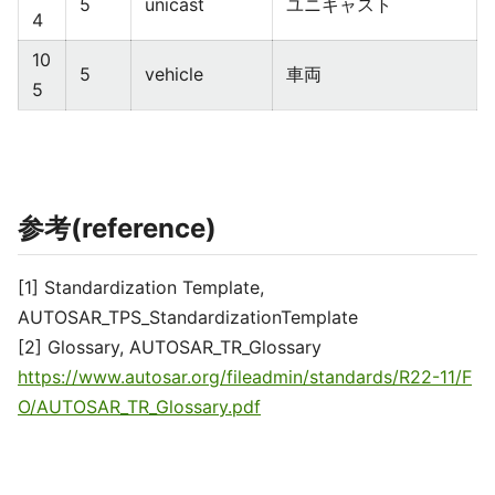
5
unicast
ユニキャスト
4
10
5
vehicle
車両
5
参考(reference)
[1] Standardization Template,
AUTOSAR_TPS_StandardizationTemplate
[2] Glossary, AUTOSAR_TR_Glossary
https://www.autosar.org/fileadmin/standards/R22-11/F
O/AUTOSAR_TR_Glossary.pdf