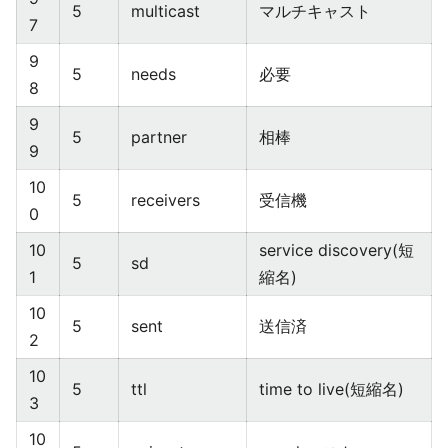
5
multicast
マルチキャスト
7
9
5
needs
必要
8
9
5
partner
相棒
9
10
5
receivers
受信機
0
10
service discovery(短
5
sd
1
縮名)
10
5
sent
送信済
2
10
5
ttl
time to live(短縮名)
3
10