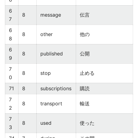
6
8
message
伝言
7
6
8
other
他の
8
6
8
published
公開
9
7
8
stop
止める
0
71
8
subscriptions
購読
7
8
transport
輸送
2
7
8
used
使った
3