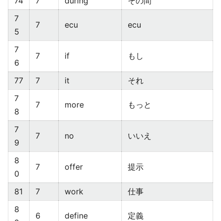
74
7
during
その間
7
7
ecu
ecu
5
7
7
if
もし
6
77
7
it
それ
7
7
more
もっと
8
7
7
no
いいえ
9
8
7
offer
提示
0
81
7
work
仕事
8
6
define
定義