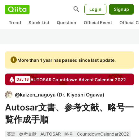
search
Login
Signup
Trend
Stock List
Question
Official Event
Official
info
More than 1 year has passed since last update.
AUTOSAR Countdown
Advent Calendar
2022
Day 18
@
kaizen_nagoya
(
Dr. Kiyoshi Ogawa
)
Autosar文書、参考文献、略号一
覧作成手順
英語
参考文献
AUTOSAR
略号
CountdownCalendar2022