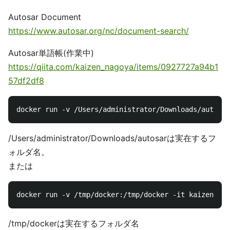
Autosar Document
https://www.autosar.org/nc/document-search/
Autosar単語帳(作業中)
https://qiita.com/kaizen_nagoya/items/0927727a94b1
57df2df8
/Users/administrator/Downloads/autosarは実在するフ
ォルダ名。
または
/tmp/dockerは実在するフォルダ名