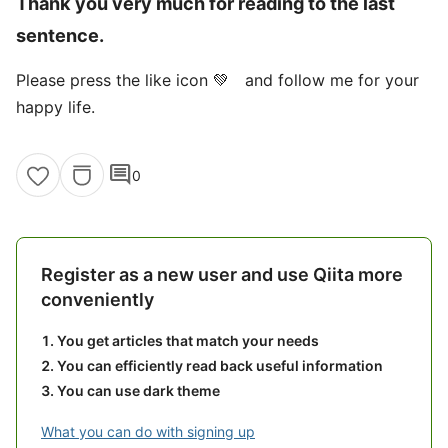
Thank you very much for reading to the last
sentence.
Please press the like icon 💚 and follow me for your
happy life.
comment
0
Register as a new user and use Qiita more
conveniently
You get articles that match your needs
You can efficiently read back useful information
You can use dark theme
What you can do with signing up