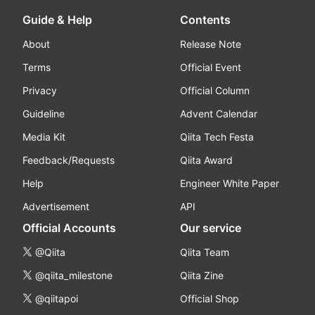
Guide & Help
Contents
About
Release Note
Terms
Official Event
Privacy
Official Column
Guideline
Advent Calendar
Media Kit
Qiita Tech Festa
Feedback/Requests
Qiita Award
Help
Engineer White Paper
Advertisement
API
Official Accounts
Our service
@Qiita
Qiita Team
@qiita_milestone
Qiita Zine
@qiitapoi
Official Shop