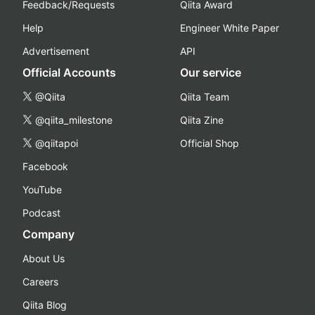
Feedback/Requests
Qiita Award
Help
Engineer White Paper
Advertisement
API
Official Accounts
Our service
@Qiita
Qiita Team
@qiita_milestone
Qiita Zine
@qiitapoi
Official Shop
Facebook
YouTube
Podcast
Company
About Us
Careers
Qiita Blog