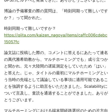
GPSのビルドへと発展できた。ありがとうございました。
博論の予備審査の際の質問は、「時刻同期って難しいです
か？」って聞かれた。
時刻同期って難しいですか？
https://qiita.com/kaizen_nagoya/items/caffc006cdebc
15057fc
論文誌に投稿した際の、コメントに答えるにあたって連名
の萬代雅希助教から、マルチホーミングでも」成り立つか
と聞かれ、元々大陸間の遅延測定をしていたため「はい」
と答えた。じゃ、タイトルの最初にマルチホーミングとい
う当時の先端として議論している事項に適用可能であるこ
とを強調するように助言をいただきました。Scalabilityに
ついて言及し、査読を通過することができました。ありが
とうございます。
マルチホーミングにおける端末間経路選択のための片方向