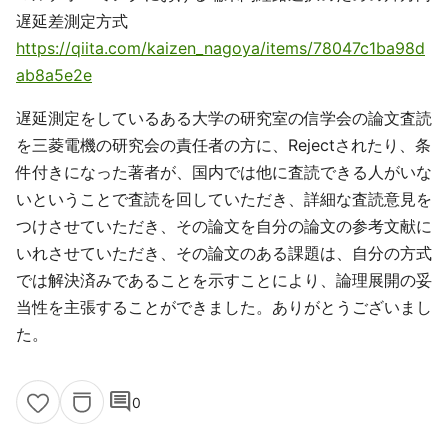
遅延差測定方式
https://qiita.com/kaizen_nagoya/items/78047c1ba98d
ab8a5e2e
遅延測定をしているある大学の研究室の信学会の論文査読
を三菱電機の研究会の責任者の方に、Rejectされたり、条
件付きになった著者が、国内では他に査読できる人がいな
いということで査読を回していただき、詳細な査読意見を
つけさせていただき、その論文を自分の論文の参考文献に
いれさせていただき、その論文のある課題は、自分の方式
では解決済みであることを示すことにより、論理展開の妥
当性を主張することができました。ありがとうございまし
た。
comment
0