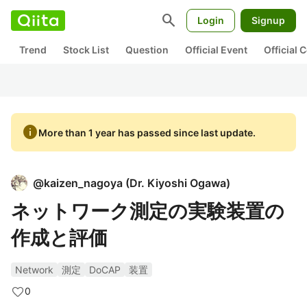
search
Login
Signup
Trend
Stock List
Question
Official Event
Official
info
More than 1 year has passed since last update.
@
kaizen_nagoya
(
Dr. Kiyoshi Ogawa
)
ネットワーク測定の実験装置の
作成と評価
Network
測定
DoCAP
装置
0