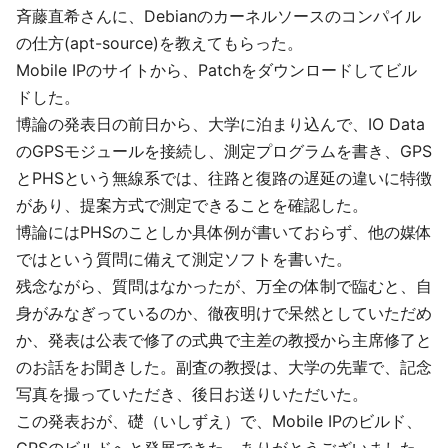
斉藤直希さんに、Debianのカーネルソースのコンパイル
の仕方(apt-source)を教えてもらった。
Mobile IPのサイトから、Patchをダウンロードしてビル
ドした。
博論の発表日の前日から、大学に泊まり込んで、IO Data
のGPSモジュールを接続し、測定プログラムを書き、GPS
とPHSという無線系では、往路と復路の遅延の違いに特徴
があり、提案方式で測定できることを確認した。
博論にはPHSのことしか具体例が書いておらず、他の媒体
ではという質問に備えて測定ソフトを書いた。
残念ながら、質問はなかったが、万全の体制で臨むと、自
身がみなぎっているのか、徹夜明けで呆然としていただめ
か、発表は公表で修了の式典で主差の教授から主席修了と
のお話をお聞きした。副査の教授は、大学の先輩で、記念
写真を撮っていただき、後日お送りいただいた。
この発表おが、礎（いしずえ）で、Mobile IPのビルド、