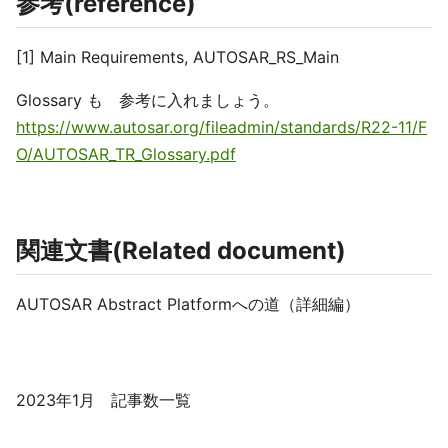
参考(reference)
[1] Main Requirements, AUTOSAR_RS_Main
Glossary も 参考に入れましょう。
https://www.autosar.org/fileadmin/standards/R22-11/F
O/AUTOSAR_TR_Glossary.pdf
関連文書(Related document)
AUTOSAR Abstract Platformへの道（詳細編）
2023年1月 記事数一覧