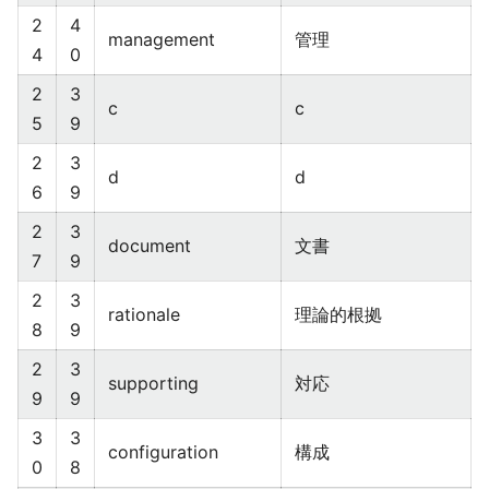
2
4
management
管理
4
0
2
3
c
c
5
9
2
3
d
d
6
9
2
3
document
文書
7
9
2
3
rationale
理論的根拠
8
9
2
3
supporting
対応
9
9
3
3
configuration
構成
0
8