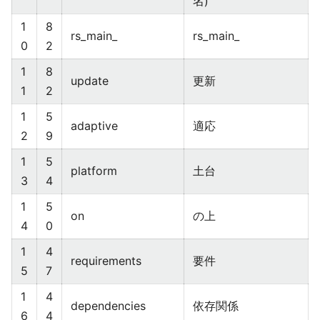
名)
1
8
rs_main_
rs_main_
0
2
1
8
update
更新
1
2
1
5
adaptive
適応
2
9
1
5
platform
土台
3
4
1
5
on
の上
4
0
1
4
requirements
要件
5
7
1
4
dependencies
依存関係
6
4