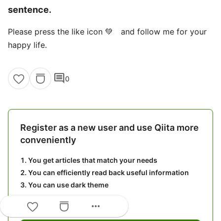
sentence.
Please press the like icon 💚 and follow me for your
happy life.
comment
0
Register as a new user and use Qiita more
conveniently
You get articles that match your needs
You can efficiently read back useful information
You can use dark theme
more_horiz
What you can do with signing up