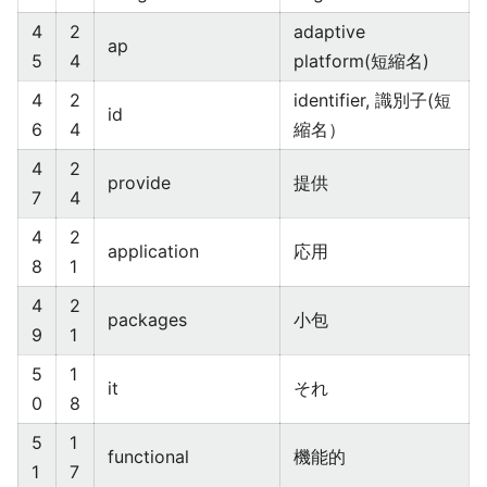
4
2
adaptive
ap
5
4
platform(短縮名)
4
2
identifier, 識別子(短
id
6
4
縮名）
4
2
provide
提供
7
4
4
2
application
応用
8
1
4
2
packages
小包
9
1
5
1
it
それ
0
8
5
1
functional
機能的
1
7