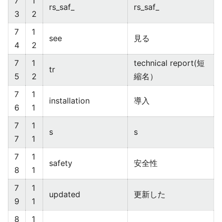
7
1
rs_saf_
rs_saf_
3
2
7
1
see
見る
4
2
7
1
technical report(短
tr
5
2
縮名）
7
1
installation
導入
6
1
7
1
s
s
7
1
7
1
safety
安全性
8
1
7
1
updated
更新した
9
1
8
1