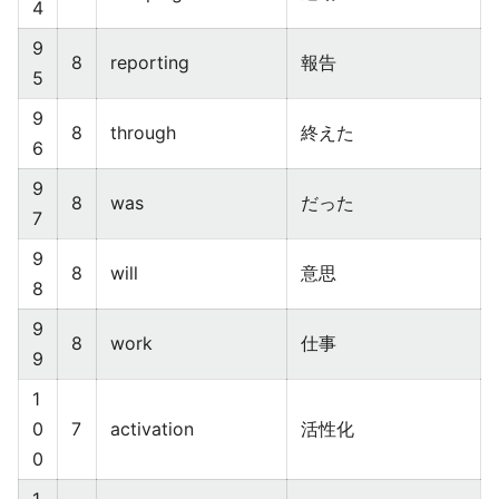
4
9
8
reporting
報告
5
9
8
through
終えた
6
9
8
was
だった
7
9
8
will
意思
8
9
8
work
仕事
9
1
0
7
activation
活性化
0