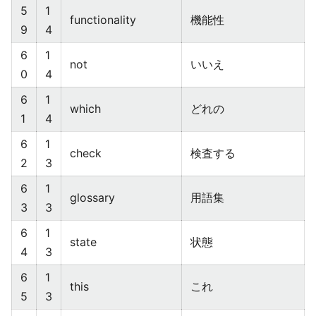
5
1
functionality
機能性
9
4
6
1
not
いいえ
0
4
6
1
which
どれの
1
4
6
1
check
検査する
2
3
6
1
glossary
用語集
3
3
6
1
state
状態
4
3
6
1
this
これ
5
3