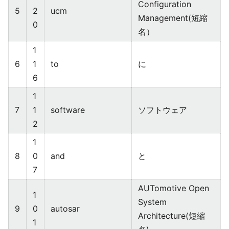
Configuration
5
2
ucm
Management(短縮
0
名）
1
6
1
to
に
6
1
7
1
software
ソフトウェア
2
1
8
0
and
と
7
AUTomotive Open
1
System
9
0
autosar
Architecture(短縮
1