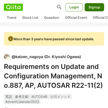
search
Login
Signup
Trend
Stock List
Question
Official Event
Official
info
More than 3 years have passed since last update.
@
kaizen_nagoya
(
Dr. Kiyoshi Ogawa
)
Requirements on Update and
Configuration Management, N
o.887, AP, AUTOSAR R22-11(2)
英語
参考文献
AUTOSAR
小川メソッド
AdventCalendar2023