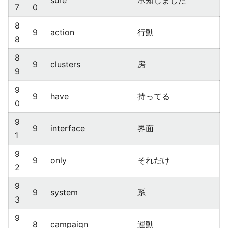
sure
承知しました
7
0
8
9
action
行動
8
8
9
clusters
房
9
9
9
have
持ってる
0
9
9
interface
界面
1
9
9
only
それだけ
2
9
9
system
系
3
9
8
campaign
運動