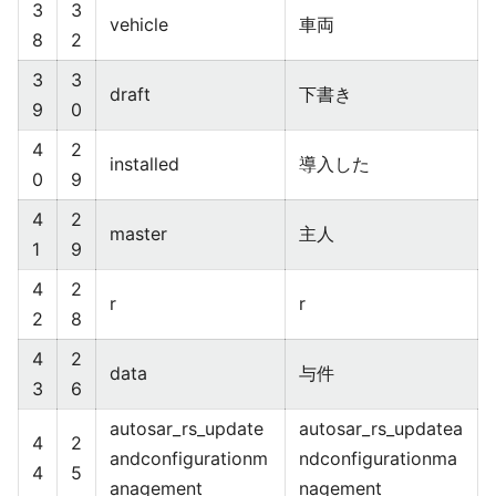
3
3
vehicle
車両
8
2
3
3
draft
下書き
9
0
4
2
installed
導入した
0
9
4
2
master
主人
1
9
4
2
r
r
2
8
4
2
data
与件
3
6
autosar_rs_update
autosar_rs_updatea
4
2
andconfigurationm
ndconfigurationma
4
5
anagement
nagement