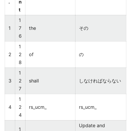
.
n
t
1
1
7
the
その
6
1
2
2
of
の
8
1
3
2
shall
しなければならない
7
1
4
2
rs_ucm_
rs_ucm_
4
Update and
1