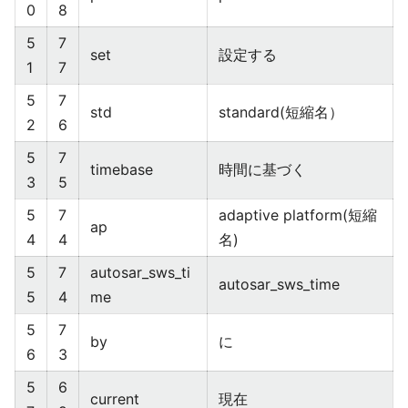
0
8
5
7
set
設定する
1
7
5
7
std
standard(短縮名）
2
6
5
7
timebase
時間に基づく
3
5
5
7
adaptive platform(短縮
ap
4
4
名)
5
7
autosar_sws_ti
autosar_sws_time
5
4
me
5
7
by
に
6
3
5
6
current
現在