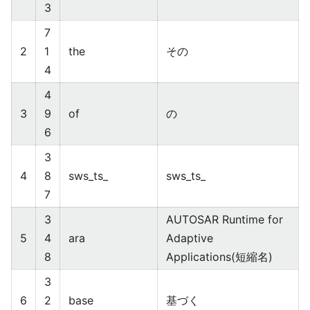
3
7
2
1
the
その
4
4
3
9
of
の
6
3
4
8
sws_ts_
sws_ts_
7
3
AUTOSAR Runtime for
5
4
ara
Adaptive
8
Applications(短縮名)
3
6
2
base
基づく