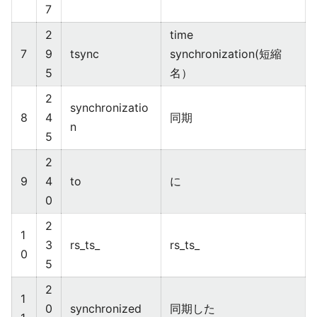
7
2
time
7
9
tsync
synchronization(短縮
5
名）
2
synchronizatio
8
4
同期
n
5
2
9
4
to
に
0
2
1
3
rs_ts_
rs_ts_
0
5
2
1
0
synchronized
同期した