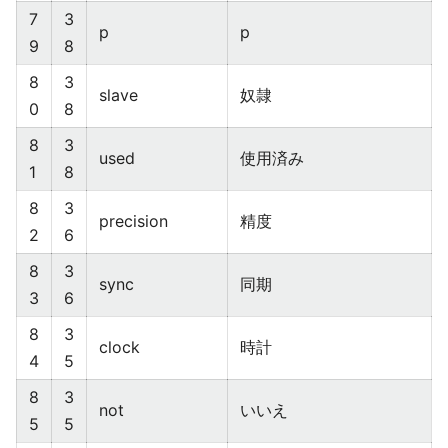
7
3
p
p
9
8
8
3
slave
奴隷
0
8
8
3
used
使用済み
1
8
8
3
precision
精度
2
6
8
3
sync
同期
3
6
8
3
clock
時計
4
5
8
3
not
いいえ
5
5