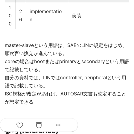
1
2
implementatio
0
実装
6
n
0
master-slaveという用語は、SAEのLINの規定をはじめ、
順次言い換えが進んでいる。
coreの場合はbootまたはprimaryとsecondaryという用語
で記載している。
自分の資料では、LINではcontroller, peripheralという用
語で記載している。
ISO規格が改定があれば、AUTOSAR文書も改定すること
が想定できる。
more_horiz
参考(reference)