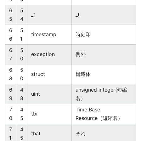
6
5
_t
_t
5
4
6
5
timestamp
時刻印
6
1
6
5
exception
例外
7
0
6
5
struct
構造体
8
0
6
4
unsigned integer(短縮
uint
9
8
名）
7
4
Time Base
tbr
0
5
Resource（短縮名）
7
4
that
それ
1
5