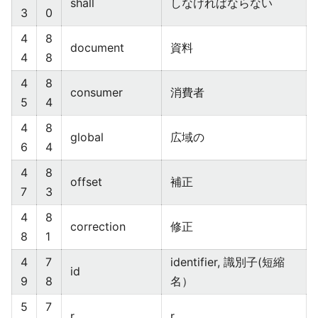
shall
しなければならない
3
0
4
8
document
資料
4
8
4
8
consumer
消費者
5
4
4
8
global
広域の
6
4
4
8
offset
補正
7
3
4
8
correction
修正
8
1
4
7
identifier, 識別子(短縮
id
9
8
名）
5
7
r
r