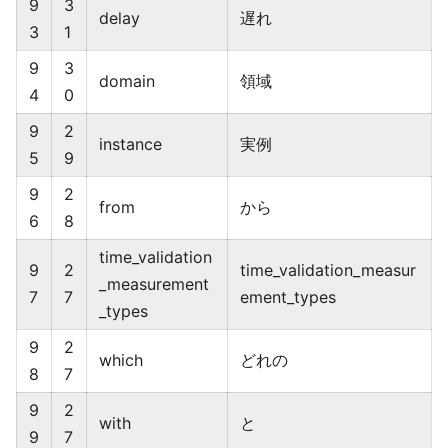
9
3
delay
遅れ
3
1
9
3
domain
領域
4
0
9
2
instance
実例
5
9
9
2
from
から
6
8
time_validation
9
2
time_validation_measur
_measurement
7
7
ement_types
_types
9
2
which
どれの
8
7
9
2
with
と
9
7