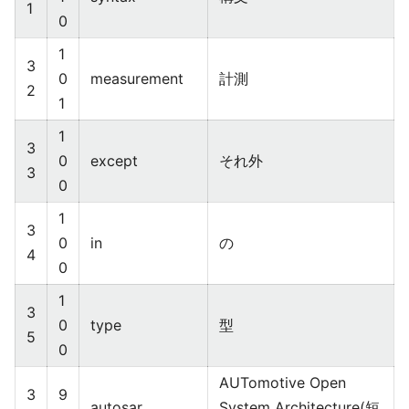
1
0
1
3
0
measurement
計測
2
1
1
3
0
except
それ外
3
0
1
3
0
in
の
4
0
1
3
0
type
型
5
0
AUTomotive Open
3
9
autosar
System Architecture(短