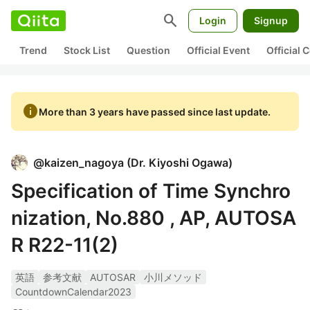
search
Login
Signup
Trend
Stock List
Question
Official Event
Official
info
More than 3 years have passed since last update.
@
kaizen_nagoya
(
Dr. Kiyoshi Ogawa
)
Specification of Time Synchro
nization, No.880 , AP, AUTOSA
R R22-11(2)
英語
参考文献
AUTOSAR
小川メソッド
CountdownCalendar2023