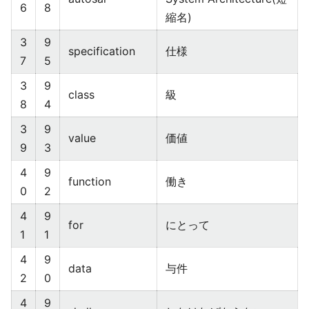
6
8
縮名)
3
9
specification
仕様
7
5
3
9
class
級
8
4
3
9
value
価値
9
3
4
9
function
働き
0
2
4
9
for
にとって
1
1
4
9
data
与件
2
0
4
9