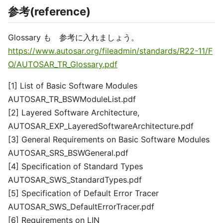
参考(reference)
Glossary も 参考に入れましょう。
https://www.autosar.org/fileadmin/standards/R22-11/F
O/AUTOSAR_TR_Glossary.pdf
[1] List of Basic Software Modules
AUTOSAR_TR_BSWModuleList.pdf
[2] Layered Software Architecture,
AUTOSAR_EXP_LayeredSoftwareArchitecture.pdf
[3] General Requirements on Basic Software Modules
AUTOSAR_SRS_BSWGeneral.pdf
[4] Specification of Standard Types
AUTOSAR_SWS_StandardTypes.pdf
[5] Specification of Default Error Tracer
AUTOSAR_SWS_DefaultErrorTracer.pdf
[6] Requirements on LIN