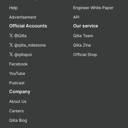
Help
Engineer White Paper
Advertisement
API
Official Accounts
Our service
@Qiita
Qiita Team
@qiita_milestone
Qiita Zine
@qiitapoi
Official Shop
Facebook
YouTube
Podcast
Company
About Us
Careers
Qiita Blog