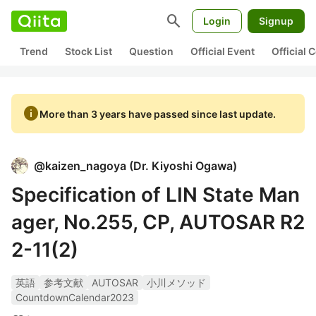
search
Login
Signup
Trend
Stock List
Question
Official Event
Official
info
More than 3 years have passed since last update.
@
kaizen_nagoya
(
Dr. Kiyoshi Ogawa
)
Specification of LIN State Man
ager, No.255, CP, AUTOSAR R2
2-11(2)
英語
参考文献
AUTOSAR
小川メソッド
CountdownCalendar2023