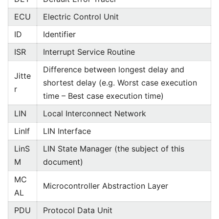
ECU
Electric Control Unit
ID
Identifier
ISR
Interrupt Service Routine
Difference between longest delay and
Jitte
shortest delay (e.g. Worst case execution
r
time – Best case execution time)
LIN
Local Interconnect Network
LinIf
LIN Interface
LinS
LIN State Manager (the subject of this
M
document)
MC
Microcontroller Abstraction Layer
AL
PDU
Protocol Data Unit