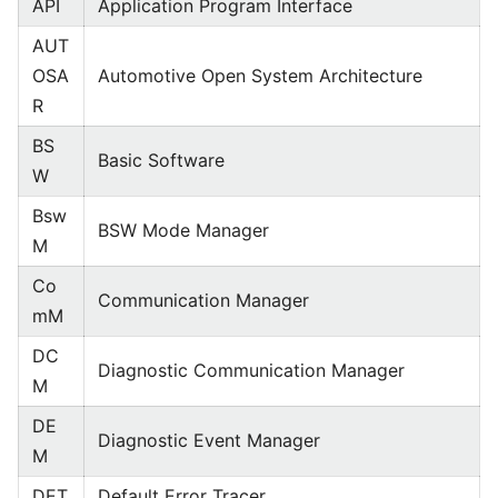
API
Application Program Interface
AUT
OSA
Automotive Open System Architecture
R
BS
Basic Software
W
Bsw
BSW Mode Manager
M
Co
Communication Manager
mM
DC
Diagnostic Communication Manager
M
DE
Diagnostic Event Manager
M
DET
Default Error Tracer