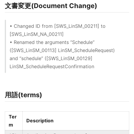
文書変更(Document Change)
• Changed ID from [SWS_LinSM_00211] to
[SWS_LinSM_NA_00211]
• Renamed the arguments “Schedule”
([SWS_LinSM_00113] LinSM_ScheduleRequest)
and “schedule” ([SWS_LinSM_00129]
LinSM_ScheduleRequestConfirmation
用語(terms)
Ter
Description
m