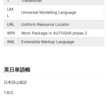
T
Transmitter
UM
Universal Modelling Language
L
URL
Uniform Resource Locator
WPII
Work Package in AUTOSAR phase 2
XML
Extensible Markup Language
英日単語帳
日本語は仮訳
T.B.D.