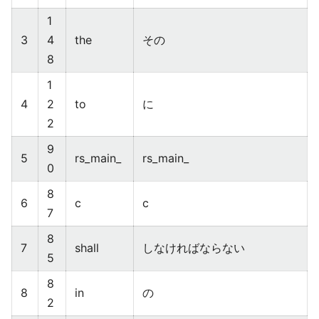
1
3
4
the
その
8
1
4
2
to
に
2
9
5
rs_main_
rs_main_
0
8
6
c
c
7
8
7
shall
しなければならない
5
8
8
in
の
2