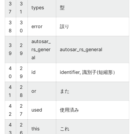
3
3
types
型
7
1
3
3
error
誤り
8
0
autosar_
3
2
rs_gener
autosar_rs_general
9
9
al
4
2
id
identifier, 識別子(短縮形）
0
9
4
2
or
また
1
8
4
2
used
使用済み
2
7
4
2
this
これ
3
6