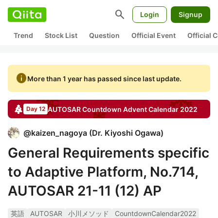
search
Login
Signup
Trend
Stock List
Question
Official Event
Official
info
More than 1 year has passed since last update.
AUTOSAR Countdown
Advent Calendar
2022
Day 12
@
kaizen_nagoya
(
Dr. Kiyoshi Ogawa
)
General Requirements specific
to Adaptive Platform, No.714,
AUTOSAR 21-11 (12) AP
英語
AUTOSAR
小川メソッド
CountdownCalendar2022