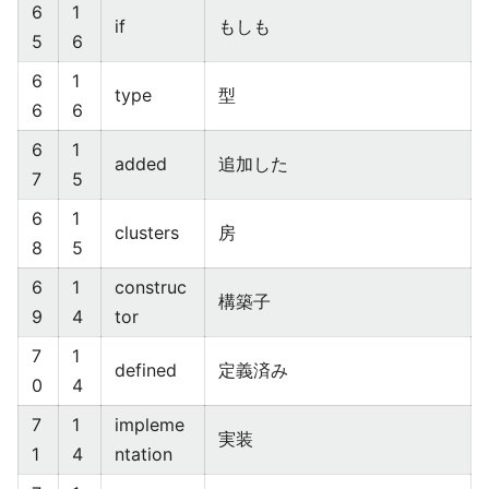
6
1
if
もしも
5
6
6
1
type
型
6
6
6
1
added
追加した
7
5
6
1
clusters
房
8
5
6
1
construc
構築子
9
4
tor
7
1
defined
定義済み
0
4
7
1
impleme
実装
1
4
ntation