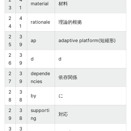
material
材料
3
1
2
4
rationale
理論的根拠
4
1
2
3
ap
adaptive platform(短縮形)
5
9
2
3
d
d
6
9
2
3
depende
依存関係
7
9
ncies
2
3
by
に
8
8
2
3
supporti
対応
9
8
ng
3
3