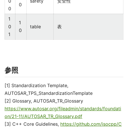
0
safety
安全性
0
0
1
1
0
table
表
0
1
参照
[1] Standardization Template,
AUTOSAR_TPS_StandardizationTemplate
[2] Glossary, AUTOSAR_TR_Glossary
https://www.autosar.org/fileadmin/standards/foundati
on/21-11/AUTOSAR_TR_Glossary.pdf
[3] C++ Core Guidelines,
https://github.com/isocpp/C