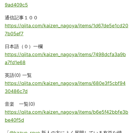
9ad409c5
通信記事１００
https://qiita.com/kaizen_nagoya/items/1d67de5e1cd20
7b05ef7
日本語（０）一欄
https://qiita.com/kaizen_nagoya/items/7498dcfa3a9b
a7fd1e68
英語(0) 一覧
https://qiita.com/kaizen_nagoya/items/680e3f5cbf94
30486c7d
音楽 一覧(0)
https://qiita.com/kaizen_nagoya/items/b6e5f42bbfe3b
be40f5d
「
@kazuo_reve
新人の方によく展開している有益な情