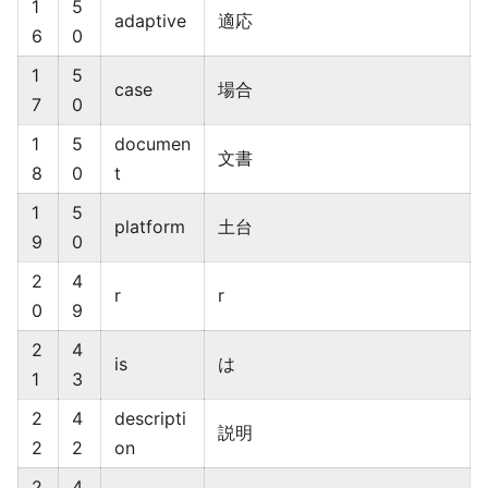
1
5
adaptive
適応
6
0
1
5
case
場合
7
0
1
5
documen
文書
8
0
t
1
5
platform
土台
9
0
2
4
r
r
0
9
2
4
is
は
1
3
2
4
descripti
説明
2
2
on
2
4