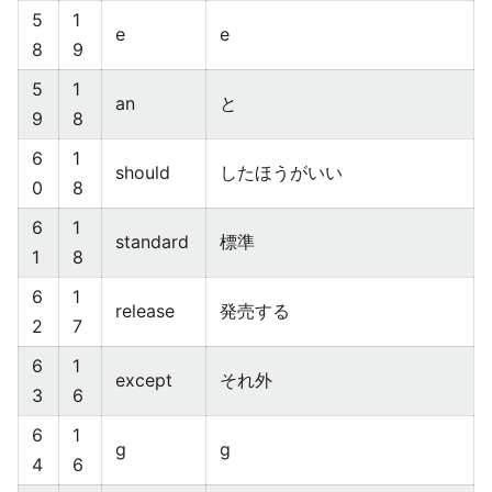
5
1
e
e
8
9
5
1
an
と
9
8
6
1
should
したほうがいい
0
8
6
1
standard
標準
1
8
6
1
release
発売する
2
7
6
1
except
それ外
3
6
6
1
g
g
4
6