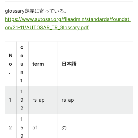
glossary定義に寄っている。
https://www.autosar.org/fileadmin/standards/foundati
on/21-11/AUTOSAR_TR_Glossary.pdf
c
N
o
o
u
term
日本語
.
n
t
1
1
9
rs_ap_
rs_ap_
2
1
2
5
of
の
9