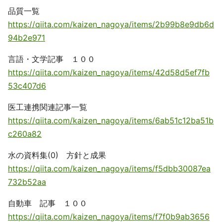
品質一覧
https://qiita.com/kaizen_nagoya/items/2b99b8e9db6d
94b2e971
言語・文学記事 １００
https://qiita.com/kaizen_nagoya/items/42d58d5ef7fb
53c407d6
医工連携関連記事一覧
https://qiita.com/kaizen_nagoya/items/6ab51c12ba51b
c260a82
水の資料集(0) 方針と成果
https://qiita.com/kaizen_nagoya/items/f5dbb30087ea
732b52aa
自動車 記事 １００
https://qiita.com/kaizen_nagoya/items/f7f0b9ab3656