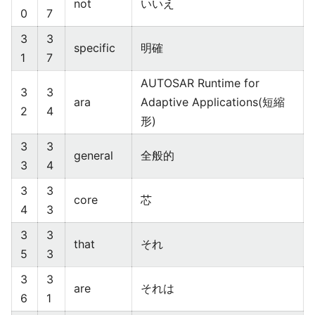
not
いいえ
0
7
3
3
specific
明確
1
7
AUTOSAR Runtime for
3
3
ara
Adaptive Applications(短縮
2
4
形)
3
3
general
全般的
3
4
3
3
core
芯
4
3
3
3
that
それ
5
3
3
3
are
それは
6
1