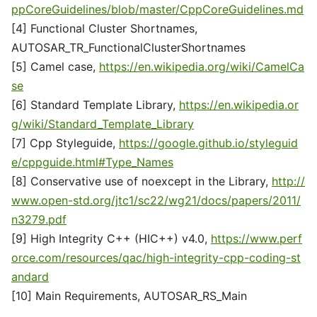
ppCoreGuidelines/blob/master/CppCoreGuidelines.md
[4] Functional Cluster Shortnames,
AUTOSAR_TR_FunctionalClusterShortnames
[5] Camel case,
https://en.wikipedia.org/wiki/CamelCa
se
[6] Standard Template Library,
https://en.wikipedia.or
g/wiki/Standard_Template_Library
[7] Cpp Styleguide,
https://google.github.io/styleguid
e/cppguide.html#Type_Names
[8] Conservative use of noexcept in the Library,
http://
www.open-std.org/jtc1/sc22/wg21/docs/papers/2011/
n3279.pdf
[9] High Integrity C++ (HIC++) v4.0,
https://www.perf
orce.com/resources/qac/high-integrity-cpp-coding-st
andard
[10] Main Requirements, AUTOSAR_RS_Main