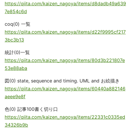
https://qiita.com/kaizen_nagoya/items/d8dadb49a639
7e854c6d
coq(0) 一覧
https://qiita.com/kaizen_nagoya/items/d22f9995cf217
3bc3b13
統計(0)一覧
https://qiita.com/kaizen_nagoya/items/80d3b221807e
53e88aba
図(0) state, sequence and timing. UML and お絵描き
https://qiita.com/kaizen_nagoya/items/60440a882146
aeee9e8f
色(0) 記事100書く切り口
https://qiita.com/kaizen_nagoya/items/22331c0335ed
34326b9b