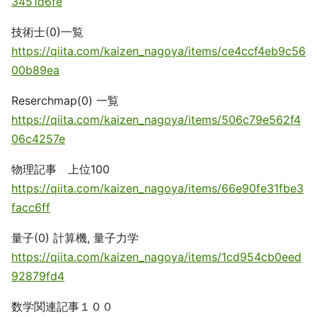
3451d6fe
技術士(0)一覧
https://qiita.com/kaizen_nagoya/items/ce4ccf4eb9c56
00b89ea
Reserchmap(0) 一覧
https://qiita.com/kaizen_nagoya/items/506c79e562f4
06c4257e
物理記事 上位100
https://qiita.com/kaizen_nagoya/items/66e90fe31fbe3
facc6ff
量子(0) 計算機, 量子力学
https://qiita.com/kaizen_nagoya/items/1cd954cb0eed
92879fd4
数学関連記事１００