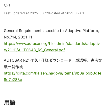
1
Last updated at
2025-06-29
Posted at
2022-05-01
General Requirements specific to Adaptive Platform,
No.714, 2021-11
https://www.autosar.org/fileadmin/standards/adaptiv
e/21-11/AUTOSAR_RS_General.pdf
AUTOSAR R21-11(0) 仕様ダウンロード。単語帳。参考文
献一覧作成
https://qiita.com/kaizen_nagoya/items/9b3a1b9b8d1e
8d7e288e
用語