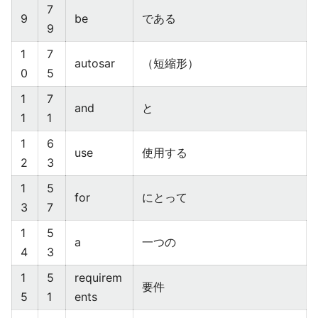
7
9
be
である
9
1
7
autosar
（短縮形）
0
5
1
7
and
と
1
1
1
6
use
使用する
2
3
1
5
for
にとって
3
7
1
5
a
一つの
4
3
1
5
requirem
要件
5
1
ents