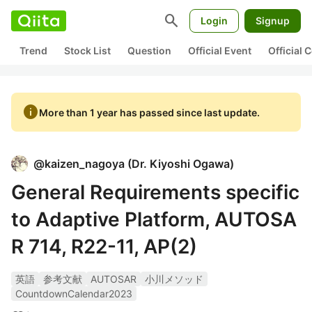
search
Login
Signup
Trend
Stock List
Question
Official Event
Official
info
More than 1 year has passed since last update.
@
kaizen_nagoya
(
Dr. Kiyoshi Ogawa
)
General Requirements specific
to Adaptive Platform, AUTOSA
R 714, R22-11, AP(2)
英語
参考文献
AUTOSAR
小川メソッド
CountdownCalendar2023