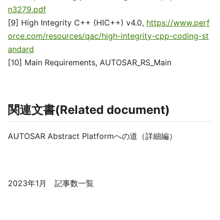
n3279.pdf
[9] High Integrity C++ (HIC++) v4.0,
https://www.perf
orce.com/resources/qac/high-integrity-cpp-coding-st
andard
[10] Main Requirements, AUTOSAR_RS_Main
関連文書(Related document)
AUTOSAR Abstract Platformへの道（詳細編）
2023年1月 記事数一覧