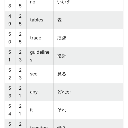
no
いいえ
8
5
4
2
tables
表
9
5
5
2
trace
痕跡
0
5
5
2
guideline
指針
1
3
s
5
2
see
見る
2
3
5
2
any
どれか
3
1
5
2
it
それ
4
1
5
2
function
働き