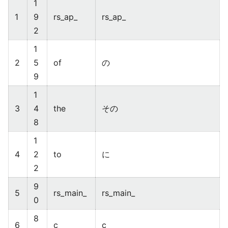
1
1
9
rs_ap_
rs_ap_
2
1
2
5
of
の
9
1
3
4
the
その
8
1
4
2
to
に
2
9
5
rs_main_
rs_main_
0
8
6
c
c