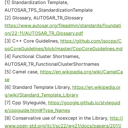
[1] Standardization Template,
AUTOSAR_TPS_StandardizationTemplate
[2] Glossary, AUTOSAR_TR_Glossary
https://www.autosar.org/fileadmin/standards/foundati
on/22-11/AUTOSAR_TR_Glossary.pdf
[3] C++ Core Guidelines,
https://github.com/isocpp/C
ppCoreGuidelines/blob/master/CppCoreGuidelines.md
[4] Functional Cluster Shortnames,
AUTOSAR_TR_FunctionalClusterShortnames
[5] Camel case,
https://en.wikipedia.org/wiki/CamelCa
se
[6] Standard Template Library,
https://en.wikipedia.or
g/wiki/Standard_Template_Library
[7] Cpp Styleguide,
https://google.github.io/styleguid
e/cppguide.html#Type_Names
[8] Conservative use of noexcept in the Library,
http://
www.open-std.org/jtc1/sc22/wg21/docs/papers/2011/