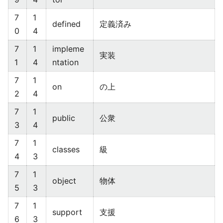
7
1
defined
定義済み
0
4
7
1
impleme
実装
1
4
ntation
7
1
on
の上
2
4
7
1
public
公衆
3
4
7
1
classes
級
4
3
7
1
object
物体
5
3
7
1
support
支援
6
3