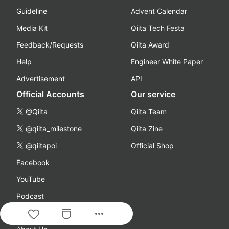
Guideline
Advent Calendar
Media Kit
Qiita Tech Festa
Feedback/Requests
Qiita Award
Help
Engineer White Paper
Advertisement
API
Official Accounts
Our service
@Qiita
Qiita Team
@qiita_milestone
Qiita Zine
@qiitapoi
Official Shop
Facebook
YouTube
Podcast
Company
more_horiz