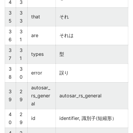
4
3
3
3
that
それ
5
3
3
3
are
それは
6
1
3
3
types
型
7
1
3
3
error
誤り
8
0
autosar_
3
2
rs_gener
autosar_rs_general
9
9
al
4
2
id
identifier, 識別子(短縮形）
0
9