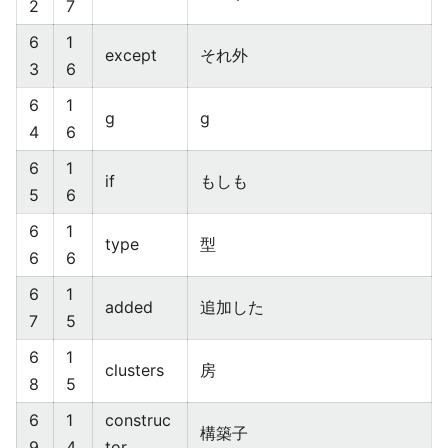
2
7
6
1
except
それ外
3
6
6
1
g
g
4
6
6
1
if
もしも
5
6
6
1
type
型
6
6
6
1
added
追加した
7
5
6
1
clusters
房
8
5
6
1
construc
構築子
9
4
tor