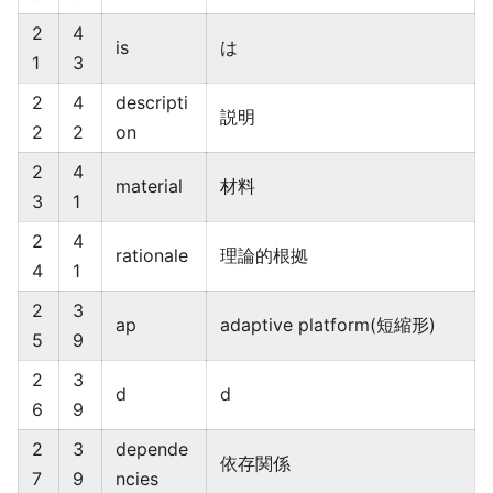
2
4
is
は
1
3
2
4
descripti
説明
2
2
on
2
4
material
材料
3
1
2
4
rationale
理論的根拠
4
1
2
3
ap
adaptive platform(短縮形)
5
9
2
3
d
d
6
9
2
3
depende
依存関係
7
9
ncies