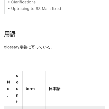
• Clarifications
• Uptracing to RS Main fixed
用語
glossary定義に寄っている。
c
N
o
o
u
term
日本語
.
n
t