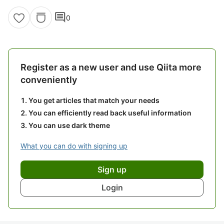
comment
0
Register as a new user and use Qiita more
conveniently
You get articles that match your needs
You can efficiently read back useful information
You can use dark theme
What you can do with signing up
Sign up
Login