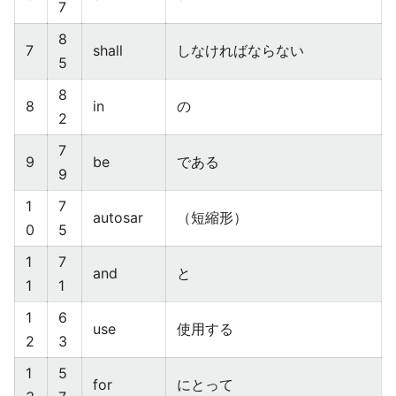
7
8
7
shall
しなければならない
5
8
8
in
の
2
7
9
be
である
9
1
7
autosar
（短縮形）
0
5
1
7
and
と
1
1
1
6
use
使用する
2
3
1
5
for
にとって