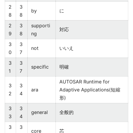
2
3
by
に
8
8
2
3
supporti
対応
9
8
ng
3
3
not
いいえ
0
7
3
3
specific
明確
1
7
AUTOSAR Runtime for
3
3
ara
Adaptive Applications(短縮
2
4
形)
3
3
general
全般的
3
4
3
3
core
芯