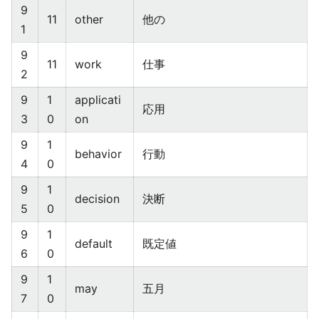
9
11
other
他の
1
9
11
work
仕事
2
9
1
applicati
応用
3
0
on
9
1
behavior
行動
4
0
9
1
decision
決断
5
0
9
1
default
既定値
6
0
9
1
may
五月
7
0