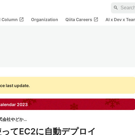
search
open_in_new
open_in_new
al Column
Organization
Qiita Careers
AI x Dev x Tea
ce last update.
alendar
2023
株式会社やどかり
nsを使ってEC2に自動デプロイ