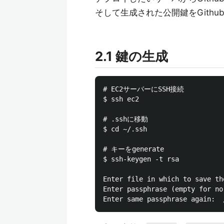
そして生成された公開鍵をGithu
2.1 鍵の生成
# EC2サーバーにSSH接続

$ ssh ec2

# .sshに移動

$ cd ~/.ssh

# キーをgenerate

$ ssh-keygen -t rsa

Enter file in which to save th
Enter passphrase (empty for no