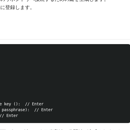
bに登録します。
e key ():  // Enter

 passphrase):  // Enter
