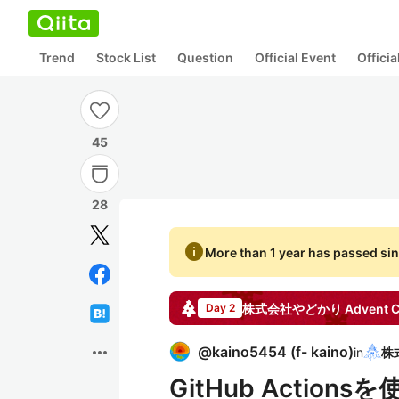
Trend
Stock List
Question
Official Event
Offici
45
28
info
More than 1 year has passed sin
株式会社やどかり
Advent C
Day 2
more_horiz
@
kaino5454
(
f- kaino
)
in
GitHub Actio