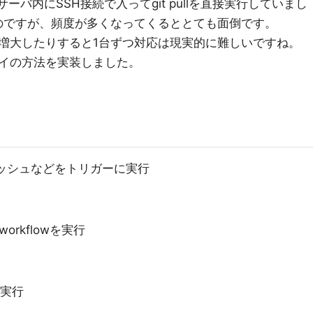
ーバ内にSSH接続で入ってgit pullを直接実行していまし
のですが、頻度が多くなってくるととても面倒です。
増大したりすると1台ずつ対応は現実的に難しいですね。
イの方法を実装しました。
・プッシュなどをトリガーに実行
workflowを実行
lを実行